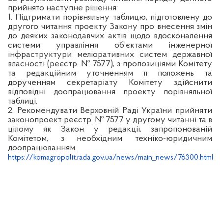
прийнято наступне рішення:
1. Підтримати порівняльну таблицю, підготовлену до
другого читання проекту Закону про внесення змін
до деяких законодавчих актів щодо вдосконалення
системи управління об’єктами інженерної
інфраструктури меліоративних систем державної
власності (реєстр. № 7577)
,
з пропозиціями Комітету
та редакційним уточненням її положень та
дорученням секретаріату
Комітету
здійснити
відповідні доопрацювання проекту порівняльної
таблиці.
2. Рекомендувати Верховній Раді України прийняти
законопроект
реєстр. № 7577 у другому читанні та в
цілому як Закон у редакції, запропонованій
Комітетом, з необхідним техніко-юридичним
доопрацюванням.
https://komagropolit.rada.gov.ua/news/main_news/76300.html