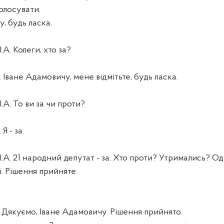
олосувати.
, будь ласка.
А. Колеги, хто за?
Іване Адамовичу, мене відмітьте, будь ласка.
А. То ви за чи проти?
Я - за.
А. 21 народний депутат - за. Хто проти? Утримались? О
і. Рішення прийняте.
куємо, Іване Адамовичу. Рішення прийнято.