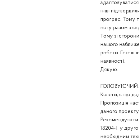
адаптовуватися, 
інші підтвердил
прогрес. Тому т
ногу разом з є
Тому зі сторон
нашого наближе
роботи. Готові 
наявності.
Дякую.
ГОЛОВУЮЧИЙ. Д
Колеги, є що д
Пропозиція наст
даного проекту 
Рекомендувати 
13204-1, у друг
необхідним те