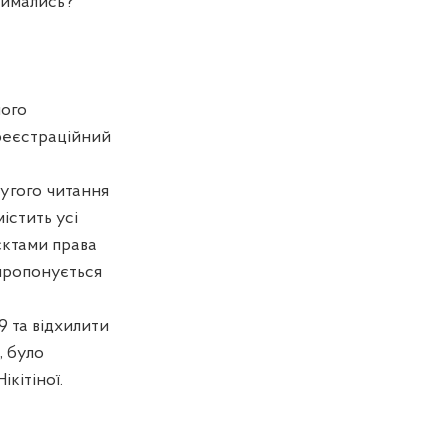
имались?
ного
(реєстраційний
ругого читання
істить усі
'єктами права
 пропонується
9 та відхилити
, було
кітіної.