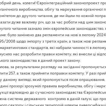
Добрий день, колеги! Євроінтеграційний законопроект п
анічного виробництва, обігу та маркування органічної п
омітетом до другого читання, де ми йшли по кожній поправ
казати дуже важливу річ, що за час роботи над цим зако
ругого читання зазнало змін європейське законодавство,
саме: було замінено два регламенти на нові в лютому 2024
5/2008 щодо імпорту з третіх країн, а також нові регла
 маркетингових стандартів, які набрали чинності в лютом
мусило нас розробити правки комітету, які внесли ці відпо
кого законодавства в даний проект закону.
олова, за результатами розгляду на засіданні пропонуєтьс
лити 257, а також прийняти поправки комітету. У разі при
у даному вигляді, який пропонується після опрацювання,
ині прозорі зрозумілі правила виробництва, обігу і мар
укції відповідно до сучасного законодавства Європейсь
лена система державного
контролю в даній галузі, що п
ого сектору і сільських територій шляхом диверсифікаці