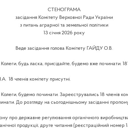
СТЕНОГРАМА
засідання Комітету Верховної Ради України
з питань аграрної та земельної політики
13 січня 2026 року
Веде засідання голова Комітету ГАЙДУ О.В.
леги, будь ласка, присідайте, будемо вже починати. 18
.А.
18 членів комітету присутні.
леги, будемо починати. Зареєструвались 18 членів комі
инати. До розгляду на сьогоднішньому засіданні пропон
ону про державне регулювання органічного виробництв
нічної продукції, друге читання (реєстраційний номер 13