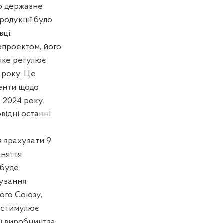
ро державне
родукції було
ці.
нопроектом, його
 яке регулює
 року. Це
менти щодо
у 2024 року.
відні останні
я врахувати 9
йняття
 буде
кування
кого Союзу,
ростимулює
ї виробництва,