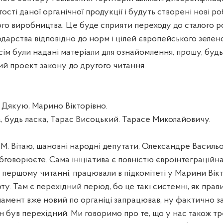
ості даної органічної продукції і будуть створені нові ро
ого виробництва. Це буде сприяти переходу до сталого р
одарства відповідно до норм і цілей європейського зелен
сім були надані матеріали для ознайомлення, прошу, будь
ий проект закону до другого читання.
якую, Марино Вікторівно.
а, будь ласка, Тарас Висоцький. Тарасе Миколайовичу.
 Вітаю, шановні народні депутати, Олександре Васильо
бговорюєте. Сама ініціатива є повністю євроінтеграційна,
першому читанні, працювали в підкомітеті у Марини Вік
у. Там є перехідний період, бо це такі системні, як прави
ламент вже новий по органіці запрацював, ну фактично за
він був перехідний. Ми говоримо про те, що у нас також т