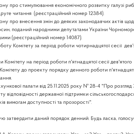
ону про стимулювання економічного розвитку галузі ри
друге читання
(реєстраційний номер 12384).
ну про внесення змін до деяких законодавчих актів щодо
осин, поданий народними депутатами України Чорномор
шими (реєстраційний номер 14087).
оботу Комітету за період роботи чотирнадцятої сесії
дев'
 Комітету на період роботи п'ятнадцятої сесії дев'ятого
Комітету до проекту порядку денного роботи п'ятнадцято
ання.
хункової палати від 25.11.2025 року № 28-4 "Про розгляд 
ту відповідності державної підтримки сільськогосподарс
в вимогам доступності та прозорості".
ую затвердити даний порядок денний. Будь ласка, голосу