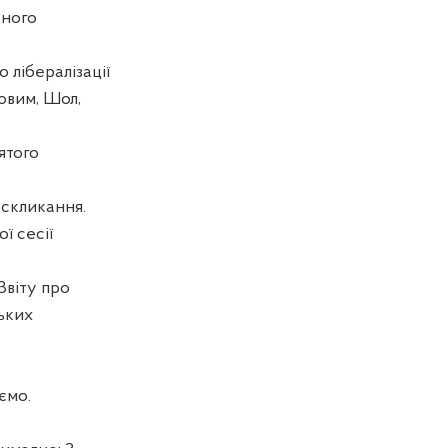
бного
 лібералізації
овим, Шол,
ятого
скликання.
ї сесії
Звіту про
ьких
ємо.