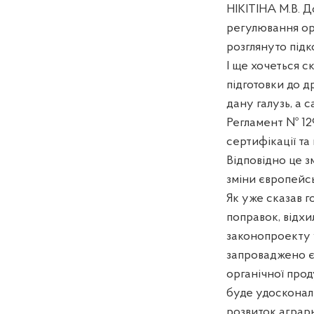
НІКІТІНА М.В. 
регулювання орг
розглянуто підк
І ще хочеться с
підготовки до д
дану галузь, а 
Регламент № 129
сертифікації та
Відповідно це з
зміни європейсь
Як уже сказав г
поправок, відхи
законопроекту 
запроваджено єд
органічної прод
буде удоскона
розвиток аграрн