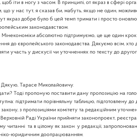
щоб іти в ногу з часом. В принципі, от якраз в сфері органі
и, що у нас тут, я сказав би, мабуть, якщо не один, можли
ут якраз добре було б цей темп тримати і просто оновлюва
вропейським законодавством.
и Мінекономіки абсолютно підтримуємо, це ще один крок
ння до європейського законодавства. Дякуємо всім, хто 
взяти участь у дискусії чи уточненнях по тексту до другог
якую, Тарасе Миколайовичу.
одати? Тоді пропоную поставити дану пропозицію на голо
упна: підтримати порівняльну таблицю, підготовлену до 
закону, з пропозиціями комітету та редакційним уточнен
Верховній Раді України прийняти законопроект, реєстр
ому читанні
та в цілому як закон
у редакції, запропонован
хніко-юридичним доопрацюванням.