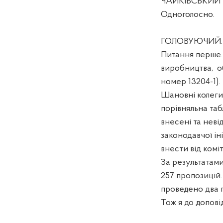
ЧАЙКІВСЬКИЙ І.А
Одноголосно.
ГОЛОВУЮЧИЙ. Д
Питання перше.
виробництва,
о
номер 13204-1).
Шановні колеги,
порівняльна таб
внесені та неві
законодавчої ін
внести від коміт
За результатами
257 пропозицій
проведено два п
Тож я до допові