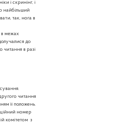
ки і скринінг, і
во найбільший
ти, так, нога в
 в межах
долучалися до
о читання в разі
сування.
другого читання
ням її положень.
аційний номер
ій комітетом
з