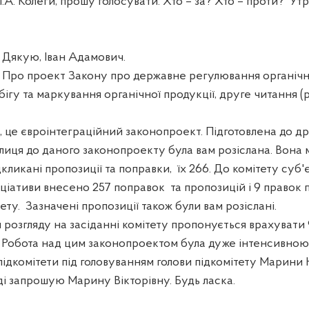
. Колеги, прошу голосувати. Хто – за? Хто – проти?
Утр
якую, Іван Адамович.
 Про проект Закону про державне регулювання органіч
бігу та маркування органічної продукції, друге читання 
 це євроінтеграційний законопроект. Підготовлена до д
лиця до даного законопроекту була вам розіслана. Вона м
дкликані пропозиції та поправки,
їх 266. До комітету суб
іціативи внесено 257 поправок
та пропозицій і 9 правок
ету.
Зазначені пропозиції також були вам розіслані.
 розгляду на засіданні комітету пропонується врахувати 
. Робота над цим законопроектом була дуже інтенсивною
ідкомітети під головуванням голови підкомітету Марини Ні
ді запрошую Марину Вікторівну. Будь ласка.