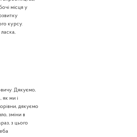
бочі місця у
озвитку
ого курсу.
 ласка,
вичу. Дякуємо,
 як ми і
торівни, дякуємо
ло, зміни в
раз, з цього
реба