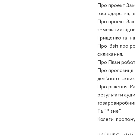
Про проект Зак
господарства,
Про проект Зако
земельних відн
Грищенко та ін
Про
Звіт про р
скликання.
Про План роботи
Про пропозиції 
дев'ятого
склик
Про рішення
Ра
результати ауди
товаровиробникі
Та "Різне".
Колеги, пропон