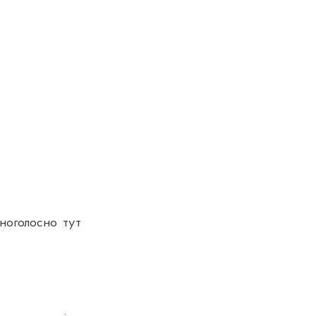
дноголосно
тут