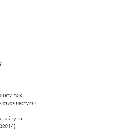
?
тету, тож
уються наступні
а,
обігу та
204-1).