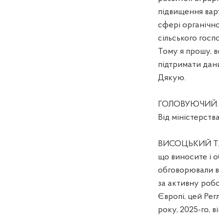
підвищення варт
сфері органічн
сільського госп
Тому я прошу, в
підтримати дан
Дякую.
ГОЛОВУЮЧИЙ. Д
Від міністерств
ВИСОЦЬКИЙ Т.М.
що виносите і о
обговорювали в 
за активну робот
Європі, цей Рег
року, 2025-го, 