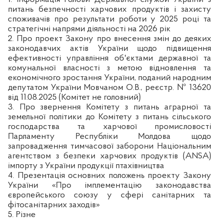
питань безпечності харчових продуктів і захисту
споживачів про результати роботи у 2025 році та
стратегічні напрями діяльності на 2026 рік
2. Про проект Закону про внесення змін до деяких
законодавчих актів України щодо підвищення
ефективності управління об'єктами державної та
комунальної власності з метою відновлення та
економічного зростання України, поданий народним
депутатом України Мовчаном О.В., реєстр. № 13620
від 11.08.2025 (Комітет не головний)
3.
Про звернення Комітету з питань аграрної та
земельної політики до Комітету з питань сільського
господарства та харчової промисловості
Парламенту Республіки Молдова щодо
запровадження тимчасової заборони Національним
агентством з безпеки харчових продуктів (ANSA)
імпорту з України продукції птахівництва
4. Презентація основних положень проекту Закону
України «Про імплементацію законодавства
європейського союзу у сфері санітарних та
фітосанітарних заходів»
5. Різне