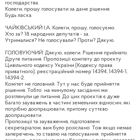
господарства.
Колеги, прошу голосувати за дане рішення.
Будь ласка.
ЧАЙКІВСЬКИЙ І.А. Колеги, прошу, голосуємо.
Хто за? 18 народних депутатів - за.
Утрималися? Не голосували? Проти? Дякую.
ГОЛОВУЮЧИЙ. Дякую, колеги. Рішення прийнято.
Друге питання. Пропозиції комітету до проєкту
Цивільного кодексу України (Кодексу права
приватного), реєстраційний номер 14394, 14394-1,
14394-2.
Комітет не головний. Тут у нас буде прийняття
рішення. Тобто
на минулому засіданні ми
розглянули це питання. До цих проєктів є дуже
багато зауважень в частині земельних відносин, які
потрібно доопрацювати, притому суттєво
доопрацювати.
Пропозиції та зауваження, підготовлені
секретаріатом, вам було розіслано. Тож якщо немає
заперечень, то ставлю на голосування
прийняття