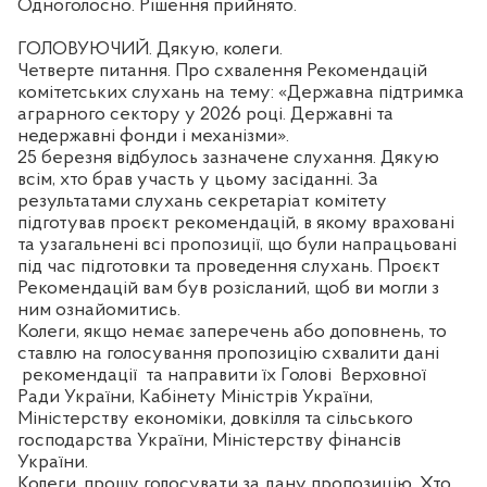
Одноголосно. Рішення прийнято.
ГОЛОВУЮЧИЙ. Дякую, колеги.
Четверте питання. Про схвалення Рекомендацій
комітетських слухань на тему: «Державна підтримка
аграрного сектору у 2026 році. Державні та
недержавні фонди і механізми».
25 березня відбулось зазначене слухання. Дякую
всім, хто брав участь у цьому засіданні. За
результатами слухань секретаріат комітету
підготував проєкт рекомендацій, в якому враховані
та узагальнені всі пропозиції, що були напрацьовані
під час підготовки та проведення слухань. Проєкт
Рекомендацій вам був розісланий, щоб ви могли з
ним ознайомитись.
Колеги, якщо немає заперечень або доповнень, то
ставлю на голосування пропозицію схвалити дані
рекомендації
та направити їх Голові
Верховної
Ради України, Кабінету Міністрів України,
Міністерству економіки, довкілля та сільського
господарства України, Міністерству фінансів
України.
Колеги, прошу голосувати за дану пропозицію. Хто