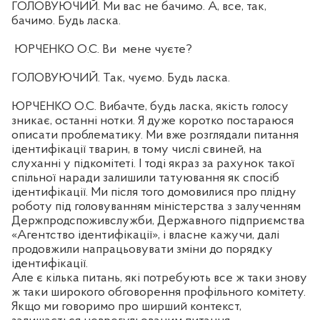
ГОЛОВУЮЧИЙ. Ми вас не бачимо. А, все, так,
бачимо. Будь ласка.
ЮРЧЕНКО О.С. Ви
мене чуєте?
ГОЛОВУЮЧИЙ. Так, чуємо. Будь ласка.
ЮРЧЕНКО О.С. Вибачте, будь ласка, якість голосу
зникає, останні нотки. Я дуже коротко постараюся
описати проблематику. Ми вже розглядали питання
ідентифікації тварин, в тому числі свиней, на
слуханні у підкомітеті. І тоді якраз за рахунок такої
спільної наради залишили татуювання як спосіб
ідентифікації. Ми після того домовилися про плідну
роботу під головуванням міністерства з залученням
Держпродспоживслужби, Державного підприємства
«Агентство ідентифікації», і власне кажучи, далі
продовжили напрацьовувати зміни до порядку
ідентифікації.
Але є кілька питань, які потребують все ж таки знову
ж таки широкого обговорення профільного комітету.
Якщо ми говоримо про ширший контекст,