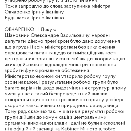
утворено робочу групу з цього питання.
Тож я запрошую до слова заступника міністра
Овчаренко Ірину Іванівну.
Будь ласка, Ірино Іванівно.
ОВЧАРЕНКО І.І. Дякую.
Шановний Олександре Васильовичу, народні
депутати, дійсно прем'єром було дано доручення
ще в грудні і всім міністерствам без виключення
опрацювати питання щодо оптимізації діяльності
центральних органів виконавчої влади, координацію
яких здійснюють відповідні міністри, і відповідно
зробити функціональне обстеження.
Міністерство економіки утворило робочу групу
своїм наказом. І результатами робочої групи було
багато варіантів щодо видозмінення структур, в тому
числі у нас є такий безпрецедентний виклик
створення єдиного контролюючого органу у сфері
охорони навколишнього природного середовища.
Тому ряд, скажімо так, ініціатив в результаті робочої
групи дійшли до комунікації з центральними
органами виконавчої влади і далі не були висловлені
ні в офіційній засилці на Кабінет Міністрів, тобто