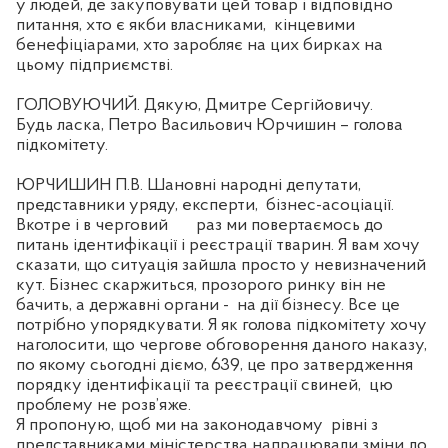
у людей, де закуповувати цей товар і відповідно
питання, хто є якби власниками,
кінцевими
бенефіціарами, хто заробляє на цих бирках на
цьому підприємстві.
ГОЛОВУЮЧИЙ. Дякую, Дмитре Сергійовичу.
Будь ласка, Петро Васильович Юрчишин – голова
підкомітету.
ЮРЧИШИН П.В. Шановні народні депутати,
представники уряду, експерти,
бізнес-асоціації.
Вкотре і в черговий
раз ми повертаємось до
питань ідентифікації і реєстрації тварин. Я вам хочу
сказати, що ситуація зайшла просто у невизначений
кут. Бізнес скаржиться, прозорого ринку він не
бачить, а державні органи -
на дії бізнесу. Все це
потрібно упорядкувати. Я як голова підкомітету хочу
наголосити, що чергове обговорення даного наказу,
по якому сьогодні діємо, 639, це про затвердження
порядку ідентифікації та реєстрації свиней,
цю
проблему не розв’яже.
Я пропоную, щоб ми на законодавчому
рівні з
представниками міністерства напрацювали зміни до