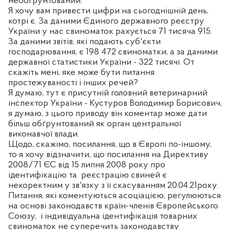
необґрунтований.
Я хочу вам привести цифри на сьогоднішній день,
котрі є. За даними Єдиного державного реєстру
України у нас свиноматок рахується 71 тисяча 915.
За даними звітів, які подають суб'єкти
господарювання, є 198 472 свиноматки, а за даними
державної статистики України - 322 тисячі. От
скажіть мені, яке може бути питання
простежуваності і інших речей?
Я думаю, тут є присутній головний ветеринарний
інспектор України - Кустуров Володимир Борисович,
я думаю, з цього приводу він коментар може дати
більш обґрунтований як орган центральної
виконавчої влади.
Щодо, скажімо, посилання, що в Європі по-іншому,
то я хочу відзначити, що посилання на Директиву
2008/71 ЄС від 15 липня 2008 року про
ідентифікацію та
реєстрацію свиней є
некоректним у зв'язку з її скасуванням 20.04.21року.
Питання, які коментуються асоціацією, регулюються
на основі законодавств країн-членів Європейського
Союзу,
і індивідуальна ідентифікація товарних
свиноматок не суперечить законодавству