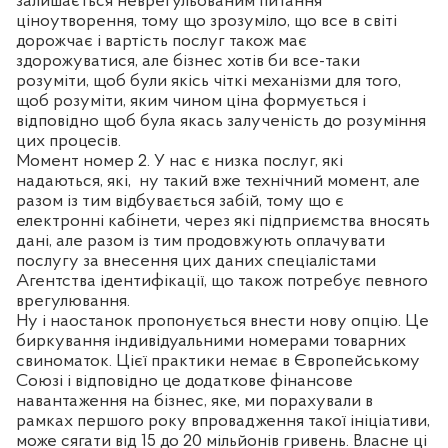
залишається неврегульованим питання
ціноутворення, тому що зрозуміло, що все в світі
дорожчає і вартість послуг також має
здорожуватися, але бізнес хотів би все-таки
розуміти, щоб були якісь чіткі механізми для того,
щоб розуміти, яким чином ціна формується і
відповідно щоб була якась залученість до розуміння
цих процесів.
Момент номер 2. У нас є низка послуг, які
надаються, які,
ну такий вже технічний момент, але
разом із тим відбувається забій, тому що є
електронні кабінети, через які підприємства вносять
дані, але разом із тим продовжують оплачувати
послугу за внесення цих даних спеціалістами
Агентства ідентифікації, що також потребує певного
врегулювання.
Ну і наостанок пропонується внести нову опцію. Це
биркування індивідуальними номерами товарних
свиноматок. Цієї практики немає в Європейському
Союзі і відповідно це додаткове фінансове
навантаження на бізнес, яке, ми порахували в
рамках першого року впровадження такої ініціативи,
може сягати від 15 до 20 мільйонів гривень. Власне ці