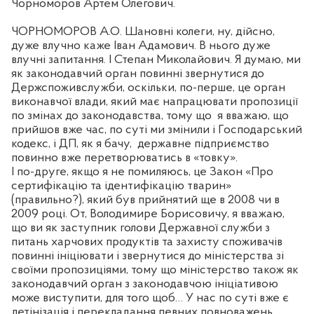
Чорноморов Артем Олегович.
ЧОРНОМОРОВ А.О. Шановні колеги, ну, дійсно,
дуже влучно каже Іван Адамович. В нього дуже
влучні запитання. І Степан Миколайович. Я думаю, ми
як законодавчий орган повинні звернутися до
Держспоживслужби, оскільки, по-перше, це орган
виконавчої влади, який має напрацювати пропозиції
по змінах до законодавства, тому що
я вважаю, що
прийшов вже час, по суті ми змінили і Господарський
кодекс, і ДП, як я бачу,
державне підприємство
повинно вже перетворюватись в «товку».
І по-друге, якщо я не помиляюсь, це Закон «Про
сертифікацію та ідентифікацію тварин»
(правильно?), який був прийнятий ще в 2008 чи в
2009 році. От, Володимире Борисовичу, я вважаю,
що ви як заступник голови Державної служби з
питань харчових продуктів та захисту споживачів
повинні ініціювати і звернутися до міністерства зі
своїми пропозиціями, тому що міністерство також як
законодавчий орган з законодавчою ініціативою
може виступити, для того щоб… У нас по суті вже є
детінізація і перекладання певних повноважень