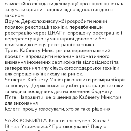
самостійно складати декларації про відповідність та
залучати органи з оцінки відповідності згідно із
законом.
Друге. Держспоживслужбі розробити новий
порядок реєстрації техніки, передбачивши
реєстрацію через ЦНАПи, спрощену реєстрацію і
перереєстрацію гуманітарної допомоги без
прив’язки до місця реєстрації власника.
Третє. Кабінету Міністрів експериментальний
проєкт -
впровадити механізм автоматичного
визнання іноземних сертифікатів відповідності та
затвердження типу сільськогосподарської техніки
для спрощення її виходу на ринок.
Четверте. Кабінету Міністрів оновити розміри зборів
за послугу
Держспоживслужби, реєстрація техніки
та видача посвідчень для наповнення бюджету.
П’яте. Направити
це рішення до Кабінету Міністрів
для виконання.
Колеги, прошу голосувати, хто за таке рішення.
ЧАЙКІВСЬКИЙ І.А. Колеги, голосуємо. Хто за?
18 – за. Утримались? Проголосували? Дякую.