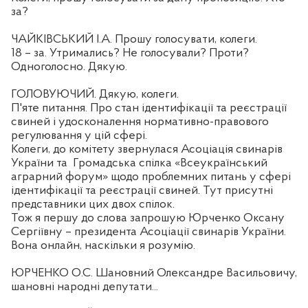
за?
ЧАЙКІВСЬКИЙ І.А. Прошу голосувати, колеги.
18 – за. Утримались? Не голосували? Проти?
Одноголосно. Дякую.
ГОЛОВУЮЧИЙ. Дякую, колеги.
П'яте питання. Про стан ідентифікації та реєстрації
свиней і удосконалення нормативно-правового
регулювання у цій сфері.
Колеги, до комітету звернулася Асоціація свинарів
України та
Громадська спілка «Всеукраїнський
аграрний форум» щодо проблемних питань у сфері
ідентифікації та реєстрації свиней. Тут присутні
представники цих двох спілок.
Тож я першу до слова запрошую Юрченко Оксану
Сергіївну – президента Асоціації свинарів України.
Вона онлайн, наскільки я розумію.
ЮРЧЕНКО О.С. Шановний Олександре Васильовичу,
шановні народні депутати...