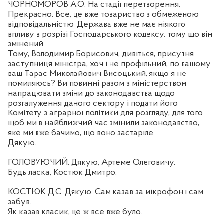
ЧОРНОМОРОВ А.О. На стадії перетворення.
Прекрасно. Все, це вже товариство з обмеженою
відповідальністю. Держава вже не має ніякого
впливу в розрізі Господарського кодексу, тому що він
змінений.
Тому, Володимир Борисович, дивіться, присутня
заступниця міністра, хоч і не профільний, по вашому
ваш Тарас Миколайович Висоцький, якщо я не
помиляюсь? Ви повинні разом з міністерством
напрацювати зміни до законодавства щодо
розгалуження даного сектору і подати його
Комітету з аграрної політики для розгляду, для того
щоб ми в найближчий час змінили законодавство,
яке ми вже бачимо, що воно застаріле.
Дякую.
ГОЛОВУЮЧИЙ. Дякую, Артеме Олеговичу.
Будь ласка, Костюк Дмитро.
КОСТЮК Д.С. Дякую. Сам казав за мікрофон і сам
забув.
Як казав класик, це ж все вже було.