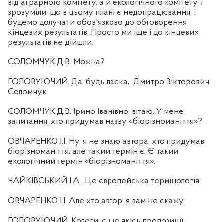
від аграрного комітету, а й екологічного комітету, і
зрозуміли, що в цьому плані є недопрацювання, і
будемо долучати обов'язково до обговорення
кінцевих результатів. Просто ми іще і до кінцевих
результатів не дійшли.
СОЛОМЧУК Д.В. Можна?
ГОЛОВУЮЧИЙ. Да, будь ласка,
Дмитро Вікторович
Соломчук.
СОЛОМЧУК Д.В. Ірино Іванівно, вітаю. У мене
запитання: хто придумав назву «біорізноманіття»?
ОВЧАРЕНКО І.І. Ну, я не знаю автора, хто придумав
біорізноманіття, але такий термін є. Є такий
екологічний термін «біорізноманіття».
ЧАЙКІВСЬКИЙ І.А.
Це європейська термінологія.
ОВЧАРЕНКО І.І. Але хто автор, я вам не скажу.
ГОЛОВУЮЧИЙ. Колеги, є ще якісь пропозиції,