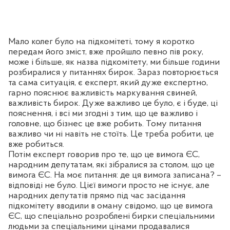
Мало колег було на підкомітеті, тому я коротко
передам його зміст, вже пройшло певно пів року,
може і більше, як назва підкомітету, ми більше години
розбиралися у питаннях бирок. Зараз повторюється
та сама ситуація, є експерт, який дуже експертно,
гарно пояснює важливість маркування свиней,
важливість бирок. Дуже важливо це було, є і буде, ці
пояснення, і всі ми згодні з тим, що це важливо і
головне, що бізнес це вже робить. Тому питання
важливо чи ні навіть не стоїть. Це треба робити, це
вже робиться.
Потім експерт говорив про те, що це вимога ЄС,
народним депутатам, які зібралися за столом, що це
вимога ЄС. На моє питання: де ця вимога записана? –
відповіді не було. Цієї вимоги просто не існує, але
народних депутатів прямо під час засідання
підкомітету вводили в оману свідомо, що це вимога
ЄС, що спеціально розроблені бирки спеціальними
людьми за спеціальними цінами продавалися