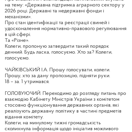
на тему: «Державна підтримка аграрного сектору у
2026 році. Державні та недержавні фонди і
механізми».
Про стан ідентифікації та реєстрації свиней і
удосконалення нормативно-правового регулювання
в цій сфері.
Та «Різне».
Колеги, пропоную затвердити такий порядок
денний. Будь ласка, голосуємо. Хто за? Колеги,
голосуємо.
ЧАЙКІВСЬКИЙ І.А. Прошу голосувати, колеги.
Прошу, хто за дану пропозицію, підняти руки.
18 – за. 1 утримався.
ГОЛОВУЮЧИЙ. Переходимо до розгляду питань про
взаємодію Кабінету Міністрів України з комітетом
стосовно функціонування державних органів, які
реалізують державну політику в частині предметів
відання комітету.
Колеги, на минулому тижні громадськість
сколихнула інформація щодо ініціатив можливого