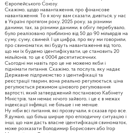
Європейського Союзу.
Скажімо, щодо навантаження, про фінансове
навантаження. То я хочу вам сказати, дивіться, у нас
в Україні протягом року, 2025 року, за різними
даними, так, за різними даними, в обігу перебувало,
було реалізовано приблизно від 50 до 90 мільярдів на
суму, суму, свиней. І ця цифра, про яку ми говорили,
про свиноматки, які будуть навантаження від того,
що ми їх будемо ідентифікувати, це становить 20
мільйонів, то це є 0004 десятитисячних.
Сьогодні ми навіть про це не можемо якби і
піднімати питання. Скажімо, та послуга, яку надає
Державне підприємство з ідентифікації та
реєстрації тварин, вона реально регулюється, ціна
регулюється режимом цінового регулювання
вартості, який затверджений постановою Кабінету
Міністрів, там немає нічого зайвого, і це є в межах
індексації інфляції, не більше і не менше.
Ну ніби всі питання, які прозвучали, я сказав про все.
Я думаю, що більш ширше про епізодичну ситуацію і
інші, що нам дасть власне ідентифікація свиноматок,
може розказати Володимир Борисович або Ігор