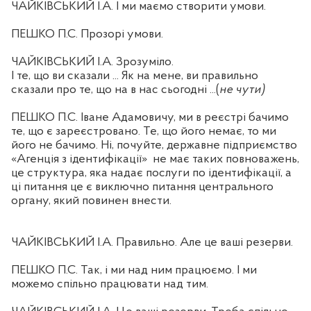
ЧАЙКІВСЬКИЙ І.А. І ми маємо створити умови.
ПЕШКО П.С. Прозорі умови.
ЧАЙКІВСЬКИЙ І.А. Зрозуміло.
І те, що ви сказали ... Як на мене, ви правильно
сказали про те, що на в нас сьогодні ...(
не чути)
ПЕШКО П.С. Іване Адамовичу, ми в реєстрі бачимо
те, що є зареєстровано. Те, що його немає, то ми
його не бачимо. Ні, почуйте, державне підприємство
«Агенція з ідентифікації»
не має таких повноважень,
це структура, яка надає послуги по ідентифікації, а
ці питання це є виключно питання центрального
органу, який повинен внести.
ЧАЙКІВСЬКИЙ І.А. Правильно. Але це ваші резерви.
ПЕШКО П.С. Так, і ми над ним працюємо. І ми
можемо спільно працювати над тим.