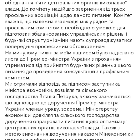
об'єднання п'яти центральних органів виконавчої
влади. До комітету надійшло звернення від трьох
профільних асоціацій щодо даного питання. Комітет
вважає, що належна взаємодія між урядом та
профільним комітетом є необхідною умовою для
підготовки збалансованих управлінських рішень, і
будь-які структурні зміни мають супроводжуватися
попереднім професійним обговоренням.
На минулому тижні за моїм підписом було надіслано
листа до Прем'єр-міністра України з проханням
утриматися від прийняття будь-яких рішень з цього
питання до проведення консультацій з профільним
комітетом.
Ми отримали відповідь за підписом заступника
міністра економіки, довкілля та сільського
господарства Віталія Петрука, в якому зазначається,
що відповідно до доручення Прем'єр-міністра
України членам уряду, зокрема і Міністерству
економіки, довкілля та сільського господарства,
доручення опрацювати питання щодо оптимізації
центральних органів виконавчої влади. Також з
метою виконання доручення наказом Мінекономіки