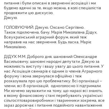
питання і були описані в зверненні асоціації і ми
будемо вдячні за те, якщо можна, в колі спеціалістів
продовжити цю дискусію.
Дякую.
ГОЛОВУЮЧИЙ. Дякую, Оксано Сергіївно.
Також підключена, бачу, Марія Миколаївна Дідух,
Всеукраїнський аграрний форум, який теж
направив на нас звернення. Будь ласка, Маріє
Миколаївно.
ДІДУХ М.М. Доброго дня, шановний Олександре
Васильовичу, шановні народні депутати. Дякую за
можливість виступу і вашу увагу до цього питання. У
нас Асоціація свинарів є одним із членів Аграрного
форуму і вона звернулася офіційно і теж
розказувала про цю проблематику. Всі організації –
члени, всі 8 організацій,
одноголосно її підтримали.
Ми хочемо зауважити на тому, що наразі всі знають,
в якому фінансовому стані перебувають українські
сільгосптоваровиробники і тваринники зокрема, все
зараз дорожчає і питання подвійного навантаження