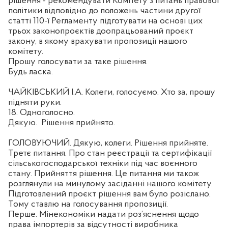
рішення - рекомендувати Комітету з питань правової
політики відповідно до положень частини другої
статті 110-ї Регламенту підготувати на основі цих
трьох законопроєктів доопрацьований проєкт
закону, в якому врахувати пропозиції нашого
комітету.
Прошу голосувати за таке рішення.
Будь ласка.
ЧАЙКІВСЬКИЙ І.А. Колеги, голосуємо. Хто за, прошу
підняти руки.
18. Одноголосно.
Дякую.
Рішення прийнято.
ГОЛОВУЮЧИЙ. Дякую, колеги. Рішення прийняте.
Третє питання. Про стан реєстрації та сертифікації
сільськогосподарської техніки під час воєнного
стану. Прийняття рішення. Це питання ми також
розглянули на минулому засіданні нашого комітету.
Підготовлений проєкт рішення вам було розіслано.
Тому ставлю на голосування пропозиції.
Перше. Мінекономіки надати роз’яснення щодо
права імпортерів за відсутності виробника