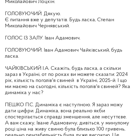
Миколайович Лоцкін.
ГОЛОВУЮЧИЙ. Дякую.
Є питання вже у депутатів. Будь ласка, Степан
Миколайович Чернявський.
ГОЛОС ІЗ ЗАЛУ. Іван Адамович.
ГОЛОВУЮЧИЙ. Іван Адамович Чайківський, будь
ласка.
ЧАЙКІВСЬКИЙ І.А. Скажіть, будь ласка, а скільки
зараз в Україні, от по роках ви можете сказати: 2024
рік, кількість поголів'я свиней
в Україні, 2025-й. І що
ми маємо на сьогодні, кількість поголів'я свиней? Яка
динаміка у нас?
ПЕШКО П.С. Динаміка є наступною. Я зараз можу
дати цифри. Динаміка, вона реально якби
спостерігається справді зменшення, але несуттєве.
А вам скажу, Іване Адамовичу, дивіться, у минулому
році ціна на живу свиню була близько 100 гривень,
реально рентабельність була дуже високою. Це