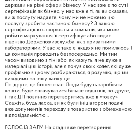
держави на різні сфери бізнесу. У нас вже є по суті
сертифікація як бізнес, у нас вже є ті, як ви сказали,
ви ж послугу надаєте, чому ми не можемо цю
послугу зробити частиною бізнесу? З вашою
сертифікацією створюється компанія, яка може
робити маркування, її сертифікує або видає
ліцензію Держспоживслужба, як з приватними
лабораторіями. У вас ж таке є, якщо я не помиляюсь. І
ця компанія проводить безпосередньо. Ми тим
часом виводимо з тіні або, як кажуть, я не дуже в
матеріалі цієї історії, але я почув своїх колег, які дуже
профільно в цьому розбираються, я розумію, що ми
виводимо на іншу ланку це.
По-друге, це бізнес стає. Люди будуть заробляти
кошти, буде сплачуватися більше податків, по-друге,
і
так ДП повинно перетворитись вже в «товку».
Скажіть, будь ласка, ви як були ініціатором подачі
вже документів переходу в товариство з обмеженою
відповідальністю…
ГОЛОС ІЗ ЗАЛУ. На стадії вже перетворення.