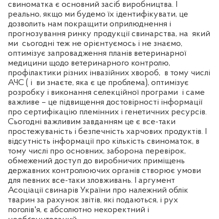
свиноматка є основний засіб виробництва. І
реально, якщо ми будемо їх ідентифікувати, це
дозволить нам покращити оприлюднення і
прогнозування ринку продукції свинарства, на
який
ми
сьогодні теж не орієнтуємось і не знаємо,
оптимізує запровадження планів ветеринарної
медицини щодо ветеринарного контролю,
профілактики різних інвазійних хвороб,
в тому числі
АЧС ( і
ви знаєте, яка є це проблема), оптимізує
розробку і виконання селекційної програми
і саме
важливе – це підвищення достовірності інформації
про сертифікацію племінних і генетичних ресурсів.
Сьогодні важливим завданням це є все-таки
простежуваність і безпечність харчових продуктів. І
відсутність інформації про кількість свиноматок, в
тому числі про основних, заборона перевірок,
обмежений доступ до виробничих приміщень
державних контролюючих органів створює умови
для певних все-таки зловживань. І аргумент
Асоціації свинарів України про належний облік
тварин за рахунок звітів, які подаються, і рух
поголів'я, є абсолютно некоректний і