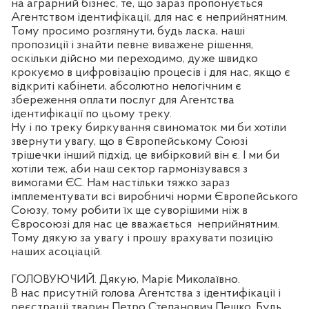
на аграрний бізнес, те, що зараз пропонується
Агентством ідентифікації, для нас є неприйнятним.
Тому просимо розглянути, будь ласка, наші
пропозиції і знайти певне виважене рішення,
оскільки дійсно ми переходимо, дуже швидко
крокуємо в цифровізацію процесів і для нас, якщо є
відкриті кабінети, абсолютно нелогічним є
збереження оплати послуг для Агентства
ідентифікації по цьому треку.
Ну і по треку биркування свиноматок ми би хотіли
звернути увагу, що в Європейському Союзі
трішечки інший підхід, це вибірковий він є. І ми би
хотіли теж, аби наш сектор гармонізувався з
вимогами ЄС. Нам настільки тяжко зараз
імплементувати всі виробничі норми Європейського
Союзу, тому робити їх ще суворішими ніж в
Євросоюзі для нас це вважається
неприйнятним.
Тому дякую за увагу і прошу врахувати позицію
наших асоціацій.
ГОЛОВУЮЧИЙ. Дякую, Маріє Миколаївно.
В нас присутній голова Агентства з ідентифікації і
реєстрації тварин Петро Степанович Пешко. Будь