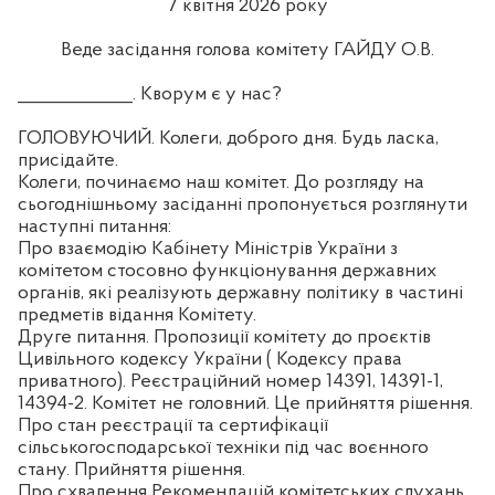
7 квітня 2026 року
Веде засідання голова комітету ГАЙДУ О.В.
_____________. Кворум є у нас?
ГОЛОВУЮЧИЙ. Колеги, доброго дня. Будь ласка,
присідайте.
Колеги, починаємо наш комітет. До розгляду на
сьогоднішньому засіданні пропонується розглянути
наступні питання:
Про взаємодію Кабінету Міністрів України з
комітетом стосовно функціонування державних
органів, які реалізують державну політику в частині
предметів відання Комітету.
Друге питання. Пропозиції комітету до проєктів
Цивільного кодексу України ( Кодексу права
приватного). Реєстраційний номер 14391, 14391-1,
14394-2. Комітет не головний. Це прийняття рішення.
Про стан реєстрації та сертифікації
сільськогосподарської техніки під час воєнного
стану. Прийняття рішення.
Про схвалення Рекомендацій комітетських слухань