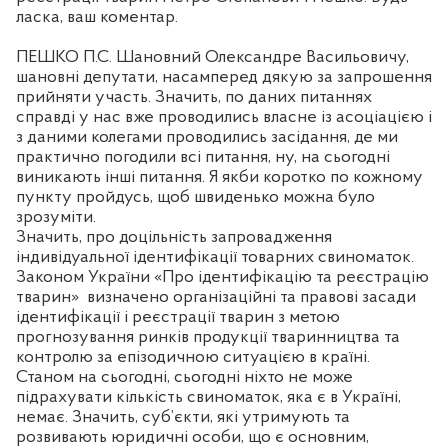
ласка, ваш коментар.
ПЕШКО П.С. Шановний Олександре Васильовичу,
шановні депутати, насамперед дякую за запрошення
прийняти участь. Значить, по даних питаннях
справді у нас вже проводились власне із асоціацією і
з даними колегами проводились засідання, де ми
практично погодили всі питання, ну, на сьогодні
виникають інші питання. Я якби коротко по кожному
пункту пройдусь, щоб швиденько можна було
зрозуміти.
Значить, про доцільність запровадження
індивідуальної ідентифікації товарних свиноматок.
Законом України «Про ідентифікацію та реєстрацію
тварин»
визначено організаційні та правові засади
ідентифікації і реєстрації тварин з метою
прогнозування ринків продукції тваринництва та
контролю за епізодичною ситуацією в країні.
Станом на сьогодні, сьогодні ніхто не може
підрахувати кількість свиноматок, яка є в Україні,
немає. Значить, суб’єкти, які утримують та
розвивають юридичні особи, що є основним,