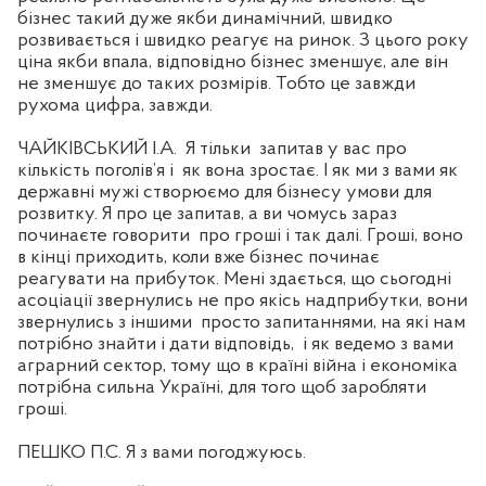
бізнес такий дуже якби динамічний, швидко
розвивається і швидко реагує на ринок. З цього року
ціна якби впала, відповідно бізнес зменшує, але він
не зменшує до таких розмірів. Тобто це завжди
рухома цифра, завжди.
ЧАЙКІВСЬКИЙ І.А.
Я тільки
запитав у вас про
кількість поголів’я і
як вона зростає. І як ми з вами як
державні мужі створюємо для бізнесу умови для
розвитку. Я про це запитав, а ви чомусь зараз
починаєте говорити
про гроші і так далі. Гроші, воно
в кінці приходить, коли вже бізнес починає
реагувати на прибуток. Мені здається, що сьогодні
асоціації звернулись не про якісь надприбутки, вони
звернулись з іншими
просто запитаннями, на які нам
потрібно знайти і дати відповідь,
і як ведемо з вами
аграрний сектор, тому що в країні війна і економіка
потрібна сильна Україні, для того щоб заробляти
гроші.
ПЕШКО П.С. Я з вами погоджуюсь.