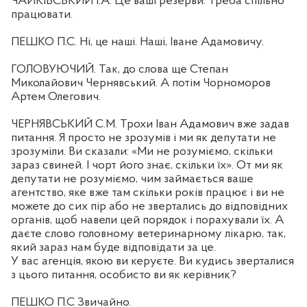
ЧАЙКІВСЬКИЙ І.А. Це ваші резерви. Треба спільно
працювати.
ПЕШКО П.С. Ні, це наші. Наші, Іване Адамовичу.
ГОЛОВУЮЧИЙ. Так, до слова ще Степан
Миколайович Чернявський. А потім Чорноморов
Артем Олегович.
ЧЕРНЯВСЬКИЙ С.М. Трохи Іван Адамович вже задав
питання. Я просто не зрозумів і ми як депутати не
зрозуміли. Ви сказали: «Ми не розуміємо, скільки
зараз свиней. І чорт його знає, скільки їх». От ми як
депутати не розуміємо, чим займається ваше
агентство, яке вже там скільки років працює і ви не
можете до сих пір або не звертались до відповідних
органів, щоб навели цей порядок і порахували їх. А
даєте слово головному ветеринарному лікарю, так,
який зараз нам буде відповідати за це.
У вас агенція, якою ви керуєте. Ви кудись зверталися
з цього питання, особисто ви як керівник?
ПЕШКО П.С Звичайно.