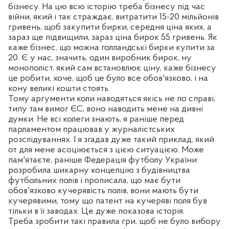
бізнесу. На цю всю історію треба бізнесу під час
війни, який і так страждає, витратити 15-20 мільйонів
гривень, щоб закупити бирки, середня ціна яких, а
зараз ще підвищили, зараз ціна бирок 55 гривень. Як
каже бізнес, що можна голландські бирки купити за
20. Є у нас, значить, один виробник бирок, ну
монополіст, який сам встановлює ціну, каже бізнесу
це робити, хоче, щоб це було все обов'язково, і на
кону великі кошти стоять.
Тому аргументи коли наводяться якісь не по справі,
типу там вимог ЄС, воно наводить мене на дивні
думки. Не всі колеги знають, я раніше перед
парламентом працював у журналістських
розслідуваннях. І я згадав дуже такий приклад, який
от для мене асоціюється з цією ситуацією. Може
пам'ятаєте, раніше Федерація футболу України
розробила шикарну концепцію з будівництва
футбольних полів і прописала, що має бути
обов'язково кучерявість полів, вони мають бути
кучерявими, тому що патент на кучеряві поля був
тільки в її заводах. Це дуже показова історія.
Треба зробити такі правила гри, щоб не було вибору