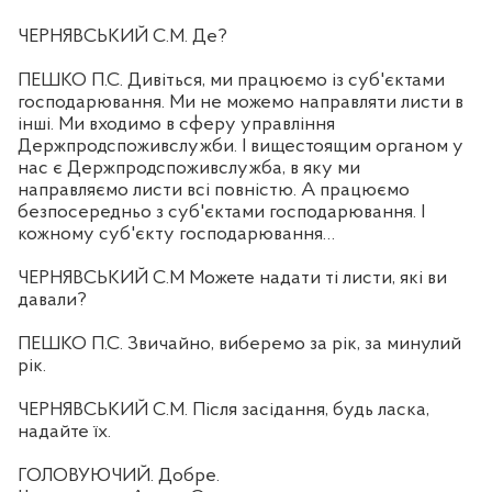
ЧЕРНЯВСЬКИЙ С.М. Де?
ПЕШКО П.С. Дивіться, ми працюємо із суб'єктами
господарювання. Ми не можемо направляти листи в
інші. Ми входимо в сферу управління
Держпродспоживслужби. І вищестоящим органом у
нас є Держпродспоживслужба, в яку ми
направляємо листи всі повністю. А працюємо
безпосередньо з суб'єктами господарювання. І
кожному суб'єкту господарювання…
ЧЕРНЯВСЬКИЙ С.М Можете надати ті листи, які ви
давали?
ПЕШКО П.С. Звичайно, виберемо за рік, за минулий
рік.
ЧЕРНЯВСЬКИЙ С.М. Після засідання, будь ласка,
надайте їх.
ГОЛОВУЮЧИЙ. Добре.