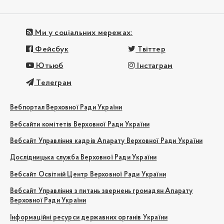
Ми у соціальних мережах:
Фейсбук
Твіттер
Ютьюб
Інстаграм
Телеграм
Вебпортал Верховної Ради України
Вебсайти комітетів Верховної Ради України
Вебсайт Управління кадрів Апарату Верховної Ради України
Дослідницька служба Верховної Ради України
Вебсайт Освітній Центр Верховної Ради України
Вебсайт Управління з питань звернень громадян Апарату
Верховної Ради України
Інформаційні ресурси державних органів України