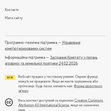
Контакти
Мапа сайту
Програмно-технічна підтримка —
Управління
комп'ютеризованих систем
Iнформаційна підтримка —
Засідання Комітету з питань
аграрної та земельної політики 24.02.2026
Вебсайт працює у тестовому режимі. Окремі функції
можуть не працювати. Якщо ви маєте зауваження або
пропозиції, будь ласка, напишіть нам:
Форма зворотного
зв'язку
Весь контент доступний за ліцензією
Creative Commons
Attribution 4.0 International license
, якщо не зазначено
інше