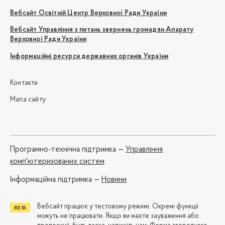
Вебсайт Освітній Центр Верховної Ради України
Вебсайт Управління з питань звернень громадян Апарату
Верховної Ради України
Інформаційні ресурси державних органів України
Контакти
Мапа сайту
Програмно-технічна підтримка —
Управління
комп'ютеризованих систем
Iнформаційна підтримка —
Новини
Вебсайт працює у тестовому режимі. Окремі функції
можуть не працювати. Якщо ви маєте зауваження або