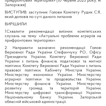
прифронтових територіях» (10 червня 2025 року, м.
Запоріжжя).
ВИСТУПИВ:
заступник Голови Комітету Рудик С.Я.,
який доповів по суті даного питання.
ВИРІШИЛИ:
1.Схвалити рекомендації виїзних комітетських
слухань на тему: «Актуальні проблеми аграріїв на
прифронтових територіях».
2. Направити зазначені рекомендації Голові
Верховної Ради України Стефанчуку Р.О., Офісу
Президента України, Комітету Верховної Ради
України з питань фінансів, податкової та митної
політики, Комітету Верховної Ради України з питань
правової політики, Кабінету Міністрів України,
Міністерству економіки України, Міністерству
аграрної політики та продовольства України,
Міністерству фінансів України, Міністерству
розвитку громад та територій України,
Міністерству цифрової трансформації України,
Національному банку України, Запорізькій
обласній військовій адміністрації.