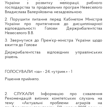
України з розвитку меліорації, рибного
господарства та продовольчих програм Невеселого
Владислава Валерійовича незадовільною.
2. Порушити питання перед Кабінетом Міністрів
України про притягнення до дисциплінарної
відповідальності Голови Держрибагентства
Невеселого В.В.
3. Звернутися до Прем’єр-міністра України щодо
вжиття до Голови
Держрибагентства відповідних управлінських
рішень.
ГОЛОСУВАЛИ:
«за» - 24; «утрим.» - 1
Рішення прийнято.
2. СЛУХАЛИ:
Інформацію про схвалення
Рекомендацій виїзних комітетських слухань на
тему: «Актуальні проблеми аграріїв на