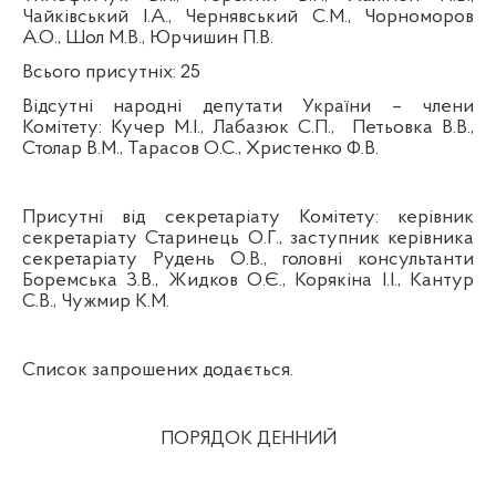
Чайківський І.А., Чернявський С.М.,
Чорноморов
А.О.,
Шол М.В., Юрчишин П.В.
Всього присутніх:
25
Відсутні народні депутати України – члени
Комітету:
Кучер М.І., Лабазюк С.П.,
Петьовка В.В.,
Столар В.М., Тарасов О.С., Христенко Ф.В.
Присутні від секретаріату Комітету: керівник
секретаріату Старинець О.Г., заступник керівника
секретаріату Рудень О.В., головні консультанти
Боремська З.В., Жидков О.Є., Корякіна І.І., Кантур
С.В., Чужмир К.М.
Список запрошених додається.
ПОРЯДОК ДЕННИЙ