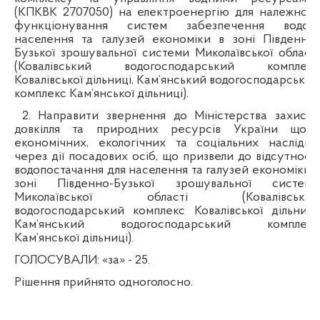
(КПКВК 2707050) на електроенергію для належного
функціонування систем забезпечення водою
населення та галузей економіки в зоні Південно-
Бузької зрошувальної системи Миколаївської області
(Ковалівський водогосподарський комплекс
Ковалівської дільниці, Кам’янський водогосподарський
комплекс Кам’янської дільниці).
2. Направити звернення до Міністерства захисту
довкілля та природних ресурсів України щодо
економічних, екологічних та соціальних наслідків
через дії посадових осіб, що призвели до відсутності
водопостачання для населення та галузей економіки в
зоні Південно-Бузької зрошувальної системи
Миколаївської області (Ковалівський
водогосподарський комплекс Ковалівської дільниці,
Кам’янський водогосподарський комплекс
Кам’янської дільниці).
ГОЛОСУВАЛИ:
«за» - 25.
Рішення прийнято одноголосно.