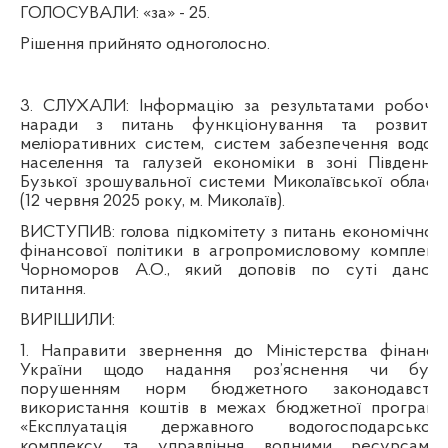
ГОЛОСУВАЛИ:
«за» - 25.
Рішення прийнято одноголосно.
3. СЛУХАЛИ:
Інформацію за результатами робочої
наради з питань функціонування та розвитку
меліоративних систем, систем забезпечення водою
населення та галузей економіки в зоні Південно-
Бузької зрошувальної системи Миколаївської області
(12 червня 2025 року, м. Миколаїв).
ВИСТУПИВ:
голова підкомітету з питань економічної і
фінансової політики в агропромисловому комплексі
Чорноморов А.О., який доповів по суті даного
питання.
ВИРІШИЛИ:
1. Направити звернення до Міністерства фінансів
України щодо надання роз’яснення чи буде
порушенням норм бюджетного законодавства
використання коштів в межах бюджетної програми
«Експлуатація державного водогосподарського
комплексу та управління водними ресурсами»