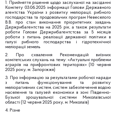
1. Прийняття рішення щодо заслуханої на засіданні
Комітету 03.06.2025 інформації Голови Державного
агентства України з розвитку меліорації, рибного
господарства та продовольчих програм Невеселого
В.В. про стан виконання пріоритетних завдань
Держрибагентства на 2025 рік, а також результати
роботи Голови Держрибагентстсва за 5 місяців
роботи з питань реалізації державної політики в
галузі рибного господарства і гідротехнічної
меліорації земель
2. Про схвалення Рекомендацій виїзних
комітетських слухань на тему: «Актуальні проблеми
аграріїв на прифронтових територіях» (10 червня
2025 року, м. Запоріжжя)
3. Про інформацію за результатами робочої наради
з питань функціонування та розвитку
меліоративних систем, систем забезпечення водою
населення та галузей економіки в зоні Південно-
Бузької зрошувальної системи Миколаївської
області (12 червня 2025 року, м. Миколаїв)
4. Різне