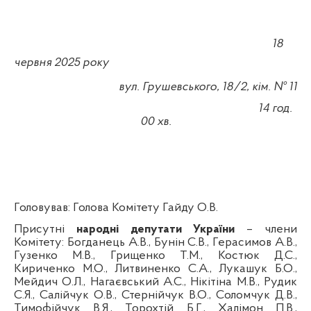
18
червня 2025
року
вул. Грушевського, 18/2, кім. № 11
14
год.
00
хв
.
Головував:
Голова Комітету Гайду О.В.
Присутні
народні депутати України
–
члени
Комітету:
Богданець А.В., Бунін С.В.,
Герасимов А.В.,
Гузенко М.В.,
Грищенко Т.М., Костюк Д.С.,
Кириченко М.О.,
Литвиненко С.А.,
Лукашук Б.О.,
Мейдич О.Л., Нагаєвський А.С., Нікітіна М.В., Рудик
С.Я., Салійчук О.В., Стернійчук В.О., Соломчук Д.В.,
Тимофійчук В.Я., Торохтій Б.Г., Халімон П.В.,