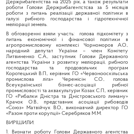
Держрибагентства на 2025 рік, а також результати
роботи Голови Держрибагентстсва за 5 місяців
роботи з питань реалізації державної політики в
галузі рибного господарства і гідротехнічної
меліорації земель.
В обговоренні взяли участь:
голова підкомітету з
питань економічної і фінансової політики в
агропромисловому комплексі Чорноморов А.О.,
народний депутат України – член Комітету
Литвиненко С.А., заступник Голови Державного
агентства України з розвитку меліорації, рибного
господарства та продовольчих програм
Коротецький В.П., керівник ГО «Червонооскільська
промислова ліга» Черемісін С.О., голова
Всеукраїнської бізнес-асоціації рибної
промисловості та аквакультури Козак С.П., керівник
ГО «Рибалки Дністра та Дністровського лиману»
Крачок О.В., представник асоціації рибоводів
«Союз» Матвійчук В.О., виконавчий директор ГО
«Разом проти корупції» Серебряков М.М.
ВИРІШИЛИ:
1. Визнати роботу Голови Державного агентства