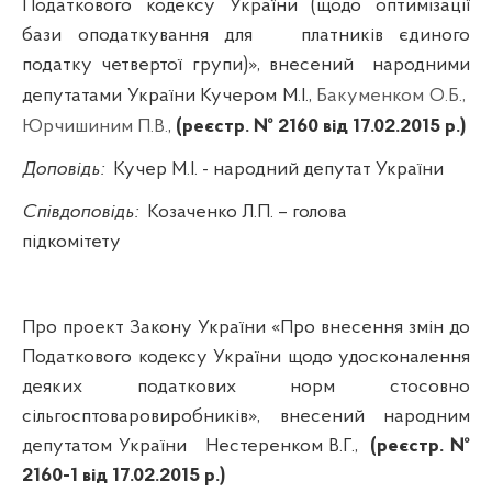
Податкового кодексу України (щодо оптимізації
бази оподаткування для
платників єдиного
податку четвертої групи)», внесений
народними
депутатами України Кучером М.І.,
Бакуменком О.Б.,
Юрчишиним П.В.
,
(реєстр. № 2160 від 17.02.2015 р.)
Доповідь:
Кучер М.І. -
народний депутат України
Співдоповідь:
Козаченко Л.П. – голова
підкомітету
Про
проект Закону України
«
Про внесення змін до
Податкового кодексу України щодо удосконалення
деяких податкових норм стосовно
сільгосптоваровиробників»,
внесений
народним
депутатом України
Нестеренком В.Г.,
(реєстр. №
2160-1 від 17.02.2015 р.)