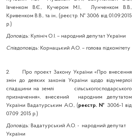
Івченком В.Є., Кучером М.І.,
Лунченком В.В.,
Кривенком В.В., та ін.,
(реєстр. №
3006 від 01.09.2015
р.)
Доповідь:
Кулініч О.І.
– народний депутат України
Співдоповідь:
Корнацький А.О.
– голова підкомітету
2.
Про
проект Закону України
«
Про внесення
змін до деяких законів України щодо відумерлої
спадщини на землі
сільськогосподарського
призначення»,
внесений
народним депутатом
України Вадатурським А.О., (
реєстр. №
3006-1
від
07.09 .2015 р.)
Доповідь:
Вадатурський А.О. -
народний депутат
України