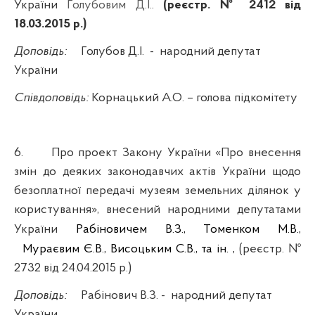
України
Голубовим Д.І.
.
(реєстр. № 2412 від
18.03.2015 р.)
Доповідь:
Голубов Д.І.
-
народний депутат
України
Співдоповідь:
Корнацький А.О.
– голова підкомітету
6.
Про проект Закону України «Про внесення
змін до деяких законодавчих актів України щодо
безоплатної передачі музеям земельних ділянок у
користування», внесений народними депутатами
України
Рабіновичем В.З.,
Томенком М.В.,
Мураєвим Є.В., Висоцьким С.В., та ін. ,
(реєстр. №
2732 від 24.04.2015 р.)
Доповідь:
Рабінович
В.З. -
народний депутат
України