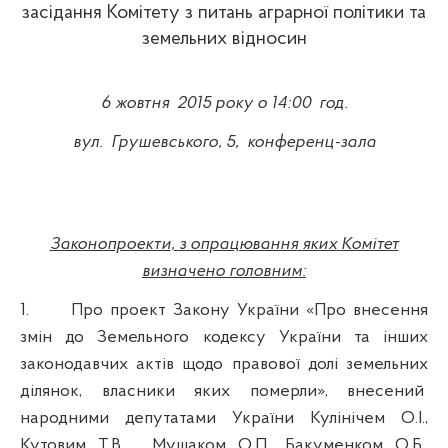
засідання Комітету з питань аграрної політики та
земельних відносин
6
жовтня
2015 року о 14:00
год.
вул.
Грушевського, 5,
конференц-зала
Законопроекти
,
з
опрацювання
яких
Комітет
визначено
головним
:
1.
Про проект Закону України «Про внесення
змін до Земельного кодексу України та інших
законодавчих актів щодо правової долі земельних
ділянок, власники яких померли», внесений
народними депутатами України Кулінічем О.І.,
Кутовим Т.В.,
Мушаком О.П., Бакуменком О.Б.,