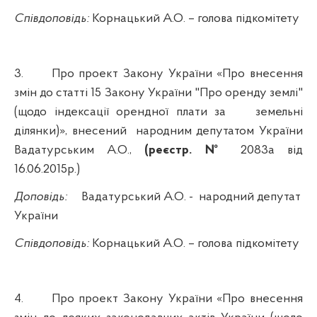
Співдоповідь:
Корнацький А.О.
– голова підкомітету
3.
Про
проект Закону України «Про внесення
змін до cтатті 15 Закону України "Про оренду землі"
(щодо індексації орендної плати за
земельні
ділянки)»,
внесений
народним депутатом України
Вадатурським А.О.,
(реєстр. №
2083а від
16.06.2015р.)
Доповідь:
Вадатурський А.О. -
народний депутат
України
Співдоповідь:
Корнацький А.О.
– голова підкомітету
4.
Про проект Закону України «Про внесення