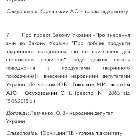
Співдоповідь:
Корнацький А.О.
– голова підкомітету
7.
Про проект Закону України «Про внесення
змін до Закону України "Про побічні продукти
тваринного походження, що не призначені для
споживання людиною" щодо деяких питань
поводження з продуктами тваринного
походження)», внесений народними депутатами
України
Левченком Ю.В.,
Головком М.Й.,
Іллєнком
А.Ю.,
Осуховським О. І.
,
(реєстр. № 2863 від
15.05.2015 р.)
Доповідь:
Левченко Ю. В.-
народний депутат
України
Співдоповідь:
Юрчишин П.В. -
голова підкомітету