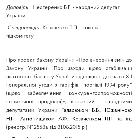
Доповідь:
Нестеренко В.Г. -
народний депутат
України
Співдоповідь:
Козаченко Л.П. – голова
підкомітету
Про проект Закону України «Про внесення змін до
Закону України "Про заходи щодо стабілізації
платіжного балансу України відповідно до статті XII
Генеральної угоди з тарифів і торгівлі 1994 року"
(щодо забезпечення конкурентоспроможності
вітчизняної продукції)», внесений
народними
депутатами України
Галасюком В.В.,
Южаніною
Н.П.,
Антонищаком А.Ф.,
Козаченком Л.П.
та ін.,
(реєстр. № 2553а від 31.08.2015 р.)