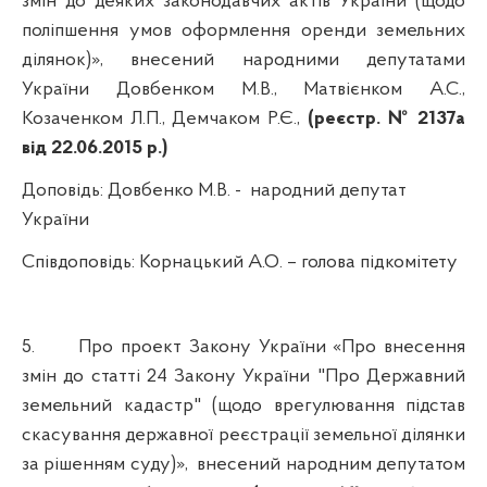
змін до деяких законодавчих актів України (щодо
поліпшення умов оформлення оренди земельних
ділянок)», внесений народними депутатами
України Довбенком М.В., Матвієнком А.С.,
Козаченком Л.П., Демчаком Р.Є.,
(реєстр. № 2137а
від 22.06.2015 р.)
Доповідь:
Довбенко М.В.
-
народний депутат
України
Співдоповідь:
Корнацький А.О.
– голова підкомітету
5.
Про проект Закону України «Про внесення
змін до статті 24 Закону України "Про Державний
земельний кадастр" (щодо врегулювання підстав
скасування державної реєстрації земельної ділянки
за рішенням суду)»,
внесений народним депутатом