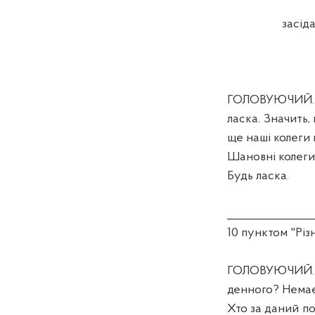
засід
ГОЛОВУЮЧИЙ. Ша
ласка. Значить
ще наші колеги 
Шановні колеги,
Будь ласка.
_______________
10 пунктом "Різн
ГОЛОВУЮЧИЙ. Д
денного? Немає
Хто за даний по