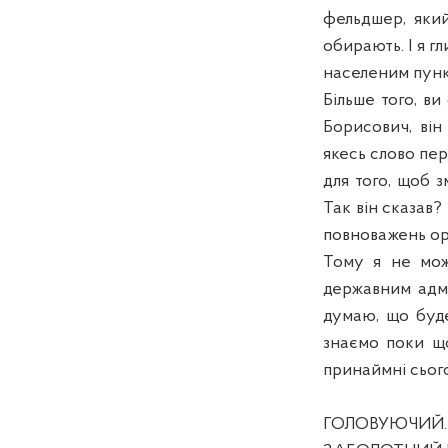
фельдшер, який
обирають. І я 
населеним пунк
Більше того, ви
Борисович, він
якесь слово пер
для того, щоб з
Так він сказав?
повноважень ор
Тому я не мож
державним адмі
думаю, що буде
знаємо поки щ
принаймні сьог
ГОЛОВУЮЧИЙ. П