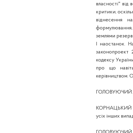
власності" від 
критики, оскіл
віднесення н
формулювання,
землями резерв
І наостанок.
Н
законопроект 2
кодексу України
про що наві
керівництвом. Оц
ГОЛОВУЮЧИЙ. Ар
КОРНАЦЬКИЙ А.О.
усіх інших випа
ГОЛОВУЮЧИЙ. 