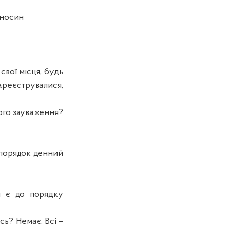
дносин
вої місця, будь
ареєструвалися,
ього зауваження?
и порядок денний
я є до порядку
сь? Немає. Всі –