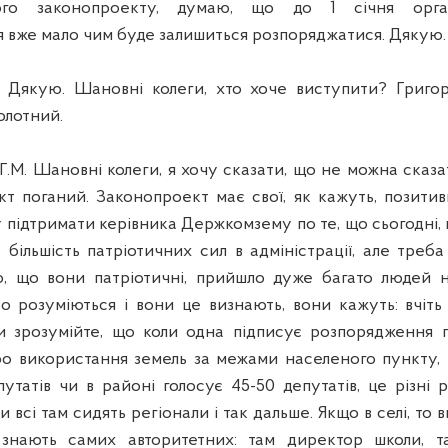
ого законопроекту, думаю, що до 1 січня орга
 вже мало чим буде залишиться розпоряджатися. Дякую.
 Дякую.
Шановні колеги, хто хоче виступити? Григо
олотний.
. Шановні колеги, я хочу сказати, що не можна сказат
т поганий. Законопроект має свої, як кажуть, позитив
 підтримати керівника Держкомзему по те, що сьогодні, 
 більшість патріотичних сил в адміністрації, але треба
го, що вони патріотичні, прийшло дуже багато людей н
бо розуміються і вони це визнають, вони кажуть: вчіть 
ви зрозумійте, що коли одна підписує розпорядження 
про використання земель за межами населеного пункту, і
епутатів чи в районі голосує 45-50 депутатів, це різні 
и всі там сидять регіонали і так дальше. Якщо в селі, то в
 знають самих авторитетних: там директор школи, та