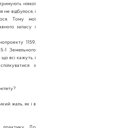
итримують ніякої
 не відбулося, і
ося. Тому мої
вного запасу і
нопроекту 1159,
15-1 Земельного
о що
вс
і кажуть, і
спілкуватися з
мітету?
кий жаль, як і в
 практику. До