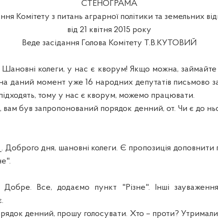
СТЕНОГРАМА
ання Комітету з питань аграрної політики та земельних ві
від 21 квітня 2015 року
Веде засідання Голова Комітету Т.В.КУТОВИЙ
новні колеги, у нас є кворум! Якщо можна, займайте с
, на даний момент уже 16 народних депутатів письмово з
підходять, тому у нас є кворум, можемо працювати.
 вам був запропонований порядок денний, от. Чи є до н
_. Доброго дня, шановні колеги. Є пропозиція доповнит
е".
обре. Все, додаємо пункт "Різне".
Інші зауваженн
.
рядок денний, прошу голосувати. Хто – проти? Утримали