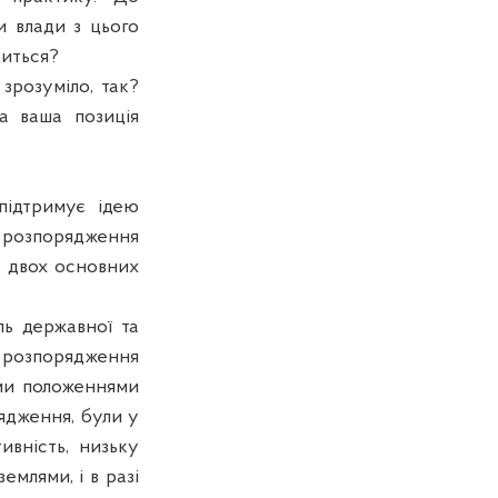
и влади з цього
диться?
зрозуміло, так?
а ваша позиція
підтримує ідею
 розпорядження
з двох основних
ль державної та
а розпорядження
ими положеннями
ядження, були у
ивність, низьку
емлями, і в разі