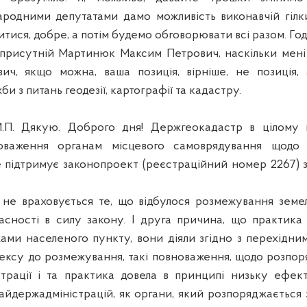
родними депутатами дамо можливість виконавчій гілк
тися, добре, а потім будемо обговорювати всі разом. Го
 присутній Мартинюк Максим Петрович, наскільки мені 
ич, якщо можна, ваша позиція, вірніше, не позиція, 
и з питань геодезії, картографії та кадастру.
П. Дякую.
Доброго дня! Держгеокадастр в цілому 
оваження органам місцевого самоврядування щодо
е підтримує законопроект (реєстраційний номер 2267) 
не враховується те, що відбулося розмежування земе
асності в силу закону. І друга причина, що практик
ами населеного пункту, вони діяли згідно з перехідн
ексу до розмежування, такі повноваження, щодо розпор
трації і та практика довела в принципі низьку ефект
йдержадміністрацій, як органи, який розпоряджається з