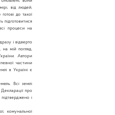
 оновлені, вони
ірі, від людей,
е готові до такої
ить
п
ідготовитися
 всі процеси на
разу і відверто
о, на
м
ій погляд,
країни. Автори
певної частини
млі в Україні є
емель.
Вс
і землі
 Декларації про
 підтверджено і
ї, комунальної