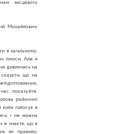
нам місцевого
рій Михайлович,
и в загальному,
ні плюси. Але я
не дивлячись на
 сказати, що на
епідготовлених,
нас, показуйте,
голова районної
 коли голосує в
речі, і не можна
и ж знаєте, що в
м, як правило,