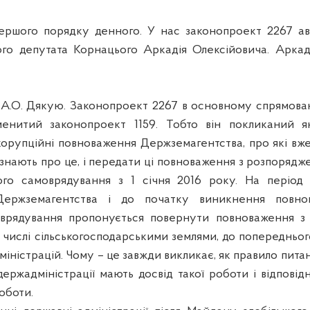
ершого порядку денного. У нас законопроект 2267 ав
го депутата Корнацього Аркадія Олексійовича. Аркад
О. Дякую. Законопроект 2267 в основному спрямовани
аменитий законопроект 1159. Тобто він покликаний я
корупційні повноваження Держземагентства, про які вже
і знають про це, і передати ці повноваження з розпоряд
вого самоврядування з 1 січня 2016 року. На період 
Держземагентства і до початку виникнення повнов
оврядування пропонується повернути повноваження з
у числі сільськогосподарськими землями, до попередньо
іністрацій. Чому – це завжди викликає, як правило питанн
ержадміністрації мають досвід такої роботи і відповідн
роботи.