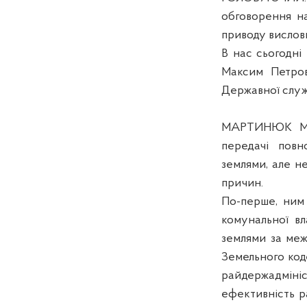
обговорення на
приводу вислови
В нас сьогодні
Максим Петров
Державної служб
МАРТИНЮК М.
передачі повн
землями, але н
причин.
По-перше, ним 
комунальної вл
землями за меж
Земельного код
райдержадмініс
ефективність ра