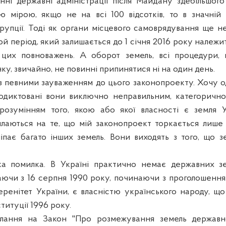
нні державні адміністрації після Майдану здебільшого
 мірою, якщо не на всі 100 відсотків, то в значній м
рупції. Тоді як органи місцевого самоврядування ще н
 той період, який залишається до 1 січня 2016 року належ
 цих повноважень. А оборот земель,
вс
і процедури,
у, звичайно, не повинні припинятися ні на один день.
з певними зауваженням до цього законопроекту. Хочу од
родиктовані вони виключно неправильним, категоричн
розумінням того, якою або якої власності є земля У
илаються на те, що мій законопроект
торкається
лише 
чіпає багато інших земель.
Вони
виходять з того, що зе
а помилка. В Україні практично
нема
є державних з
аючи з 16 серпня 1990 року, починаючи з проголошення
ренітет України, є власністю українського народу, що
титуції 1996 року.
илання на Закон "Про розмежування земель державно