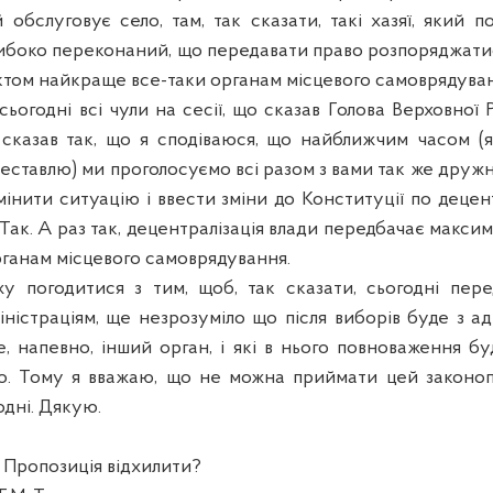
 обслуговує село, там, так сказати, такі хазяї, який п
глибоко переконаний, що передавати право розпоряджати
том найкраще все-таки органам місцевого самоврядуван
 сьогодні всі чули на сесії, що сказав Голова Верховно
 сказав так, що я сподіваюся, що найближчим часом (я
еставлю) ми проголосуємо всі разом з вами так же друж
мінити ситуацію і ввести зміни до Конституції по децент
 Так. А раз так, децентралізація влади передбачає макс
ганам місцевого самоврядування.
у погодитися з тим, щоб, так сказати, сьогодні пер
ністраціям, ще незрозуміло що після виборів буде з адм
, напевно, інший орган, і які в нього повноваження бу
о. Тому я вважаю, що не можна приймати цей законопр
одні. Дякую.
ропозиція відхилити?