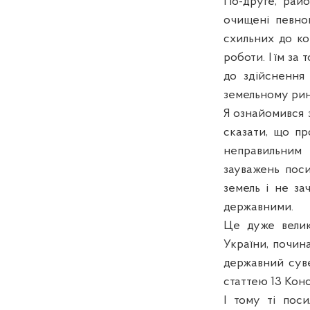
По-друге, райо
очищені певною
схильних до ко
роботи. І їм за
до здійснення
земельному ринк
Я ознайомився 
сказати, що п
неправильним 
зауважень пос
земель і не за
державними.
Це дуже велик
України, почин
державний суве
статтею 13 Конс
І тому ті пос