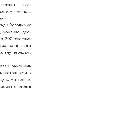
оважають і яких
ся землями поза
ня.
ї Ради Володимир
, можливо, десь
но, 300 голосами
ралізації влади.
имальну передачу
едати районним
іністраціями, я
дуть, ми теж не
оект сьогодні,