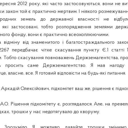
вересня 2012 року, які часто застосовуються, вони не в
ьки закон той є практично мертвим
.
І
н
іякого розмежування
ародних земель до державної власності не відбул
 які застосовані, тобто розпорядження землями держа
ного фонду,
вони
є практично всеохоплюючими.
а відміну від знаменитого і багатостраждального зако
267 передбачає чітке скасування пункту Є.1 статті 
.
Тобто скасування повноважень Держземагентства, пр
ть просить саме
Держземагентство. Я мав нагоду 
е, власне, все. Я готовий відповісти на будь-які питання.
кадій Олексійович, підкомітет ваш же, рішення є підко
 Рішення підкомітету є, розглядалося. Але, на превели
дках, трошки у нас недотягувало до кворуму.
Зрозуміло. Я, можливо, давайте трошки змінимо