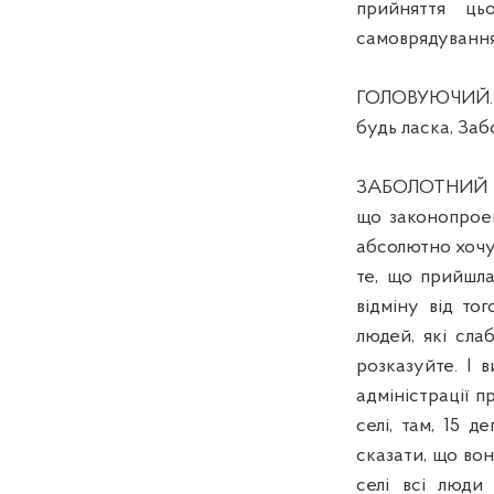
прийняття ць
самоврядування
ГОЛОВУЮЧИЙ.
будь ласка, Заб
ЗАБОЛОТНИЙ Г.М
що законопроек
абсолютно хочу
те, що прийшла
відміну від то
людей, які сла
розказуйте. І 
адміністрації 
селі, там, 15 д
сказати, що вон
селі всі люди