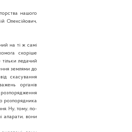
торства нашого
ій Олексійович,
й на ті ж самі
комога скоріше
 тільки ледачий
ження землями до
від скасування
ажень органів
 розпорядження
го розпорядника
я. Ну, тому, по-
і апарати, вони