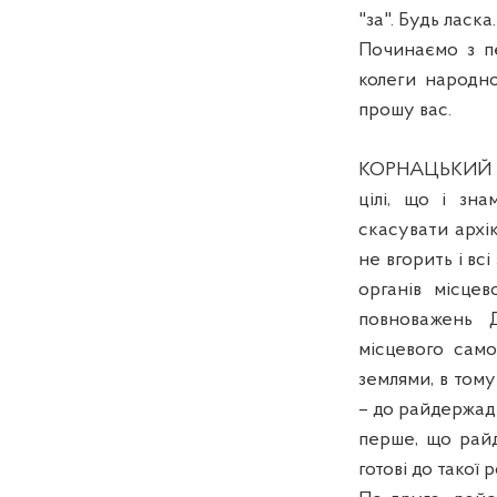
"за". Будь ласка.
Починаємо з п
колеги народно
прошу вас.
КОРНАЦЬКИЙ А.
цілі, що і зн
скасувати архі
не вгорить і вс
органів місце
повноважень 
місцевого сам
землями, в том
– до райдержадм
перше, що райд
готові до такої 