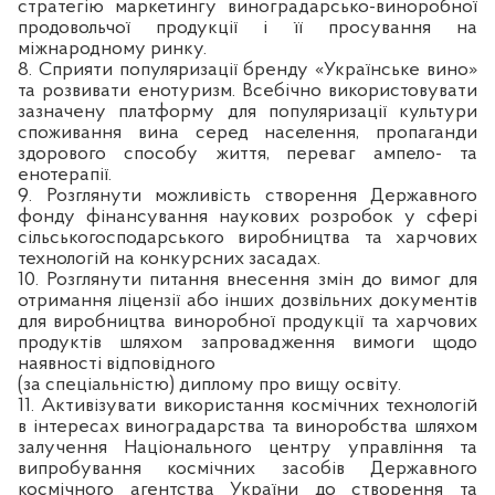
стратегію маркетингу виноградарсько-виноробної
продовольчої продукції і її просування на
міжнародному ринку.
8. Сприяти популяризації бренду «Українське вино»
та розвивати енотуризм. Всебічно використовувати
зазначену платформу для популяризації культури
споживання вина серед населення, пропаганди
здорового способу життя, переваг ампело- та
енотерапії.
9. Розглянути можливість створення Державного
фонду фінансування наукових розробок у сфері
сільськогосподарського виробництва та харчових
технологій на конкурсних засадах.
10. Розглянути питання внесення змін до вимог для
отримання ліцензії або інших дозвільних документів
для виробництва виноробної продукції та харчових
продуктів шляхом запровадження вимоги щодо
наявності відповідного
(за спеціальністю) диплому про вищу освіту.
11. Активізувати використання космічних технологій
в інтересах виноградарства та виноробства шляхом
залучення Національного центру управління та
випробування космічних засобів Державного
космічного агентства України до створення та