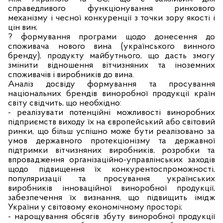
справедливого функціонування ринкового
механізму і чесної конкуренції з точки зору якості і
цін вин;
? формування програми щодо донесення до
споживача нового вина (українського винного
бренду), продукту майбутнього, що дасть змогу
змінити відношення вітчизняних та іноземних
споживачів і виробників до вина.
Аналіз досвіду формування та просування
національних брендів виноробної продукції країн
світу свідчить, що
необхідно:
- реалізувати потенційні можливості виноробних
підприємств виходу їх на європейський або світовий
ринки, що більш успішно може бути реалізовано за
умов державного протекціонізму та державної
підтримки вітчизняних виробників, розробки та
впровадження організаційно-управлінських заходів
щодо підвищення їх конкурентоспроможності,
популяризації та просування українських
виробників інноваційної виноробної продукції,
забезпечення їх визнання, що підвищить імідж
України у світовому економічному просторі;
- нарощування обсягів збуту виноробної продукції