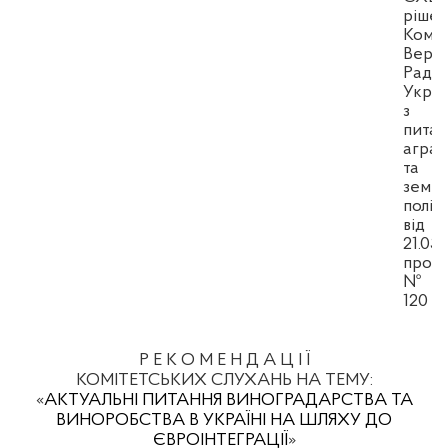
ріше
Коміт
Верхо
Ради
Украї
з
питан
аграр
та
земел
політ
від
21
.0
3
.
прото
№
120
Р Е К О М Е Н Д А Ц І Ї
КОМІТЕТСЬКИХ СЛУХАНЬ НА ТЕМУ:
«
АКТУАЛЬНІ ПИТАННЯ ВИНОГРАДАРСТВА ТА
ВИНОРОБСТВА В УКРАЇНІ НА ШЛЯХУ ДО
ЄВРОІНТЕГРАЦІЇ
»