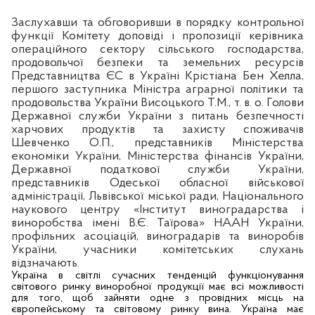
Заслухавши та обговоривши в порядку контрольної
функції Комітету доповіді і пропозиції керівника
операційного сектору сільського господарства,
продовольчої безпеки та земельних ресурсів
Представництва ЄС в Україні Крістіана Бен Хелла,
першого
заступника
Міністра аграрної політики та
продовольства України Висоцького Т.М.
,
т. в. о. Голови
Державної служби України з питань безпечності
харчових продуктів та захисту споживачів
Шевченко О.П.
, представників Міністерства
економіки України, Міністерства фінансів України,
Державної податкової служби України,
представників Одеської обласної військової
адміністрації, Львівської міської ради,
Національного
наукового центру «Інститут виноградарства і
виноробства імені В.Є. Таїрова» НААН України
,
профільних асоціацій, виноградарів та виноробів
України, учасники комітетських слухань
відзначають.
Україна в світлі сучасних тенденцій функціонування
світового ринку виноробної продукції має всі можливості
для того, щоб зайняти одне з провідних місць на
європейському та світовому ринку вина. Україна має