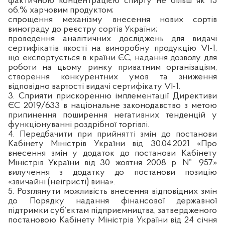
фактичною концентрацією спирту не більш як 15
об.% харчовим продуктом;
спрощення механізму внесення нових сортів
винограду до реєстру сортів України;
проведення аналітичних досліджень для видачі
сертифікатів якості на виноробну продукцію VI-1,
що експортується в країни ЄС, надання дозволу для
роботи на цьому ринку приватним організаціям,
створення конкурентних умов та зниження
відповідно вартості видачі сертифікату VI-1.
3. Сприяти прискоренню імплементації Директиви
ЄС 2019/633 в національне законодавство з метою
припинення поширення негативних тенденцій у
функціонуванні роздрібної торгівлі.
4. Передбачити при прийнятті змін до постанови
Кабінету Міністрів України від 30.04.2021 «Про
внесення змін у додаток до постанови Кабінету
Міністрів України від 30 жовтня 2008 р. № 957»
вилучення з додатку до постанови позицію
«звичайні (неігристі) вина».
5. Розглянути можливість внесення відповідних змін
до Порядку надання фінансової державної
підтримки суб’єктам підприємництва, затвердженого
постановою Кабінету Міністрів України від 24 січня