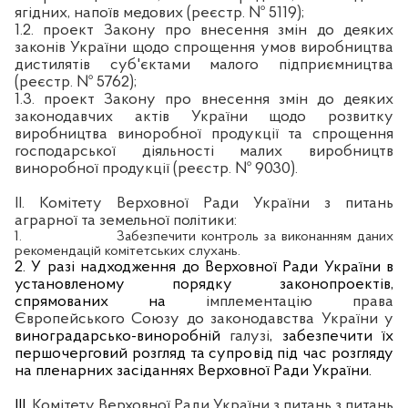
ягідних, напоїв медових (реєстр. № 5119);
1.2. проект Закону про внесення змін до деяких
законів України щодо спрощення умов виробництва
дистилятів суб'єктами малого підприємництва
(реєстр. № 5762);
1.3. проект Закону про внесення змін до деяких
законодавчих актів України щодо розвитку
виробництва виноробної продукції та спрощення
господарської діяльності малих виробництв
виноробної продукції (реєстр. № 9030).
ІІ. Комітету Верховної Ради України з питань
аграрної та земельної політики:
1.
Забезпечити контроль за виконанням даних
рекомендацій комітетських слухань.
2. У разі надходження до Верховної Ради України в
установленому порядку законопроектів,
спрямованих на
імплементацію права
Європейського Союзу до законодавства України у
виноградарсько-виноробній
галузі
, забезпечити їх
першочерговий розгляд та супровід під час розгляду
на пленарних засіданнях Верховної Ради України.
ІІІ.
Комітету Верховної Ради України з питань з питань