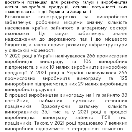
достатній потенціал для розвитку галузі і виробництва
якісної виноробної продукції, основні потужності яких
знаходяться на Півдні України та Закарпатті.
Вітчизняне виноградарство та виноробство
забезпечує робочими місцями значну кількість
населення країни, зайнятого в аграрному секторі
економіки. Ця галузь забезпечує значні
надходження до державного, так і до місцевого
бюджетів, а також сприяє розвитку інфраструктури
у сільській місцевості.
У 2020 році в Україні налічувалося 266 промислових
виробництв винограду та 106 виноробних
підприємств, з них 10 малих виробництв виноробної
продукції. У 2021 році в Україні налічувалося 266
промислових виробництв винограду та 125
виноробних підприємств, з них 29 малих виробництв
виноробної продукції.
В процесі виробництва винограду на 1 га зайнято 33
постійних, найманих суміжних сезонних
працівників. Враховуючи загальну кількість
виноградників 35,1 тис. га у 2021 році в процесі
виробництва винограду зайнято 1158 тис.
працівників. Також, у 2021 році працювало 7 великих
виноробних підприємств з середньою кількістю -