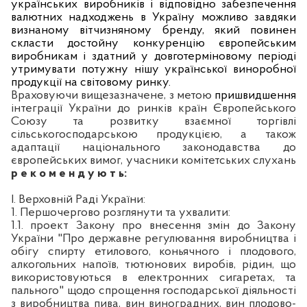
українських виробників і відповідно забезпечення
валютних надходжень в Україну можливо завдяки
визнаному вітчизняному бренду, який повинен
скласти достойну конкуренцію європейським
виробникам і здатний у довготерміновому періоді
утримувати потужну нішу української виноробної
продукції на світовому ринку.
Враховуючи вищезазначене,
з метою
пришвидшення
інтеграції України до ринків країн Європейського
Союзу та розвитку взаємної торгівлі
сільськогосподарською продукцією, а також
адаптації національного законодавства до
європейських вимог
,
учасники комітетських слухань
р е к о м е н д у ю т ь:
І. Верховній Раді України:
1. Першочергово розглянути та ухвалити:
1.1. проект Закону про внесення змін до Закону
України "Про державне регулювання виробництва і
обігу спирту етилового, коньячного і плодового,
алкогольних напоїв, тютюнових виробів, рідин, що
використовуються в електронних сигаретах, та
пального" щодо спрощення господарської діяльності
з виробництва пива, вин виноградних, вин плодово-