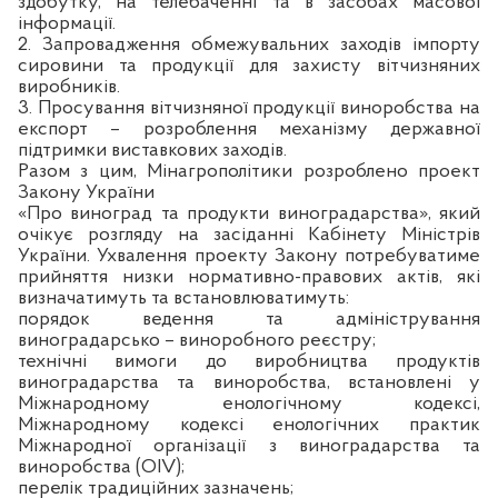
здобутку, на телебаченні та в засобах масової
інформації.
2. Запровадження обмежувальних заходів імпорту
сировини та продукції для захисту вітчизняних
виробників.
3. Просування вітчизняної продукції виноробства на
експорт – розроблення механізму державної
підтримки виставкових заходів.
Разом з цим, Мінагрополітики розроблено проект
Закону України
«Про виноград та продукти виноградарства», який
очікує розгляду на засіданні Кабінету Міністрів
України. Ухвалення проекту Закону потребуватиме
прийняття низки нормативно-правових актів, які
визначатимуть та встановлюватимуть:
порядок ведення та адміністрування
виноградарсько – виноробного реєстру;
технічні вимоги до виробництва продуктів
виноградарства та виноробства, встановлені у
Міжнародному енологічному кодексі,
Міжнародному кодексі енологічних практик
Міжнародної організації з виноградарства та
виноробства (OIV);
перелік традиційних зазначень;