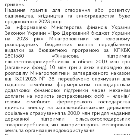
гривень.
Надання грантів для створення або розвитку
садівництва, ягідництва та виноградарства буде
продовжено в 2023 році.
За інформацією Міністерства фінансів України
Законом України «Про Державний бюджет України
на 2023 рік» Мінагрополітики як головному
розпоряднику бюджетних коштів передбачено
видатки за бюджетною програмою за КПКВК
2801580 «Фінансова підтримка
сільгосптоваровиробників» в обсязі 201,0 млн грн
(загальний фонд), 1,0 млн грн з яких відповідно до
розподілу Мінагрополітики, затвердженого наказом
від 13.01.2023 № 38, передбачено спрямувати для
надання сімейним фермерським господарствам
додаткової фінансової підтримки через механізм
доплати на користь застрахованих осіб – членів/
голови сімейного фермерського господарства
єдиного внеску на загальнообов’язкове державне
соціальне страхування та 200,0 млн грн для надання
державної підтримки сільськогосподарських
товаровиробників, які використовують меліоровані
землі, та організацій водокористувачів.