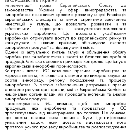
законодавства України
Імплементації права Європейського Союзу
до
законодавства України у сфері виноградарства та
виноробства є важливим кроком в розвитку галузі. Реалізація
європейських стандартів та вимог сприятиме залученню
інвестицій у галузь, що дозволить розвивати її та
забезпечити підвищення конкурентоспроможності
українських виробників. Це дозволить українським
виробникам отримувати доступ до європейського ринку та
конкурувати з іншими країнами, збільшуючи експорт
виноробної продукції та підвищуючи її якість.
Одним із актуальних питань галузі є збільшення обсягу
виробництва та забезпечення якості та безпеки виноробної
продукції. Є кілька основних прикладів контролю, що існує в
європейській виноробній промисловості.
Контроль якості: ЄС встановив правила виробництва та
маркування вина, які включають вимоги до використовуваних
сортів винограду, регіону походження та процесу
виноробства. З метою забезпечення дотримання правил
створено регуляторні органи, такі як Європейська Комісія та
національні органи влади, які проводять інспекції та аналізи
виноробної продукції.
Простежуваність: ЄС вимагає, щоб вся виноробна
продукція, яка вироблена та продається у ЄС
простежувалась від виноградника до торгівлі. Це означає,
що кожна пляшка вина повинна бути ідентифікована
унікальним кодом, який дозволяє відстежувати його
протягом усього процесу виробництва та розповсюдження