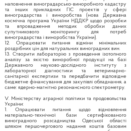
наповнення виноградарсько-виноробного кадастру
та інших прикладних ГІС проектів у сфері
виноградарства і виноробства (нова Державна
космічна програма України НДДКР щодо розробки
та впровадження методик обробки даних
супутникового моніторингу для потреб
виноградарства і виноробства України).
12. Опрацювати питання відміни мінімальних
роздрібних цін для натуральних виноградних вин.
13.
Створити лабораторію з проведення ізотопного
аналізу за якістю виноробної продукції на базі
Державного науково-дослідного інституту з
лабораторної діагностики та ветеринарно-
санітарної експертизи та передбачити відповідне
бюджетне фінансування для закупівлі обладнання, а
саме: ядерно-магнітно резонансного спектрометру.
V
. Міністерству аграрної політики та продовольства
України:
1. Опрацювати питання щодо відновлення
матеріально-технічної бази сертифікованого
виноградного розсадництва Одеської області
шляхом першочергового надання коштів базовим