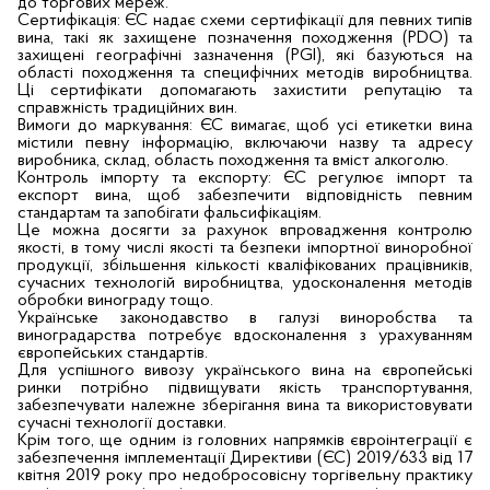
до торгових мереж.
Сертифікація: ЄС надає схеми сертифікації для певних типів
вина, такі як захищене позначення походження (PDO) та
захищені географічні зазначення (PGI), які базуються на
області походження та специфічних методів виробництва.
Ці сертифікати допомагають захистити репутацію та
справжність традиційних вин.
Вимоги до маркування: ЄС вимагає, щоб усі етикетки вина
містили певну інформацію, включаючи назву та адресу
виробника, склад, область походження та вміст алкоголю.
Контроль імпорту та експорту: ЄС регулює імпорт та
експорт вина, щоб забезпечити відповідність певним
стандартам та запобігати фальсифікаціям.
Це можна досягти за рахунок впровадження контролю
якості, в тому числі якості та безпеки імпортної виноробної
продукції, збільшення кількості кваліфікованих працівників,
сучасних технологій виробництва, удосконалення методів
обробки винограду тощо.
Українське законодавство в галузі виноробства та
виноградарства потребує вдосконалення з урахуванням
європейських стандартів.
Для успішного вивозу українського вина на європейські
ринки потрібно підвищувати якість транспортування,
забезпечувати належне зберігання вина та використовувати
сучасні технології доставки.
Крім того, ще одним із головних напрямків євроінтеграції є
забезпечення імплементації Директиви (ЄС) 2019/633 від 17
квітня 2019 року про недобросовісну торгівельну практику