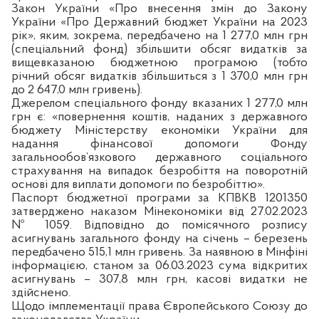
Закон України «Про внесення змін до Закону
України «Про Державний бюджет України на 2023
рік», яким, зокрема, передбачено на 1 277,0 млн грн
(спеціальний фонд) збільшити обсяг видатків за
вищевказаною бюджетною програмою (тобто
річний обсяг видатків збільшиться з 1 370,0 млн грн
до 2 647,0 млн гривень).
Джерелом спеціального фонду вказаних 1 277,0 млн
грн є: «повернення коштів, наданих з державного
бюджету Міністерству економіки України для
надання фінансової допомоги Фонду
загальнообов’язкового державного соціального
страхування на випадок безробіття на поворотній
основі для виплати допомоги по безробіттю».
Паспорт бюджетної програми за КПВКВ 1201350
затверджено наказом Мінекономіки від 27.02.2023
№ 1059. Відповідно до помісячного розпису
асигнувань загального фонду на січень – березень
передбачено 515,1 млн гривень. За наявною в Мінфіні
інформацією, станом за 06.03.2023 сума відкритих
асигнувань – 307,8 млн грн, касові видатки не
здійснено.
Щодо імплементації права Європейського Союзу до