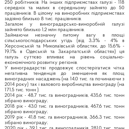
250 робітників. На інших підприємствах галузі - 118
середніх та малих в середньому зайнято до 50
працівників. В цілому на виноробних підприємствах
задіяно близько 8 тис. працівників.
Загалом у виноградарсько-виноробній галузі
зайнято близько 1,2 млн працівників.
Займаючи незначну питому вагу в площі
сільськогосподарських угідь (від 3,3% - 4% в
Херсонській та Миколаївській областях, до 15,6% -
19,1% в Одеській та Закарпатській областях) ця
галузь суттєво впливає на рівень соціально-
економічного розвитку регіонів.
У виноградарстві продовжує спостерігатися чітка
негативна тенденція до зменшення як площ
виноградних насаджень (на 14,0 тис. га починаючи з
2014 року) так і валового виробництва винограду (на
171,5 тис. тонн ).
2014 рік - 48,7 тис. га виноградників, 435,6 тис. тонн
зібрано винограду;
2018 рік - 43,0 тис. га виноградників, 467,6 тис. тонн
зібрано винограду;
2019 рік - 41,8 тис. га виноградників, 366,3 тис. тонн
зібрано винограду;
2020 рік - 39,1 тис. га виноградників, 281,0 тис. тонн