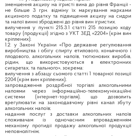
зменшення акцизу на ігристі вина до рівня Франції -
не більше 3 грн. відміну їх маркування марками
акцизного податку та підвищення акцизу на сидри
та напої винні зброджені до рівня вин ігристих.
вилучення у пункті 215.3.1 статті 215 позицію коду
товару (продукції) згідно з УКТ ЗЕД «2204» (крім вин
кріплених);
1.2. у Законі України «Про державне регулювання
виробництва і обігу спирту етилового, коньячного і
плодового, алкогольних напоїв, тютюнових виробів,
рідин, що використовуються в електронних
сигаретах, та пального», зокрема:
вилучення з абзацу сьомого статті 1 товарної позиції
2204 (крім вин кріплених);
запровадження роздрібної торгівлі алкогольними
напоями через інформаційно-телекомунікаційні
системи (інтернет-торгівля), що дозволить
врегулювати на законодавчому рівні канал збуту
алкогольних напоїв;
надання послуг з доставки алкогольних напоїв
споживачам із одночасним впровадженням
механізму протидії продажу алкогольної продукції
неповнолітнім;