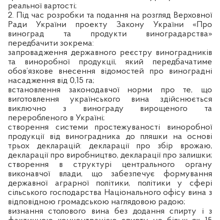
реальної вартості;
2. Під час розробки та подання на розгляд Верховної
Ради України проекту Закону України «Про
виноград та продукти виноградарства»
передбачити зокрема:
запровадження державного реєстру виноградників
та виноробної продукції, який передбачатиме
обов’язкове внесення відомостей про виноградні
насадження від 0,15 га;
встановлення законодавчої норми про те, що
виготовлення українського вина здійснюється
виключно з винограду вирощеного та
переробленого в Україні;
створення системи простежуваності виноробної
продукції від виноградника до пляшки на основі
трьох декларацій: декларації про збір врожаю,
декларації про виробництво, декларації про залишки;
створення в структурі центрального органу
виконавчої влади, що забезпечує формування
державної аграрної політики, політики у сфері
сільського господарства Національного офісу вина з
відповідною громадською наглядовою радою;
визнання столового вина без додання спирту і з