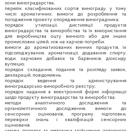
зони виноградарства;
перелік класифікованих сортів винограду, у тому
числі ароматичних; вимоги до розроблення та
погодження проекту опорядження виноградника;
порядок утилізації, дистиляції продуктів
виноградарства та виноробства та їх використання
для виробництва оцту винного або для інших
промислових цілей, ніж на харчові потреби;
вимоги до ароматизованих винних продуктів, їх
підсолоджування, ароматизації, додавання спирту,
води, харчових добавок та барвників, діоксиду
вуглецю;
порядок складання, подання та розгляду заявок,
декларацій, повідомлень;
порядок ведення та адміністрування
виноградарсько-виноробного реєстру;
порядок надання в електронній формі інформації
щодо продукту виноградарства та виноробства;
методи аналітичного дослідження та
органолептичного дослідження, вимоги до
сенсорних оцінювачів, програму підготовки,
перевірки знань і кваліфікацій сенсорних
оцінювачів;
умови, порядок та методики здійснення ізотопного