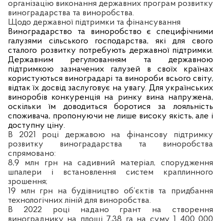
організацію виконання державних програм розвитку
виноградарства та виноробства.
Щодо державної підтримки та фінансування
Виноградарство та виноробство є специфічними
галузями сільського господарства, які для свого
сталого розвитку потребують державної підтримки.
Державним регулюванням та державною
підтримкою зазначених галузей в своїх країнах
користуються виноградарі та винороби всього світу,
відтак їх досвід заслуговує на увагу. Для українських
виноробів конкуренція на ринку вина напружена,
оскільки їм доводиться боротися за лояльність
споживача, пропонуючи не лише високу якість, але і
доступну ціну
.
В 2021 році державою на фінансову підтримку
розвитку виноградарства та виноробства
спрямовано:
8,9 млн грн на садивний матеріал, спорудження
шпалери і встановлення систем краплинного
зрошення;
19 млн грн на будівництво об’єктів та придбання
технологічних ліній для виноробства.
В 2022 році надано грант на створення
винограднику на площі 7,38 га на суму 1 400 000