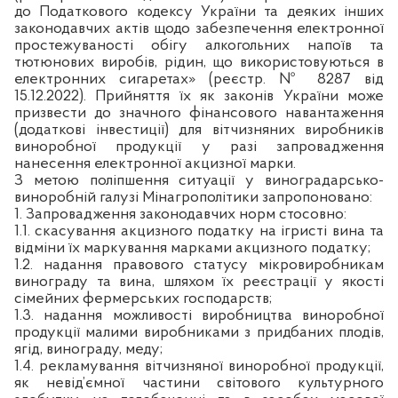
до Податкового кодексу України та деяких інших
законодавчих актів щодо забезпечення електронної
простежуваності обігу алкогольних напоїв та
тютюнових виробів, рідин, що використовуються в
електронних сигаретах» (реєстр. № 8287 від
15.12.2022). Прийняття їх як законів України може
призвести до значного фінансового навантаження
(додаткові інвестиції) для вітчизняних виробників
виноробної продукції у разі запровадження
нанесення електронної акцизної марки.
З метою поліпшення ситуації у виноградарсько-
виноробній галузі Мінагрополітики запропоновано:
1. Запровадження законодавчих норм стосовно:
1.1. скасування акцизного податку на ігристі вина та
відміни їх маркування марками акцизного податку;
1.2. надання правового статусу мікровиробникам
винограду та вина, шляхом їх реєстрації у якості
сімейних фермерських господарств;
1.3. надання можливості виробництва виноробної
продукції малими виробниками з придбаних плодів,
ягід, винограду, меду;
1.4. рекламування вітчизняної виноробної продукції,
як невід’ємної частини світового культурного