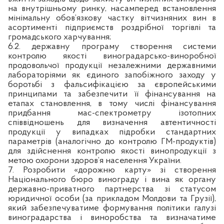
на внутрішньому ринку, насамперед встановлення
мінімальну обов’язкову частку вітчизняних вин в
асортименті підприємств роздрібної торгівлі та
громадського харчування;
6.2. державну програму створення системи
контролю якості виноградарсько-виноробної
продовольчої продукції незалежними державними
лабораторіями як єдиного запобіжного заходу у
боротьбі з фальсифікацією за європейськими
принципами та забезпечити її фінансування на
етапах становлення, в тому числі фінансування
придбання мас-спектрометру ізотопних
співвідношень для визначення автентичності
продукції у випадках підробки стандартних
параметрів (аналогічно до контролю ГМ-продуктів)
для здійснення контролю якості винопродукції з
метою охорони здоров’я населення України.
7. Розробити «дорожню карту» зі створення
Національного бюро винограду і вина як органу
державно-приватного партнерства зі статусом
юридичної особи (за прикладом Молдови та Грузії),
який забезпечуватиме формування політики галузі
виноградарства і виноробства та визначатиме