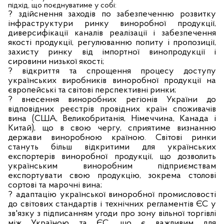
підхід, що поєднуватиме у собі:
? здійснення заходів по забезпеченню розвитку
інфраструктури ринку виноробної продукції,
диверсифікації каналів реалізації і забезпечення
якості продукції, регулюванню попиту і пропозиції,
захисту ринку від імпортної винопродукції і
сировини низької якості;
? відкриття та спрощення процесу доступу
українських виробників виноробної продукції на
європейські та світові перспективні ринки;
? внесення виноробних регіонів України до
відповідних реєстрів провідних країн споживачів
вина (США, Великобританія, Німеччина, Канада і
Китай), що в свою чергу, сприятиме визнанню
держави виноробною країною. Світові ринки
стануть більш відкритими для українських
експортерів виноробної продукції, що дозволить
українським виноробним підприємствам
експортувати свою продукцію, зокрема столові
сортові та марочні вина;
? адаптацію української виноробної промисловості
до світових стандартів і технічних регламентів ЄС у
зв'язку з підписанням угоди про зону вільної торгівлі
між Україною та ЄС, що є важливим для