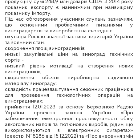
продукції у сумі 248,9 млн доларів США. З 2014 року
показник експорту є найнижчим при найвищому
показнику імпорту.
Під час обговорення учасники слухань зазначили,
що основними проблемними питаннями у
виноградарстві та виноробстві на сьогодні є:
окупація Росією значної частини територій України
та воєнний стан;
скорочення площ виноградників;
низькі закупівельні ціни на виноград технічних
сортів; -
низький рівень мотивації на створення нових
виноградників;
скорочення обсягів виробництва садивного
матеріалу винограду;
складність працевлаштування сезонних працівників
для проведення технологічних операцій на
виноградниках;
прийняття 12.01.2023 за основу Верховною Радою
України проектів законів України «Про
забезпечення електронної простежуваності обігу
алкогольних напоїв та тютюнових виробів, рідин, що
використовуються в електронних сигаретах»
(реєстр. № 8286 від 15.12.2022) та «Про внесення змін