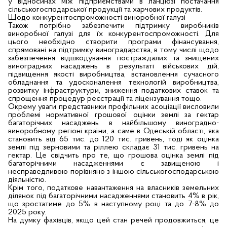
у відносинах між підприємствами в ланцюзі постачання
сільськогосподарської продукції та харчових продуктів.
Щодо конкурентоспроможності виноробної галузі
Також потрібно забезпечити підтримку виробників
виноробної галузі для їх конкурентоспроможності. Для
цього необхідно створити програми фінансування,
спрямовані на підтримку виноградарства, в тому числі щодо
забезпечення відшкодування постраждалих та знищених
виноградних насаджень в результаті військових дій,
підвищення якості виробництва, встановлення сучасного
обладнання та удосконалення технологій виробництва,
розвитку інфраструктури, зниження податкових ставок та
спрощення процедур реєстрації та ліцензування тощо.
Окрему уваги представники профільних асоціації висловили
проблемі нормативної грошової оцінки землі за гектар
багаторічних насаджень в найбільшому виноградно-
виноробному регіоні країни, а саме в Одеській області, яка
становить від 65 тис. до 120 тис. гривень, тоді як оцінка
землі під зерновими та ріллею складає 31 тис. гривень на
гектар. Це свідчить про те, що грошова оцінка землі під
багаторічними насадженнями є завищеною і
несправедливою порівняно з іншою сільськогосподарською
діяльністю.
Крім того, податкове навантаження на власників земельних
ділянок під багаторічними насадженнями становить 4% в рік,
що зростатиме до 5% в наступному році та до 7-8% до
2025 року.
На думку фахівців, якщо цей стан речей продовжиться, це