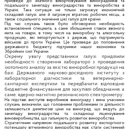
призведе до значного викорчовування виноградників та
подальшого занепаду виноградарства та виноробства в
Україні. Така ситуація не тільки загрожує економічній
складовій галузі, але й загрожує втратою робочих місць, а
також соціального значення цієї галузі для країни.
Під час слухань також було обговорено необхідність
встановлення спецмита, а саме збільшення ставок ввізного
мита на товари, в тому числі на виноробну та алкогольну
продукцію, які імпортуються з держав, що підтримують
військові дії проти України. Це призведе до поповнення
державного бюджету, підтримки нашої економіки та
Збройних сил України.
Окрему увагу представники галузі приділили
необхідності створення лабораторії з проведення
ізотопного аналізу за якістю виноробної продукції на
базі Державного науково-дослідного інституту з
лабораторної діагностики та ветеринарно-
санітарної експертизи та передбачити відповідне
бюджетне фінансування для закупівлі обладнання, а
саме: ядерно-магнітно резонансного спектрометру.
На підставі виступів виробників винограду і вина учасники
слухань визначили, що головними проблемами їх діяльності
залишаються демпінгові ціни на виноград, що ведуть до
занепаду виноградарства та складнощі ліцензування
виновиробництва, що гальмують розвиток виноробства.
Стратегічним напрямом подальшого розвитку експортного
потенціалу вітчизняного виноробства має стати системний