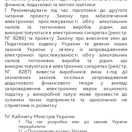
фінансів, податкової та митної політики:
1. Рекомендувати під час підготовки до другого
читання проекту Закону про забезпечення
електронної простежуваності обігу алкогольних
напоїв та тютюнових виробів, рідин, що
використовуються в електронних сигаретах (реєстр.
№ 8286) та проекту Закону про внесення змін до
Податкового кодексу України та деяких інших
законів України у зв’язку із запровадженням
електронної простежуваності обігу алкогольних
напоїв, тютюнових виробів та рідин, що
використовуються в електронних сигаретах (реєстр.
№
8287) вивести виробників вина з-під дії
зазначених законів, оскільки запровадження
додаткового фінансового тягаря у вигляді
запровадження електронних марок акцизного
податку у виноробній галузі може призвести до
зупинки таких підприємств та однозначно не
сприятиме їх розвитку.
І
V
. Кабінету Міністрів України:
1. Під час розробки змін до законів України
передбачити:
1.1.
у Податковому кодексі України: