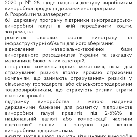
2020 р. № 28, щодо надання доступу виробникам
виноробної продукції до зазначеної програми.
6. Розробити та затвердити:
6.1. державну програму підтримки виноградарсько-
виноробної галузі, в якій передбачити кошти,
зокрема, на:
розвиток столових сортів винограду та
інфраструктурні об’єкти для його зберігання;
відновлення матеріально-технічної бази
виноградного розсадництва України та закладку
маточників біологічних категорій;
створення компенсаторних механізмів, пільг для
страхування ризиків втрати врожаю страховим
компаніям, що займають страхуванням ризиків у
сільському господарстві або сільськогосподарським
товаровиробникам, що страхують ризики втрати
власних врожаїв;
підтримку виноробства з метою надання
державними банками для розвитку підприємств
виноробної галузі кредитів під 2-5%% в
національній валюті або компенсації частини
відсоткової ставки за рахунок цих коштів
виноробним підприємствам;
вжиття заходів щодо захисту вітчизняних виноробів