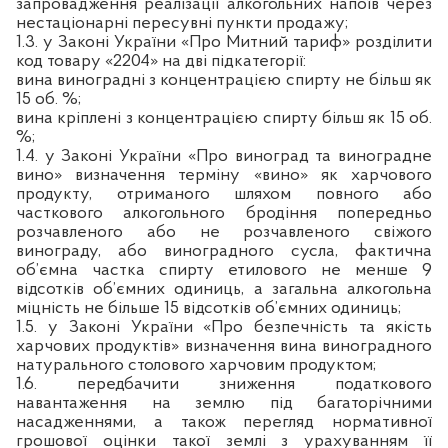
запровадження реалізації алкогольних напоїв через
нестаціонарні пересувні пункти продажу;
1.3. у Законі України «Про Митний тариф» розділити
код товару «2204» на дві підкатегорії:
вина виноградні з концентрацiєю спирту не бiльш як
15 об. %;
вина кріплені з концентрацiєю спирту бiльш як 15 об.
%;
1.4. у Законі України «Про виноград та виноградне
вино» визначення терміну «вино» як харчового
продукту, отриманого шляхом повного або
часткового алкогольного бродіння попередньо
розчавленого або не розчавленого свіжого
винограду, або виноградного сусла, фактична
об’ємна частка спирту етилового не менше 9
відсотків об’ємних одиниць, а загальна алкогольна
міцність не більше 15 відсотків об’ємних одиниць;
1.5. у Законі України «Про безпечність та якість
харчових продуктів» визначення вина виноградного
натурального столового харчовим продуктом;
1.6. передбачити зниження податкового
навантаження на землю під багаторічними
насадженнями, а також перегляд нормативної
грошової оцінки такої землі з урахуванням її