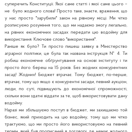
суперечить Конституції. Якої саме статті і якої саме цього –
не
було жодного слова! Просто таке, знаєте, враження, що
у нас просто "зарубили" закон на рівному місці. Ми чітко
розписуємо розуміння того, що ми надаємо змогу легально,
на рівних економічних засадах передати ц
ю
водойм
у
для
використання. Ключове слово "використання".
Раніше як було? Ти просто пишеш заявку в Міністерство
аграрної політики, це була так названа інструкція № 4. Ти
робиш економічне обґрунтування на основі інституту і ти
просто його береш на 15 років. Без жодних конкурентних
засад! Жодних! Бюджет втрачає. Тому бюджет, по-перше,
втрачає, тому що якщо є конкурентні засади, певний аукціон,
люди, по суті, підвищують до економічної спроможності,
скільки вони здатні віддати за те, щоб використовувати дан
у
водойм
у
.
Наразі ми збільшуємо поступ в бюджет, ми захищаємо той
бізнес, який приходить на ц
ю
водойм
у
, тому що ми чітко
трактуємо, що ми просто його використовуємо на певний
термін, який був прописаний в договорі, де немає жодного