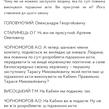
Чому ми не можемо заслухати
людину, яка по суті повинна
виконувати підзаконні акти. Він присутній чи ні? Його
ставлення до цього закону.
ГОЛОВУЮЧИЙ. Олександре Георгійовичу.
СТАРИНЕЦЬ О.Г. Ні, він не присутній, Артеме
Олеговичу.
ЧОРНОМОРОВ А.О. А тепер, шановні члени
комітету, подивіться, як виглядає ця зневага. Людина,
яка повинна по суті розробляти підзаконні акти,
передавати їх на вище керівництво політичне, а саме
безпосередньо своєму керівнику – першому
заступнику Тарасу Миколайовичу, який потім має ці
підзаконні акти виконувати на Кабмін. Правильно,
Тарасе Миколайовичу?
ВИСОЦЬКИЙ Т.М. На Кабмін ми подаємо, так.
ЧОРНОМОРОВ А.О. На Кабмін ви ж подаєте. Ну не
ви ж їх розробляєте, ці підзаконні акти.