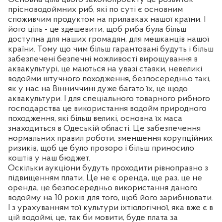
прісноводоймних риб, які по суті є основним
споживчим продуктом на прилавках нашої країни. І
його ціль - це здешевити, щоб риба була більш
доступна для наших громадян, для мешканців нашої
країни. Тому що чим більш гарантовані будуть і більш
забезпечені безпечні можливості вирощування в
аквакультурі, це маються на увазі ставки, невеликі
водойми штучного походження, безпосередньо такі,
як у нас на Вінниччині дуже багато їх, це щодо
аквакультури. І для спеціального товарного рибного
господарства це використання водойм природного
походження, які більш великі, основна їх маса
знаходиться в Одеській області. Це забезпечення
нормальних правил роботи, зменшення корупційних
ризиків, щоб це було прозоро і більш приносило
коштів у наш бюджет.
Оскільки аукціони будуть проходити рівноправно з
підвищенням плати. Це не є оренда, ще раз, це не
оренда, це безпосередньо використання даного
водойму на 10 років для того, щоб його зарибнювати.
І з урахуванням тої культури іхтіологічної, яка вже є в
цій водоймі, це, так би мовити, буде плата за