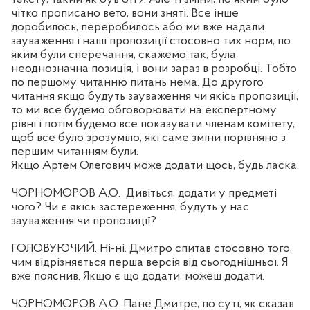
чітко прописано вето, вони зняті. Все інше
доробилось, переробилось або ми вже надали
зауваження і наші пропозиції стосовно тих норм, по
яким були сперечання, скажемо так, була
неоднозначна позиція, і вони зараз в розробці. Тобто
по першому читанню питань нема. До другого
читання якщо будуть зауваження чи якісь пропозиції,
то ми все будемо обговорювати на експертному
рівні і потім будемо все показувати членам комітету,
щоб все було зрозуміло, які саме зміни порівняно з
першим читанням були.
Якщо Артем Олегович може додати щось, будь ласка.
ЧОРНОМОРОВ А.О.
Дивіться, додати у предметі
чого? Чи є якісь застереження, будуть у нас
зауваження чи пропозиції?
ГОЛОВУЮЧИЙ. Ні-ні. Дмитро спитав стосовно того,
чим відрізняється перша версія від сьогоднішньої. Я
вже пояснив. Якщо є що додати, можеш додати.
ЧОРНОМОРОВ А.О. Пане Дмитре, по суті, як сказав