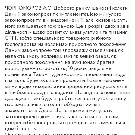
ЧОРНОМОРОВ А.О. Доброго ранку, шановні колеги.
Даний законопроект є імплементацією минулого
законопроекту, він видозмінений, але
основна суть
його залишається тою самою. Це в розрізі двох видів
діяльності - щодо розвитку аквакультури та питання
СТРГ, тобто спеціального товарного рибного
господарства на водоймах природного походження.
Даним законопроектом впроваджуються зміни, які
надають змогу водойми, такі як великі озера, які
природного походження, на аукціонах брати в
користування строком від 10 років, якщо я не
помиляюся. Також туди вносяться певні зміни щодо
плати, як буде
аукціон проходити. І саме головне -
зміни щодо використання природних ресурсів, які є
в цій безпосередньо водоймі. Це згідно іхтіологічних
досліджень, які будуть робитися інститутом, який у
нас вже залишився один, об'єднаний, він
знаходиться в Одесі. Це те, що ми в минулому
законопроекті домоглися, так сказати, відстояли
інтереси безпосередньо громадян, які займаються
цим бізнесом.
Основна ціль цього законопроекту це розвиток