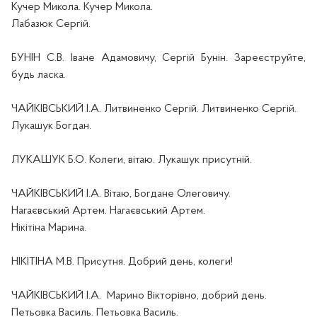
Кучер Микола. Кучер Микола.
Лабазюк Сергій.
БУНІН С.В. Іване Адамовичу, Сергій Бунін. Зареєструйте,
будь ласка.
ЧАЙКІВСЬКИЙ І.А. Литвиненко Сергій. Литвиненко Сергій.
Лукашук Богдан.
ЛУКАШУК Б.О. Колеги, вітаю. Лукашук присутній.
ЧАЙКІВСЬКИЙ І.А. Вітаю, Богдане Олеговичу.
Нагаєвський Артем. Нагаєвський Артем.
Нікітіна Марина.
НІКІТІНА М.В. Присутня. Добрий день, колеги!
ЧАЙКІВСЬКИЙ І.А.
Марино Вікторівно, добрий день.
Петьовка Василь. Петьовка Василь.