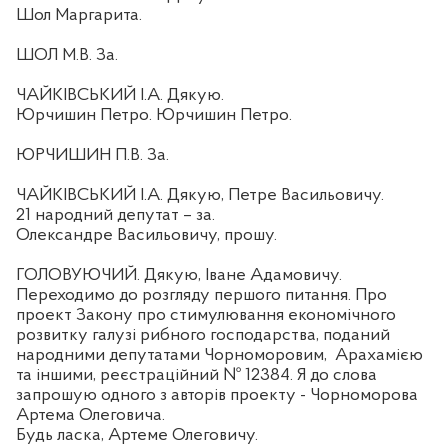
Шол Маргарита.
ШОЛ М.В. За.
ЧАЙКІВСЬКИЙ І.А. Дякую.
Юрчишин Петро. Юрчишин Петро.
ЮРЧИШИН П.В. За.
ЧАЙКІВСЬКИЙ І.А. Дякую, Петре Васильовичу.
21 народний депутат – за.
Олександре Васильовичу, прошу.
ГОЛОВУЮЧИЙ. Дякую, Іване Адамовичу.
Переходимо до розгляду першого питання. Про
проект Закону про стимулювання економічного
розвитку галузі рибного господарства, поданий
народними депутатами Чорноморовим,
Арахамією
та іншими, реєстраційний № 12384. Я до слова
запрошую одного з авторів проекту - Чорноморова
Артема Олеговича.
Будь ласка, Артеме Олеговичу.