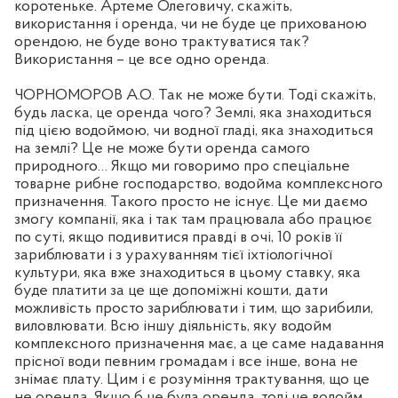
коротеньке. Артеме Олеговичу, скажіть,
використання і оренда, чи не буде це прихованою
орендою, не буде воно трактуватися так?
Використання – це все одно оренда.
ЧОРНОМОРОВ А.О. Так не може бути. Тоді скажіть,
будь ласка, це оренда чого? Землі, яка знаходиться
під цією водоймою, чи водної гладі, яка знаходиться
на землі? Це не може бути оренда самого
природного… Якщо ми говоримо про спеціальне
товарне рибне господарство, водойма комплексного
призначення. Такого просто не існує. Це ми даємо
змогу компанії, яка і так там працювала або працює
по суті, якщо подивитися правді в очі, 10 років її
зариблювати і з урахуванням тієї іхтіологічної
культури, яка вже знаходиться в цьому ставку, яка
буде платити за це ще допоміжні кошти, дати
можливість просто зариблювати і тим, що зарибили,
виловлювати. Всю іншу діяльність, яку водойм
комплексного призначення має, а це саме надавання
прісної води певним громадам і все інше, вона не
знімає плату. Цим і є розуміння трактування, що це
не оренда. Якщо б це була оренда, тоді це водойм,