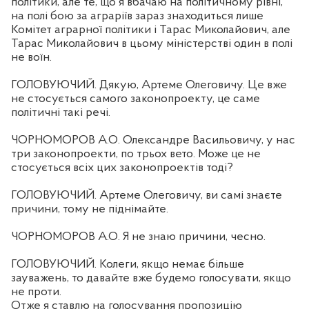
політики, але те, що я вбачаю на політичному рівні,
на полі бою за аграріїв зараз знаходиться лише
Комітет аграрної політики і Тарас Миколайович, але
Тарас Миколайович в цьому міністерстві один в полі
не воїн.
ГОЛОВУЮЧИЙ. Дякую, Артеме Олеговичу. Це вже
не стосується самого законопроекту, це саме
політичні такі речі.
ЧОРНОМОРОВ А.О. Олександре Васильовичу, у нас
три законопроекти, по трьох вето. Може це не
стосується всіх цих законопроектів тоді?
ГОЛОВУЮЧИЙ. Артеме Олеговичу, ви самі знаєте
причини, тому не піднімайте.
ЧОРНОМОРОВ А.О. Я не знаю причини, чесно.
ГОЛОВУЮЧИЙ. Колеги, якщо немає більше
зауважень, то давайте вже будемо голосувати, якщо
не проти.
Отже я ставлю на голосування пропозицію