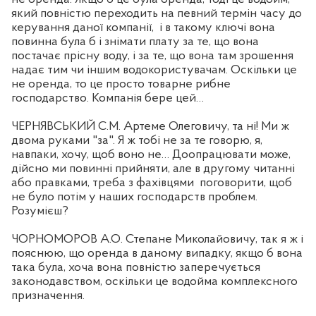
який повністю переходить на певний термін часу до
керування даної компанії,
і в такому ключі вона
повинна була б і знімати плату за те, що вона
постачає прісну воду, і за те, що вона там зрошення
надає тим чи іншим водокористувачам. Оскільки це
не оренда, то це просто товарне рибне
господарство. Компанія бере цей…
ЧЕРНЯВСЬКИЙ С.М. Артеме Олеговичу, та ні! Ми ж
двома руками "за". Я ж тобі не за те говорю, я,
навпаки, хочу, щоб воно не… Доопрацювати може,
дійсно ми повинні прийняти, але в другому читанні
або правками, треба з фахівцями
поговорити, щоб
не було потім у наших господарств проблем.
Розумієш?
ЧОРНОМОРОВ А.О. Степане Миколайовичу, так я ж і
пояснюю, що оренда в даному випадку, якщо б вона
така була, хоча вона повністю заперечується
законодавством, оскільки це водойма комплексного
призначення.