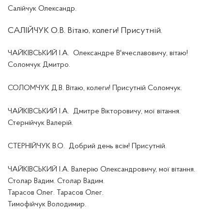
Салійчук Олександр.
САЛІЙЧУК О.В. Вітаю, колеги! Присутній.
ЧАЙКІВСЬКИЙ І.А.
Олександр
е
В'ячеславович
у
, вітаю!
Соломчук Дмитро.
СОЛОМЧУК Д.В. Вітаю, колеги! Присутній Соломчук.
ЧАЙКІВСЬКИЙ І.А.
Дмитр
е
Вікторович
у
, мої вітання.
Стернійчук Валерій.
СТЕРНІЙЧУК В.О.
Добрий день всім! Присутній.
ЧАЙКІВСЬКИЙ І.А. Валерію Олександровичу, мої вітання.
Столар Вадим. Столар Вадим.
Тарасов Олег. Тарасов Олег.
Тимофійчук Володимир.