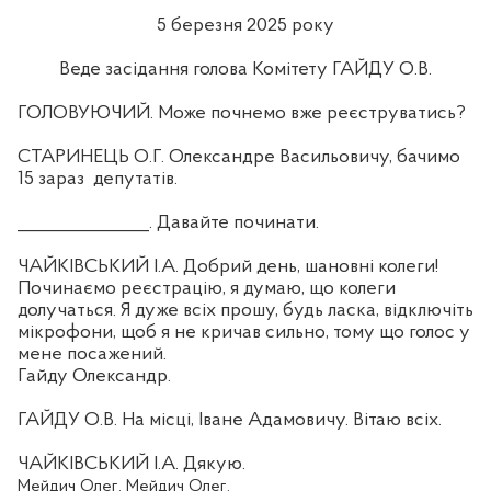
5 березня 2025 року
Веде засідання голова Комітету ГАЙДУ О.В.
ГОЛОВУЮЧИЙ. Може почнемо вже реєструватись?
СТАРИНЕЦЬ О.Г. Олександре Васильовичу, бачимо
15 зараз
депутатів.
_______________. Давайте починати.
ЧАЙКІВСЬКИЙ І.А. Добрий день, шановні колеги!
Починаємо реєстрацію, я думаю, що колеги
долучаться. Я дуже всіх прошу, будь ласка, відключіть
мікрофони, щоб я не кричав сильно, тому що голос у
мене посажений.
Гайду Олександр.
ГАЙДУ О.В. На місці, Іване Адамовичу. Вітаю всіх.
ЧАЙКІВСЬКИЙ І.А. Дякую.
Мейдич Олег. Мейдич Олег.