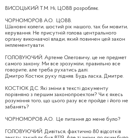
ВИСОЦЬКИЙ Т.М. Ні, ЦОВВ розробляє.
ЧОРНОМОРОВ А.О.
ЦОВВ.
Шановні колеги, шостий рік нашого, так би мовити,
керування. Не присутній голова центрального
органу виконавчої влади, який повинен цей закон
імплементувати.
ГОЛОВУЮЧИЙ. Артеме Олеговичу, це не предмет
самого закону. Ми все зрозуміли, правильно все
говорите, але треба рухатись далі.
Дмитро Костюк руку підняв. Будь ласка, Дмитре.
КОСТЮК Д.С. Які зміни в тексті документу
порівняно з першим законопроектом? Чи є якесь
розуміння того, що цього разу все пройде і його не
забанять?
ЧОРНОМОРОВ А.О.
Це питання до мене було?
ГОЛОВУЮЧИЙ. Дивіться, фактично 80 відсотків
тексту, такий як був 8119. Але ті зміни, по яким було