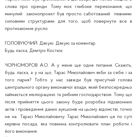
слова про оренди. Тому моє глибоке переконання, що
минулий
законопроект був просто саботован
ий
певними
силовими структурами для того, щоб повернути все в
протизаконне русло.
ГОЛОВУЮЧИЙ. Дякую. Дякую за коментар.
Будь ласка, Дмитро Костюк.
ЧОРНОМОРОВ А.О.
А у мене ще одне питання. Скажіть,
будь ласка, а у на що, Тарас Миколайович якби за себе і за
того парня? Тобто у нас завжди був присутній голова
центрального органу виконавчої влади, який безпосередньо
займається меліорацією та рибним господарством. Тому що
після прийняття цього закону буде розробка підзаконних
актів і проведення даних аукціонів на цьому відомстві, точно
не на
Тарасі Миколайович
у
. Тарас Миколайович це по суті
керівна посада, яка повинна контролювати план роботи і
його виконання.