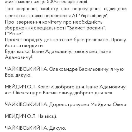
яких знаходиться до 500-а гектарів землі.
Про звернення комітету
про недопущення підвищення
тарифів на вантажні перевезення АТ "Укрзалізниця".
Про
звернення комітету про необхідність
збереження спеціальності "Захист рослин".
І "Різне".
Проект порядку денного вам було розіслано. Прошу
його затвердити.
Будь ласка, Іване Адамовичу, голосуємо. Іване
Адамовичу!
ЧАЙКІВСЬКИЙ І.А. Олександре Васильовичу, я чую.
Все, дякую.
МЕЙДИЧ О.Л. Колеги, доброго дня. Іване Адамовичу,
я є. Олександре Васильовичу, доброго дня теж.
ЧАЙКІВСЬКИЙ І.А. Дореєстровуємо Мейдича Олега.
МЕЙДИЧ О.Л. На місці.
ЧАЙКІВСЬКИЙ І.А. Дякую.