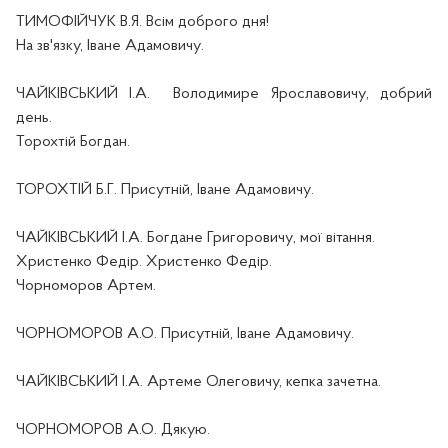
ТИМОФІЙЧУК В.Я. Всім доброго дня!
На зв'язку, Іван
е
Адамович
у
.
ЧАЙКІВСЬКИЙ І.А.
Володимир
е
Ярославович
у
, добрий
день.
Торох
т
ій Богдан.
ТОРОХТІЙ Б.Г. Присутній, Іван
е
Адамович
у
.
ЧАЙКІВСЬКИЙ І.А. Богдан
е
Григорович
у
, мої вітання.
Христенко Федір. Христенко Федір.
Чорноморов Артем.
ЧОРНОМОРОВ А.О. Присутній, Іван
е
Адамович
у
.
ЧАЙКІВСЬКИЙ І.А. Артеме Олеговичу, кепка зач
етна.
ЧОРНОМОРОВ А.О. Дякую.