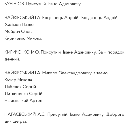
БУНІН С.В. Присутній, Іван
е
Адамович
у
.
ЧАЙКІВСЬКИЙ І.А. Богданець Андрій.
Богданець Андрій.
Халімон Павло.
Мейдич Олег.
Кириченко Микола.
КИРИЧЕНКО М.О. Присутній, Іван
е
Адамович
у
. За – порядок
денний.
ЧАЙКІВСЬКИЙ І.А. Микол
о
Олександрович
у
, вітаємо.
Кучер Микола.
Лабазюк Сергій.
Литвиненко Сергій.
Нагаєвський Артем.
НАГАЄВСЬКИЙ А.С. Присутній, Іван
е
Адамович
у
. Доброго
дня ще раз
.