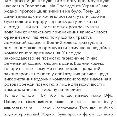
там пропозицій не було. Там вгорі у преамбулі було
написано "пропозиції від Президента України", але
жодної пропозиції, як змінити не було. Тому що
даний випадок ми хочемо розтрактувати, щоб не
було певного терору від прокуратури, яка на
сьогоднішній день намагається розтрактувати
водойми комплексного призначення як можливості
оренди землі під нею, тому що так трактує
Земельний кодекс, а Водний кодекс трактує, що
землю неможливо орендувати, тому що це водойма
комплексного призначення. У нас досі
законодавство не повністю гармонічне. У нас
Земельний кодекс говорить одне, Водний кодекс
говорить інше. Тому ми і пояснюємо, що даний
законопроект не несе у собі жодних ризиків щодо
використання водойми комплексного призначення в
розрізі оренди повністю, а лише для можливості її
використання для вирощування риби.
Те, що напише ГНЕУ, або те, що напише може Офіс
Президент після, вибачте, якщо, ще раз, я просто буду
відмовлятися за інші закони голосувати. Тому що не було
жодної пропозиції! Жодної! Були просто фрази, що воно