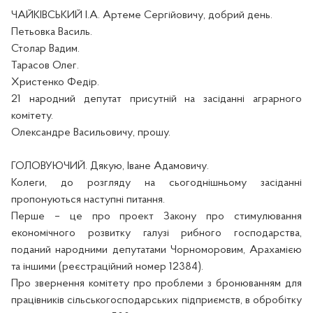
ЧАЙКІВСЬКИЙ І.А. Артем
е
Сергійович
у
, добрий день.
Петьовка Василь.
Столар Вадим.
Тарасов Олег.
Христенко Федір.
21 народний депутат присутній на засіданні аграрного
комітету.
Олександр
е
Васильович
у
, прошу.
ГОЛОВУЮЧИЙ. Дякую, Іван
е
Адамович
у
.
Колеги, до розгляду на сьогоднішньому засіданні
пропону
ю
ться наступні питання.
Перше – це про проект Закону про стимулювання
економічного розвитку галузі рибного господарства,
поданий народними депутатами Чорноморовим, Арахамією
та іншими (реєстраційний номер 12384).
Про звернення комітету про проблеми з бронюванням для
працівників сільськогосподарських підприємств, в обробітку