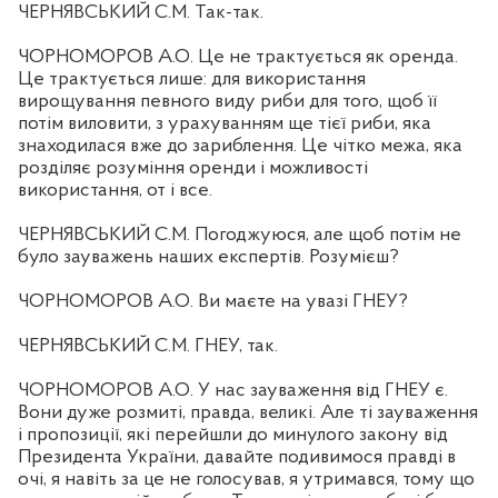
ЧЕРНЯВСЬКИЙ С.М. Так-так.
ЧОРНОМОРОВ А.О. Це не трактується як оренда.
Це трактується лише: для використання
вирощування певного виду риби для того, щоб її
потім виловити, з урахуванням ще тієї риби, яка
знаходилася вже до зариблення. Це чітко межа, яка
розділяє розуміння оренди і можливості
використання, от і все.
ЧЕРНЯВСЬКИЙ С.М. Погоджуюся, але щоб потім не
було зауважень наших експертів. Розумієш?
ЧОРНОМОРОВ А.О. Ви маєте на увазі ГНЕУ?
ЧЕРНЯВСЬКИЙ С.М. ГНЕУ, так.
ЧОРНОМОРОВ А.О. У нас зауваження від ГНЕУ є.
Вони дуже розмиті, правда, великі. Але ті зауваження
і пропозиції, які перейшли до минулого закону від
Президента України, давайте подивимося правді в
очі, я навіть за це не голосував, я утримався, тому що