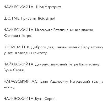
ЧАЙКІВСЬКИЙ І.А.
Шол Маргарита.
ШОЛ М.В. Присутня. Всіх вітаю!
ЧАЙКІВСЬКИЙ І.А. Маргарито Віталіївно, ми вас вітаємо.
Юрчишин Петро.
ЮРЧИШИН П.В. Доброго дня, шановні колеги! Беру активну
участь в засіданні комітету.
ЧАЙКІВСЬКИЙ І.А. Дякуємо, шановний Петр
е
Васильович
у
.
Бунін Сергій.
НАГАЄВСЬКИЙ А.С.
Іване Адамовичу, Н
агаєвський теж
на
зв’язку.
ЧАЙКІВСЬКИЙ І.А. Бунін Сергій.