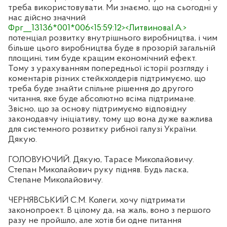
треба використовувати. Ми знаємо, що на сьогодні у
нас дійсно значний
Фрг__13136*001*006<15:59:12><ЛитвиноваІ.А.>
потенціал розвитку внутрішнього виробництва, і чим
більше цього виробництва буде в прозорій загальній
площині, тим буде кращим економічний ефект.
Тому з урахуванням попередньої історії розгляду і
коментарів різних стейкхолдерів підтримуємо, що
треба буде знайти спільне рішення до другого
читання, яке буде абсолютно всіма підтримане.
Звісно, що за основу підтримуємо відповідну
законодавчу ініціативу, тому що вона дуже важлива
для системного розвитку рибної галузі України.
Дякую.
ГОЛОВУЮЧИЙ. Дякую, Тарасе Миколайовичу.
Степан Миколайович руку підняв. Будь ласка,
Степане Миколайовичу.
ЧЕРНЯВСЬКИЙ С.М. Колеги, хочу підтримати
законопроект. В цілому да, на жаль, воно з першого
разу не пройшло, але хотів би одне питання