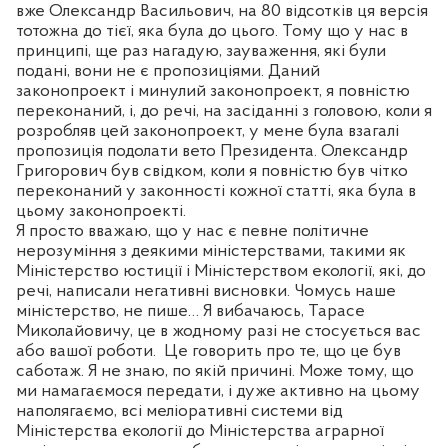
вже Олександр Васильович, на 80 відсотків ця версія
тотожна до тієї, яка була до цього. Тому що у нас в
принципі, ще раз нагадую, зауваження, які були
подані, вони не є пропозиціями. Даний
законопроект і минулий законопроект, я повністю
переконаний, і, до речі, на засіданні з головою, коли я
розробляв цей законопроект, у мене була взагалі
пропозиція подолати вето Президента. Олександр
Григорович був свідком, коли я повністю був чітко
переконаний у законності кожної статті, яка була в
цьому законопроекті.
Я просто вважаю, що у нас є певне політичне
нерозуміння з деякими міністерствами, такими як
Міністерство юстиції і Міністерством екології, які, до
речі, написали негативні висновки. Чомусь наше
міністерство, не пише… Я вибачаюсь, Тарасе
Миколайовичу, це в жодному разі не стосується вас
або вашої роботи.
Це говорить про те, що це був
саботаж. Я не знаю, по якій причині. Може тому, що
ми намагаємося передати, і дуже активно на цьому
наполягаємо, всі меліоративні системи від
Міністерства екології до Міністерства аграрної