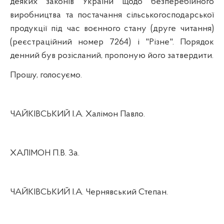
деяких законів України щодо безперебійного
виробництва та постачання сільськогосподарської
продукції під час воєнного стану (друге читання)
(реєстраційний номер 7264) і "Різне". Порядок
денний був розісланий, пропоную його затвердити.
Прошу, голосуємо.
ЧАЙКІВСЬКИЙ І.А. Халімон Павло.
ХАЛІМОН П.В. За.
ЧАЙКІВСЬКИЙ І.А. Чернявський Степан.