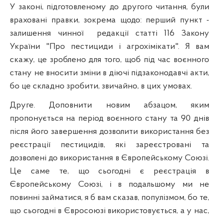
У законі, підготовленому до другого читання, були
враховані правки, зокрема щодо: перший пункт -
залишення чинної
редакції статті 116 Закону
України "Про пестициди і агрохімікати". Я вам
скажу, це зроблено для того, щоб під час воєнного
стану не вносити зміни в діючі підзаконодавчі акти,
бо це складно зробити, звичайно, в цих умовах.
Друге. Доповнити новим абзацом, яким
пропонується на період воєнного стану та 90 днів
після його завершення дозволити використання без
реєстрації пестицидів, які зареєстровані та
дозволені до використання в Європейському Союзі.
Це саме те, що сьогодні є реєстрація в
Європейському Союзі, і в подальшому ми не
повинні займатися, я б вам сказав, популізмом, бо те,
що сьогодні в Євросоюзі використовується, а у нас,