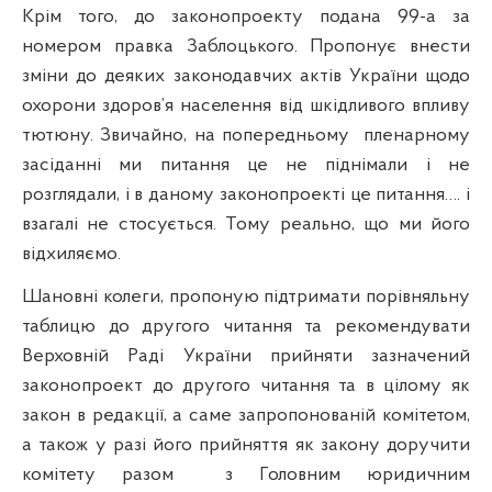
Крім того, до законопроекту подана 99-а за
номером правка Заблоцького. Пропонує внести
зміни до деяких законодавчих актів України щодо
охорони здоров’я населення від шкідливого впливу
тютюну. Звичайно, на попередньому
пленарному
засіданні ми питання це не піднімали і не
розглядали, і в даному законопроекті це питання…. і
взагалі не стосується. Тому реально, що ми його
відхиляємо.
Шановні колеги, пропоную підтримати порівняльну
таблицю до другого читання та рекомендувати
Верховній Раді України прийняти зазначений
законопроект до другого читання та в цілому як
закон в редакції, а саме запропонованій комітетом,
а також у разі його прийняття як закону доручити
комітету разом
з Головним юридичним