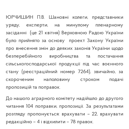
ЮРЧИШИН П.В. Шановні колеги, представники
уряду, експерти, на минулому пленарному
засіданні
(це 21 квітня) Верховною Радою України
було прийнято за основу
проект Закону України
про внесення змін до деяких законів України щодо
безперебійного виробництва та постачання
сільськогосподарської продукції під час воєнного
стану (реєстраційний номер 7264), звичайно, за
скороченим наполовину строком подачі
пропозицій та поправок.
До нашого аграрного комітету надійшло до другого
читання 104 поправки, пропозиції. За результатами
розгляду пропонується: врахувати – 22, врахувати
редакційно – 4 і відхилити – 78 правок.