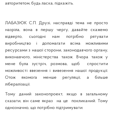
авторитетом, будь ласка, підкажіть.
ЛАБАЗЮК С.П. Друзі, насправді тема не просто
назріла, вона в першу чергу, давайте скажемо
відверто, сьогодні нам потрібно рятувати
виробництво і допомагати всіма можливими
ресурсами з нашої сторони, законодавчого органу,
виконавчого, міністерства також. Вчора також у
мене була зустріч, розмова, щоб
спростити
можливості ввезення і вивезення нашої продукції.
Отож якомога менше регуляції, а більше
лібералізації.
Тому даний законопроект, якщо в загальному
сказати, він саме якраз
на це
покликаний. Тому
однозначно, що потрібно підтримувати.