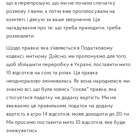
що я перепрошую, що ми не почали спочатку
розмову з вами, а потім вже проголосували на
комітеті, і дякую за ваше звернення. Це
нагадування про те, що треба приходити, треба
розмовляти.
Щодо правки, яка з'являється в Податковому
кодексі, митному. Дійсно, ми пропонуємо для того,
щоб збільшити переробку в Україні, поставити мито
10 відсотків на сою та ріпак. Ця правка
неодноразово змінювалась. Як вона народилася, ми
знаємо всі, що була колись "соєва" правка, яка
стосується податку на додану вартість. Ми не
вважаємо це правильним, податок на додану
вартість в агро 14 відсотків, може доходити до 20-ти.
Ми просимо поставити мито 10 відсотків, яке буде
знижуватись.