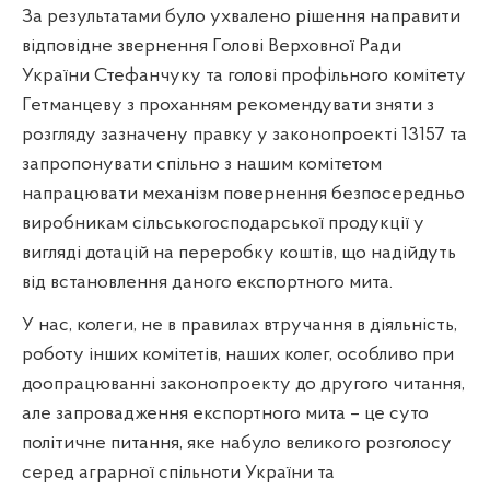
За результатами було ухвалено рішення направити
відповідне звернення Голові Верховної Ради
України Стефанчуку та голові профільного комітету
Гетманцеву з проханням рекомендувати зняти з
розгляду зазначену правку у законопроекті 13157 та
запропонувати спільно з нашим комітетом
напрацювати механізм повернення безпосередньо
виробникам сільськогосподарської продукції у
вигляді дотацій на переробку коштів, що надійдуть
від встановлення даного експортного мита.
У нас, колеги, не в правилах втручання в діяльність,
роботу інших комітетів, наших колег, особливо при
доопрацюванні законопроекту до другого читання,
але запровадження експортного мита – це суто
політичне питання, яке набуло великого розголосу
серед аграрної спільноти України та