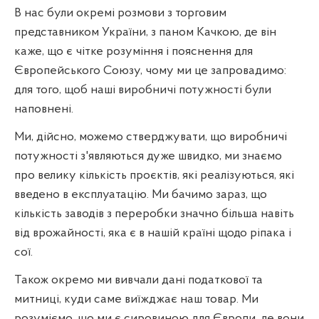
В нас були окремі розмови з торговим
представником України, з паном Качкою, де він
каже, що є чітке розуміння і пояснення для
Європейського Союзу, чому ми це запровадимо:
для того, щоб наші виробничі потужності були
наповнені.
Ми, дійсно, можемо стверджувати, що виробничі
потужності з'являються дуже швидко, ми знаємо
про велику кількість проєктів, які реалізуються, які
введено в експлуатацію. Ми бачимо зараз, що
кількість заводів з переробки значно більша навіть
від врожайності, яка є в нашій країні щодо ріпака і
сої.
Також окремо ми вивчали дані податкової та
митниці, куди саме виїжджає наш товар. Ми
розуміємо, що ми є сировиною для Європи, де вони