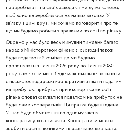
переробляють на своїх заводах, і ми дуже хочемо,
щоб воно перероблялось на наших заводах. У
зв'язку з цим, друзі, ми хочемо поговорити про те,
що ми будемо робити з правками по сої і по ріпаку.
Окремо у нас було весь минулий тиждень багато
нарад з Міністерством фінансів, сьогодні також
буде податковий комітет, де ми будемо
пропонувати з 1 січня 2026 року по 1 січня 2030
року, саме коли мито буде максимальне, звільнити
сільськогосподарські кооперативи з плати податку
на прибуток, прибуток при експорті саме сої і
ріпака оподатковуватися податком на прибуток не
буде, саме кооперативів. Ця правка буде введена.
У
нас буде обмеження по одному члену
кооперативу до 5 тисяч га. Кооперативи можна
зробити досить великими і в разі якщо, ви знаєте,