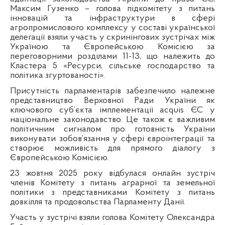
Максим Гузенко – голова підкомітету з питань
інновацій та інфраструктури в сфері
агропромислового комплексу у составі української
делегації взяли участь у скринінгових зустрічах між
Україною та Європейською Комісією за
переговорними розділами 11-13, що належить до
Кластера 5 «Ресурси, сільське господарство та
політика згуртованості».
Присутність парламентарів забезпечило належне
представництво Верховної Ради України як
ключового суб’єкта імплементації acquis ЄС у
національне законодавство. Це також є важливим
політичним сигналом про готовність України
виконувати зобов’язання у сфері євроінтеграції та
створює можливість для прямого діалогу з
Європейською Комісією.
23 жовтня 2025 року
відбулася онлайн зустріч
членів Комітету з питань аграрної та земельної
політики з представниками Комітету з питань
довкілля та продовольства Парламенту Данії.
Участь у зустрічі взяли голова Комітету Олександра