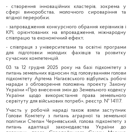
- створення інноваційних кластерів, зокрема у
сфері виноробства, молочного сироваріння та
ягідної переробки;
- запровадження конкурсного обрання керівників і
KPI, орієнтованих на впровадження, міжнародну
співпрацю та економічний ефект;
- співпраця з університетами та освітні програми
для підготовки молодих фахівців та розвитку
сучасних компетенцій.
03 та 12 грудня 2025 року
на базі підкомітету з
питань земельних відносин під головуванням голови
підкомітету Артема Нагаєвського відбулись робочі
наради з обговорення положень проекту Закону
України «Про внесення змін до Земельного кодексу
України щодо використання права земельного
сервітуту для військових потреб», реєстр. № 14117.
Участь у робочій нараді також взяли заступник
Голови Комітету з питань аграрної та земельної
політики Степан Чернявський, голова підкомітету з
питань адаптації законодавства України до