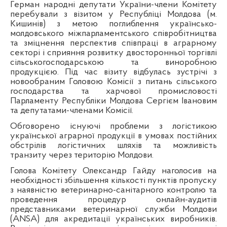
Герман народні депутати України-члени Комітету
перебували з візитом у Республіці Молдова (м.
Кишинів) з метою поглиблення українсько-
молдовського міжпарламентського співробітництва
та зміцнення перспектив співпраці в аграрному
секторі і сприяння розвитку двосторонньої торгівлі
сільськогосподарською та виноробною
продукцією. Під час візиту відбулась зустрічі з
новообраним Головою Комісії з питань сільського
господарства та харчової промисловості
Парламенту Республіки Молдова Сергієм Івановим
та депутатами-членами Комісії.
Обговорено існуючі проблеми з логістикою
української аграрної продукції в умовах постійних
обстрілів логістичних шляхів та можливість
транзиту через територію Молдови.
Голова Комітету Олександр Гайду наголосив на
необхідності збільшення кількості пунктів пропуску
з наявністю ветеринарно-санітарного контролю та
проведення процедур онлайн-аудитів
представниками ветеринарної служби Молдови
(ANSA) для акредитації українських виробників.