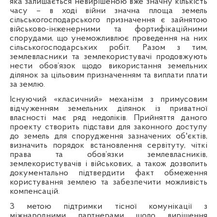
яка залишається невирішеною вже значну кількість
часу – в ході війни значна площа земель
сільськогосподарського призначення є зайнятою
військово-інженерними та фортифікаційними
спорудами, що унеможливлює проведення на них
сільськогосподарських робіт. Разом з тим,
землевласники та землекористувачі продовжують
нести обов’язок щодо використання земельних
ділянок за цільовим призначенням та виплати плати
за землю.
Існуючий «класичний» механізм з примусовим
відчуженням земельних ділянок із приватної
власності має ряд недоліків. Прийняття даного
проекту створить підстави для законного доступу
до земель для спорудження зазначених об'єктів,
визначить порядок встановлення сервітуту, чіткі
права та обов’язки землевласників,
землекористувачів і військових, а також дозволить
документально підтвердити факт обмеження
користування землею та забезпечити можливість
компенсацій.
З метою підтримки тісної комунікації з
міжнародними партнерами
щодо вирішення