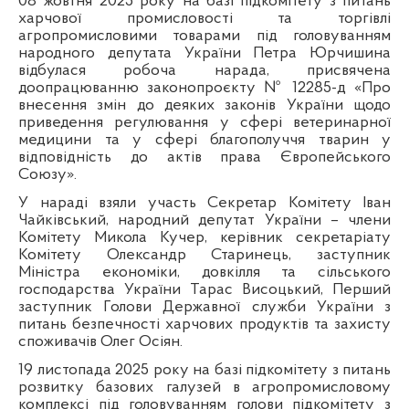
08 жовтня 2025 року
на базі підкомітету з питань
харчової промисловості та торгівлі
агропромисловими товарами під головуванням
народного депутата України Петра Юрчишина
відбулася робоча нарада, присвячена
доопрацюванню законопроєкту № 12285-д «Про
внесення змін до деяких законів України щодо
приведення регулювання у сфері ветеринарної
медицини та у сфері благополуччя тварин у
відповідність до актів права Європейського
Союзу».
У нараді взяли участь Секретар Комітету Іван
Чайківський, народний депутат України – члени
Комітету Микола Кучер, керівник секретаріату
Комітету Олександр Старинець, заступник
Міністра економіки, довкілля та сільського
господарства України Тарас Висоцький, Перший
заступник Голови Державної служби України з
питань безпечності харчових продуктів та захисту
споживачів Олег Осіян.
19 листопада 2025 року
на базі підкомітету з питань
розвитку базових галузей в агропромисловому
комплексі під головуванням голови підкомітету з