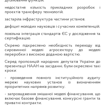
дублювання функцій;
недостатня кількість прикладних розробок і
проєктів трансферу технологій;
застаріла інфраструктура частини установ;
дефіцит молодих науковців і сучасних компетенцій;
повільна інтеграція стандартів ЄС у дослідження та
сертифікацію.
Окремо підкреслено необхідність переходу від
сировинної моделі агросектору до моделі
переробки з високою доданою вартістю.
Серед пропозицій народних депутатів України до
презентації НААН на засіданні, були окреслені такі
кроки:
- проведення повного інституційного аудиту
мережі наукових установ із визначенням
пріоритетних напрямів розвитку;
- запровадження змішаної моделі фінансування, що
включає базове фінансування, конкурсні гранти та
приватні контракти;