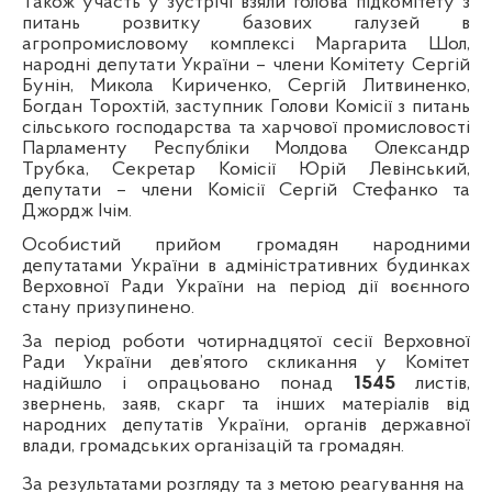
Також участь у зустрічі взяли голова підкомітету з
питань розвитку базових галузей в
агропромисловому комплексі Маргарита Шол,
народні депутати України – члени Комітету Сергій
Бунін, Микола Кириченко, Сергій Литвиненко,
Богдан Торохтій, заступник Голови Комісії з питань
сільського господарства та харчової промисловості
Парламенту Республіки Молдова Олександр
Трубка, Секретар Комісії Юрій Левінський,
депутати – члени Комісії Сергій Стефанко та
Джордж Ічім.
Особистий прийом громадян
народними
депутатами України в адміністративних будинках
Верховної Ради України на період дії воєнного
стану призупинено.
За період роботи чотирнадцятої сесії Верховної
Ради України дев’ятого скликання у Комітет
надійшло і
опрацьовано
понад
1545
листів,
звернень, заяв, скарг та інших матеріалів
від
народних депутатів України, органів державної
влади, громадських організацій та громадян
.
За результатами розгляду та з метою реагування на