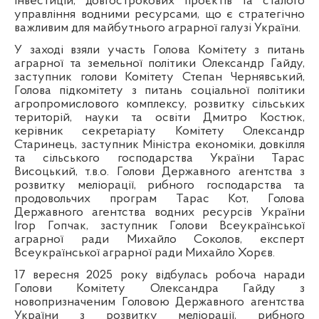
інвестицій, довгострокових проєктів та сталого
управління водними ресурсами, що є стратегічно
важливим для майбутнього аграрної галузі України.
У заході взяли участь Голова Комітету з питань
аграрної та земельної політики Олександр Гайду,
заступник голови Комітету Степан Чернявський,
Голова підкомітету з питань соціальної політики
агропромислового комплексу, розвитку сільських
територій, науки та освіти Дмитро Костюк,
керівник секретаріату Комітету Олександр
Старинець, заступник Міністра економіки, довкілля
та сільського господарства України Тарас
Висоцький, т.в.о. Голови Державного агентства з
розвитку меліорації, рибного господарства та
продовольчих програм Тарас Кот, Голова
Державного агентства водних ресурсів України
Ігор Гопчак, заступник Голови Всеукраїнської
аграрної ради Михайло Соколов, експерт
Всеукраїнської аграрної ради Михайло Хорєв.
17 вересня 2025 року
відбулась робоча наради
Голови Комітету Олександра Гайду з
новопризначеним Головою Державного агентства
України з розвитку меліорації, рибного