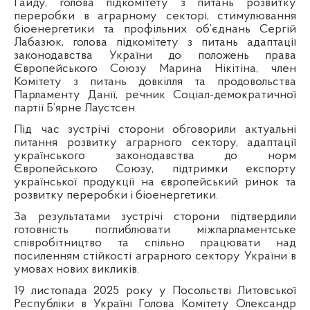
Гайду, голова підкомітету з питань розвитку
переробки в аграрному секторі, стимулювання
біоенергетики та профільних об’єднань Сергій
Лабазюк, голова підкомітету з питань адаптації
законодавства України до положень права
Європейського Союзу Марина Нікітіна, член
Комітету з питань довкілля та продовольства
Парламенту Данії, речник Соціал-демократичної
партії Б’ярне Лаустсен.
Під час зустрічі сторони обговорили актуальні
питання розвитку аграрного сектору, адаптації
українського законодавства до норм
Європейського Союзу, підтримки експорту
української продукції на європейський ринок та
розвитку переробки і біоенергетики.
За результатами зустрічі сторони підтвердили
готовність поглиблювати міжпарламентське
співробітництво та спільно працювати над
посиленням стійкості аграрного сектору України в
умовах нових викликів.
19 листопада 2025 року
у Посольстві Литовської
Республіки в Україні Голова Комітету Олександр