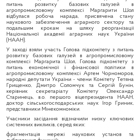
питань розвитку базових галузей в
агропромисловому комплексі Маргарити Шол
відбулася робоча нарада, присвячена стану
наукового забезпечення аграрного сектору та
подальшим крокам на шляху реорганізації
Національної академії аграрних наук України
(НААН).
У заході взяли участь Голова підкомітету з питань
розвитку базових галузей в агропромисловому
комплексі Маргарита Шол, Голова підкомітету з
питань економічної і фінансової політики в
агропромисловому комплексі Артем Чорноморов,
народні депутати України - члени Комітету Тетяна
Грищенко, Дмитро Соломчук та Сергій Бунін,
керівник секретаріату Комітету Олександр
Старинець, в.о. першого віцепрезидента НААН,
доктор сільськогосподарських наук Ігор Гриник,
представники Мінекомноміки.
Учасники засідання відзначили низку ключових
системних викликів, серед яких:
фрагментація мережі наукових установ та