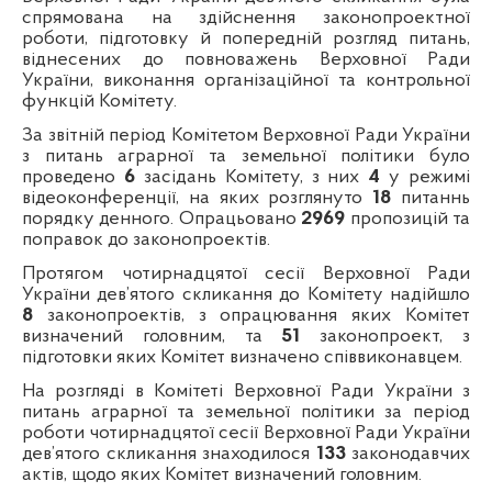
спрямована на здійснення законопроектної
роботи, підготовку й попередній розгляд питань,
віднесених до повноважень Верховної Ради
України, виконання організаційної та контрольної
функцій Комітету.
За звітній період Комітетом Верховної Ради України
з питань аграрної та земельної політики було
проведено
6
засідань Комітету, з них
4
у режимі
відеоконференції, на яких розглянуто
18
питаннь
порядку денного. Опрацьовано
2969
пропозицій та
поправок до законопроектів.
Протягом чотирнадцятої сесії Верховної Ради
України дев’ятого скликання до Комітету надійшло
8
законопроектів, з опрацювання яких Комітет
визначений головним, та
51
законопроект, з
підготовки яких Комітет визначено співвиконавцем.
На розгляді в Комітеті Верховної Ради України з
питань аграрної та земельної політики за період
роботи чотирнадцятої сесії Верховної Ради України
дев’ятого скликання знаходилося
133
законодавчих
актів, щодо яких Комітет визначений головним.