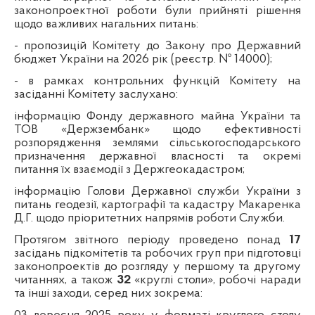
законопроектної роботи були прийняті рішення
щодо важливих нагальних питань:
- пропозицій Комітету до Закону про Державний
бюджет України на 2026 рік (реєстр. № 14000);
- в рамках контрольних функцій Комітету на
засіданні Комітету заслухано:
інформацію Фонду державного майна України та
ТОВ «Держзембанк» щодо ефективності
розпорядження землями сільськогосподарського
призначення державної власності та окремі
питання їх взаємодії з Держгеокадастром;
інформацію Голови Державної служби України з
питань геодезії, картографії та кадастру Макаренка
Д.Г. щодо пріоритетних напрямів роботи Служби.
Протягом звітного періоду проведено понад
17
засідань підкомітетів та робочих груп при підготовці
законопроектів до розгляду у першому та другому
читаннях, а також
32
«круглі столи», робочі наради
та інші заходи, серед них зокрема: