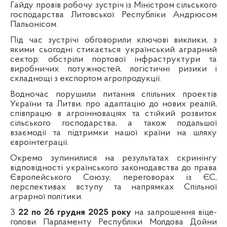
Гайду провів робочу зустріч із Міністром сільського
господарства Литовської Республіки Андрюсом
Пальонісом.
Під час зустрічі обговорили ключові виклики, з
якими сьогодні стикається український аграрний
сектор: обстріли портової інфраструктури та
виробничих потужностей, логістичні ризики і
складнощі з експортом агропродукції.
Водночас порушили питання спільних проектів
України та Литви, про адаптацію до нових реалій,
співпрацю в агроінноваціях та стійкий розвиток
сільського господарства, а також подальшої
взаємодії та підтримки нашої країни на шляху
євроінтеграції.
Окремо зупинилися на результатах скринінгу
відповідності українського законодавства до права
Європейського Союзу, переговорах із ЄС,
перспективах вступу та напрямках Спільної
аграрної політики.
З
22 по 26 грудня 2025 року
на запрошення віце-
голови Парламенту Республіки Молдова Дойни