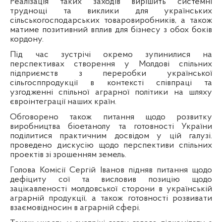
Реалізація таких заходів вирішить системні
труднощі та виклики для українських
сільськогосподарських товаровиробників, а також
матиме позитивний вплив для бізнесу з обох боків
кордону.
Під час зустрічі окремо зупинилися на
перспективах створення у Молдові спільних
підприємств з переробки української
сільгосппродукції в контексті співпраці та
узгодженні спільної аграрної політики на шляху
євроінтеграції наших країн.
Обговорено також питання щодо розвитку
виробництва біоетанолу та готовності України
поділитися практичним досвідом у цій галузі.
проведено дискусію щодо перспективи спільних
проектів зі зрошенням земель.
Голова Комісії Сергій Іванов підняв питання щодо
дефіциту сої та висловив позицію щодо
зацікавленості молдовської сторони в українській
аграрній продукції, а також готовності розвивати
взаємовідносин в аграрній сфері.