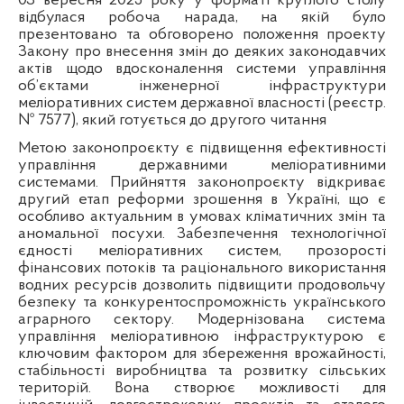
03 вересня 2025 року
у форматі круглого столу
відбулася робоча нарада, на якій було
презентовано та обговорено положення проекту
Закону про внесення змін до деяких законодавчих
актів щодо вдосконалення системи управління
об’єктами інженерної інфраструктури
меліоративних систем державної власності (реєстр.
№ 7577), який готується до другого читання
Метою законопроєкту є підвищення ефективності
управління державними меліоративними
системами. Прийняття законопроєкту відкриває
другий етап реформи зрошення в Україні, що є
особливо актуальним в умовах кліматичних змін та
аномальної посухи. Забезпечення технологічної
єдності меліоративних систем, прозорості
фінансових потоків та раціонального використання
водних ресурсів дозволить підвищити продовольчу
безпеку та конкурентоспроможність українського
аграрного сектору. Модернізована система
управління меліоративною інфраструктурою є
ключовим фактором для збереження врожайності,
стабільності виробництва та розвитку сільських
територій. Вона створює можливості для