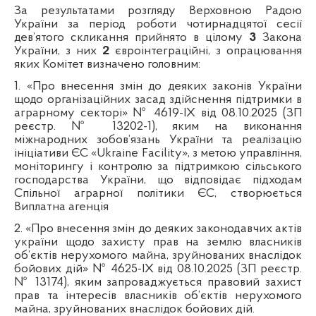
За результатами розгляду Верховною Радою
України за період роботи чотирнадцятої сесії
дев’ятого скликання прийнято в цілому
3
Закона
України, з них
2
євроінтеграційні, з опрацювання
яких Комітет визначено головним:
1.
«Про внесення змін до деяких законів України
щодо організаційних засад здійснення підтримки в
аграрному секторі» № 4619-IX від 08.10.2025
(ЗП
реєстр.
№ 13202-1), яким на виконання
міжнародних зобов’язань України та реалізацію
ініціативи ЄС «Ukraine Facility», з метою управління,
моніторингу і контролю за підтримкою сільського
господарства України, що відповідає підходам
Спільної аграрної політики ЄС, створюється
Виплатна агенція
2.
«Про внесення змін до деяких законодавчих актів
україни щодо захисту прав на землю власників
об’єктів нерухомого майна, зруйнованих внаслідок
бойових дій» №
4625
-IX від 08.10.2025
(ЗП
реєстр.
№ 13174), яким запроваджується правовий захист
прав та інтересів власників об’єктів нерухомого
майна, зруйнованих внаслідок бойових дій.