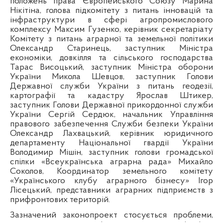
положень права Європейського Союзу Марина
Нікітіна, голова підкомітету з питань інновацій та
інфраструктури в сфері агропромислового
комплексу Максим Гузенко, керівник секретаріату
Комітету з питань аграрної та земельної політики
Олександр Старинець, заступник Міністра
економіки, довкілля та сільського господарства
Тарас Висоцький, заступник Міністра оборони
України Микола Шевцов, заступник Голови
Державної служби України з питань геодезії,
картографії та кадастру Ярослав Штикер,
заступник Голови Державної прикордонної служби
України Сергій Сердюк, начальник Управління
правового забезпечення Служби безпеки України
Олександр Лахвацький, керівник юридичного
департаменту Національної гвардії України
Володимир Мішін, заступник голови громадської
спілки «Всеукраїнська аграрна рада» Михайло
Соколов, Координатор земельного комітету
«Українського клубу аграрного бізнесу» Ігор
Лісецький, представники аграрних підприємств з
прифронтових територій.
Зазначений законопроект стосується проблеми,