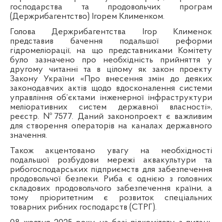
господарства та продовольчих програм
(Держрибагентство) Ігорем Клименком.
Голова Держрибагентства Ігор Клименок
представив бачення подальшої реформи
гідромеліорації, на що представниками Комітету
було зазначено про необхідність прийняття у
другому читанні та в цілому як закон проекту
Закону України «Про внесення змін до деяких
законодавчих актів щодо вдосконалення системи
управління об’єктами інженерної інфраструктури
меліоративних систем державної власності»,
реєстр. №7577. Даний законопроект є важливим
для створення операторів на каналах державного
значення.
Також акцентовано увагу на необхідності
подальшої розбудови мережі аквакультури та
рибогосподарських підприємств для забезпечення
продовольчої безпеки. Риба є однією з головних
складових продовольчого забезпечення країни, а
тому пріоритетним є розвиток спеціальних
товарних рибних господарств (СТРГ).