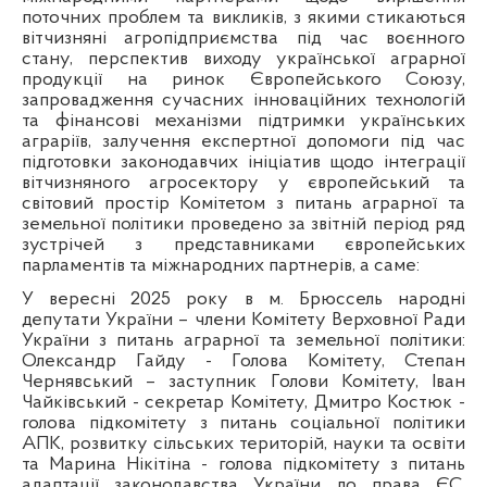
поточних проблем та викликів, з якими стикаються
вітчизняні агропідприємства під час воєнного
стану, перспектив виходу української аграрної
продукції на ринок Європейського Союзу,
запровадження сучасних інноваційних технологій
та фінансові механізми підтримки українських
аграріїв, залучення експертної допомоги під час
підготовки законодавчих ініціатив щодо інтеграції
вітчизняного агросектору у європейський та
світовий простір Комітетом
з питань аграрної та
земельної політики проведено за звітній період ряд
зустрічей з представниками європейських
парламентів та міжнародних партнерів, а саме:
У вересні 2025 року
в м. Брюссель народні
депутати України – члени Комітету Верховної Ради
України з питань аграрної та земельної політики:
Олександр Гайду - Голова Комітету, Степан
Чернявський – заступник Голови Комітету, Іван
Чайківський - секретар Комітету, Дмитро Костюк -
голова підкомітету з питань соціальної політики
АПК, розвитку сільських територій, науки та освіти
та Марина Нікітіна - голова підкомітету з питань
адаптації законодавства України до права ЄС,