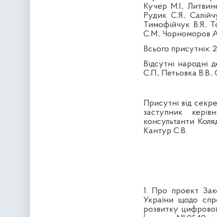
Кучер М.І., Литвин
Рудик С.Я., Салійч
Тимофійчук В.Я., То
С.М.,
Чорноморов А
Всього присутніх:
2
Відсутні народні д
С.П.,
Петьовка В.В.,
Присутні від секре
заступник керівн
консультанти Коляд
Кантур С.В.
1. Про проект Зак
України щодо спр
розвитку цифрової