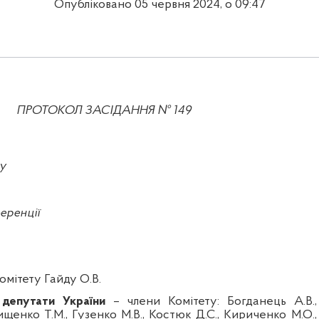
Опубліковано 05 червня 2024, о 09:47
ПРОТОКОЛ ЗАСІДАННЯ № 149
у
еренції
омітету Гайду О.В.
 депутати України
–
члени Комітету:
Богданець А.В.,
ищенко Т.М., Гузенко М.В., Костюк Д.С., Кириченко М.О.,