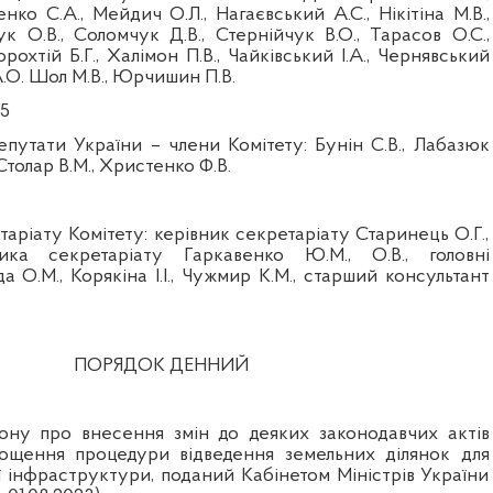
енко С.А., Мейдич О.Л., Нагаєвський А.С., Нікітіна М.В.,
ук О.В.,
Соломчук Д.В., Стернійчук В.О., Тарасов О.С.,
рохтій Б.Г., Халімон П.В., Чайківський І.А., Чернявський
.О.
Шол М.В., Юрчишин П.В.
5
епутати України – члени Комітету:
Бунін С.В., Лабазюк
 Столар В.М., Христенко Ф.В.
таріату Комітету: керівник секретаріату Старинець О.Г.,
ика секретаріату Гаркавенко Ю.М., О.В., головні
а О.М., Корякіна І.І., Чужмир К.М., старший консультант
ПОРЯДОК ДЕННИЙ
ону про внесення змін до деяких законодавчих актів
ощення процедури відведення земельних ділянок для
 інфраструктури, поданий Кабінетом Міністрів України