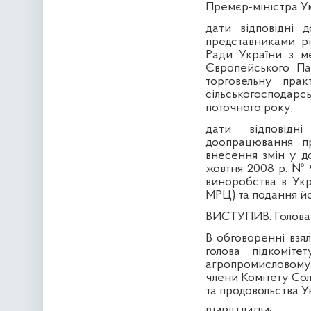
Премєр-міністра У
дати відповідні 
представниками рі
Ради України з м
Європейського Па
торговельну пра
сільськогосподар
поточного року;
дати відповідн
доопрацювання пр
внесення змін у д
жовтня 2008 р. № 
виноробства в Укр
МРЦ) та подання йо
ВИСТУПИВ:
Голова 
В обговоренні взял
голова підкоміте
агропромисловому 
члени Комітету Соло
та продовольства У