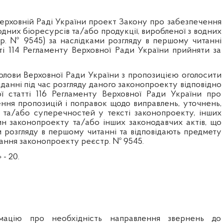
Верховній Раді України проект Закону про забезпечення
дних біоресурсів та/або продукції, виробленої з водних
тр. № 9545) за наслідками розгляду в першому читанні
тті 114 Регламенту Верховної Ради України прийняти за
Голови Верховної Ради України з пропозицією оголосити
данні під час розгляду даного законопроекту відповідно
ї статті 116 Регламенту Верховної Ради України про
ення пропозицій і поправок щодо виправлень, уточнень,
та/або суперечностей у тексті законопроекту, інших
н законопроекту та/або інших законодавчих актів, що
 розгляду в першому читанні та відповідають предмету
ання законопроекту реєстр. № 9545.
 - 20.
ацію про необхідність направлення звернень до