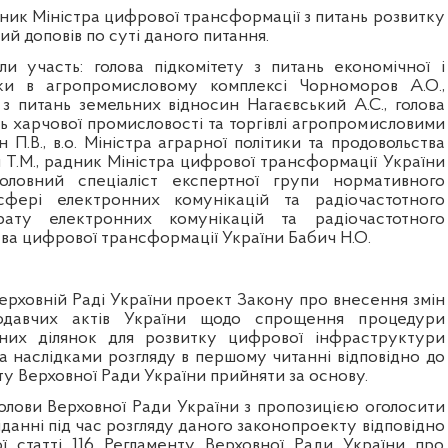
ник Міністра цифрової трансформації з питань розвитку
кий доповів по суті даного питання.
ли участь: голова підкомітету з питань економічної і
ики в агропромисловому комплексі Чорноморов А.О.,
 з питань земельних відносин Нагаєвський А.С., голова
нь харчової промисловості та торгівлі агропромисловими
 П.В.,
в.о. Міністра аграрної політики та продовольства
Т.М., радник Міністра
цифрової трансформації України
головний спеціаліст експертної групи нормативного
фері електронних комунікацій та радіочастотного
рату електронних комунікацій та радіочастотного
ва цифрової трансформації України Бабич Н.О.
ерховній Раді України проект Закону про внесення змін
одавчих актів України щодо спрощення процедури
ьних ділянок для розвитку цифрової інфраструктури
а наслідками розгляду в першому читанні відповідно до
нту Верховної Ради України прийняти за основу.
Голови Верховної Ради України з пропозицією оголосити
данні під час розгляду даного законопроекту відповідно
ї статті 116 Регламенту Верховної Ради України про