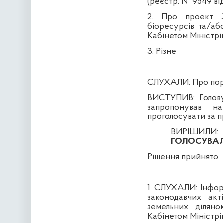
(реєстр. № 9549 від
2. Про проект З
біоресурсів та/аб
Кабінетом Міністрів
3. Різне
СЛУХАЛИ:
Про пор
ВИСТУПИВ:
Голову
запропонував н
проголосувати за п
ВИРІШИЛИ:
ГОЛОСУВАЛ
Рішення прийнято.
1. СЛУХАЛИ:
Інфор
законодавчих ак
земельних діляно
Кабінетом Міністрів