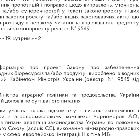
ення пропозицій і поправок щодо виправлень, уточнень,
та/або суперечностей у тексті законопроекту, інших
н законопроекту та/або інших законодавчих актів, що
 розгляду в першому читанні та відповідають предмету
ання законопроекту реєстр. № 9549.
 - 19; «утрим.» - 2.
нформацію про
проект Закону про забезпечення
дних біоресурсів та/або продукції, виробленої з водних
ний Кабінетом Міністрів України (реєстр. № 9545 від
Міністра аграрної політики та продовольства України
й доповів по суті даного питання.
ли участь: голова підкомітету з питань економічної і
ики в агропромисловому комплексі Чорноморов А.О.,
 з питань адаптації законодавства України до положень
го Союзу (acquis ЄС), виконання міжнародно-правових
 у сфері європейської інтеграції Нікітіна М.В.