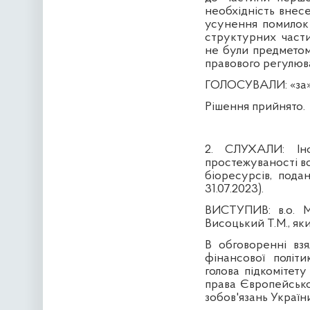
необхідність внес
усунення помилок 
структурних части
не були предметом
правового регулюв
ГОЛОСУВАЛИ:
«за»
Рішення прийнято.
2. СЛУХАЛИ:
І
простежуваності во
біоресурсів, пода
31.07.2023).
ВИСТУПИВ:
в.о. 
Висоцький Т.М., яки
В обговоренні взя
фінансової політ
голова підкомітету
права Європейсько
зобов'язань України