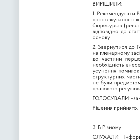
ВИРІШИЛИ:
1. Рекомендувати 
простежуваності во
біоресурсів (реєс
відповідно до ста
основу.
2. Звернутися до 
на пленарному засі
до частини першо
необхідність внес
усунення помилок 
структурних части
не були предметом
правового регулюв
ГОЛОСУВАЛИ:
«за»
Рішення прийнято.
3. В Різному
СЛУХАЛИ:
Інформ