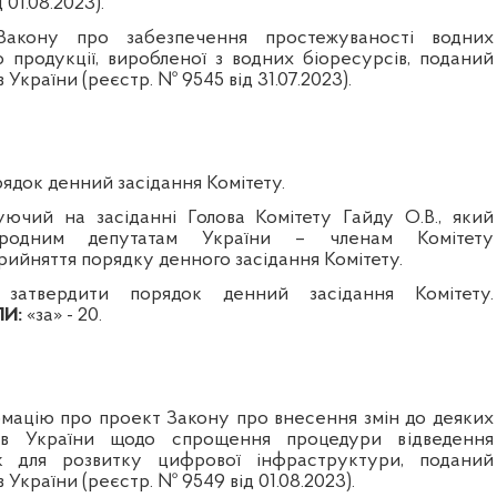
 01.08.2023).
акону про забезпечення простежуваності водних
о продукції, виробленої з водних біоресурсів, поданий
 України (реєстр. № 9545 від 31.07.2023).
ядок денний засідання Комітету.
ючий на засіданні Голова Комітету Гайду О.В., який
ародним депутатам України – членам Комітету
рийняття порядку денного засідання Комітету.
затвердити порядок денний засідання Комітету.
И:
«за» - 20.
мацію про проект Закону про внесення змін до деяких
тів України щодо спрощення процедури відведення
к для розвитку цифрової інфраструктури, поданий
 України (реєстр. № 9549 від 01.08.2023).