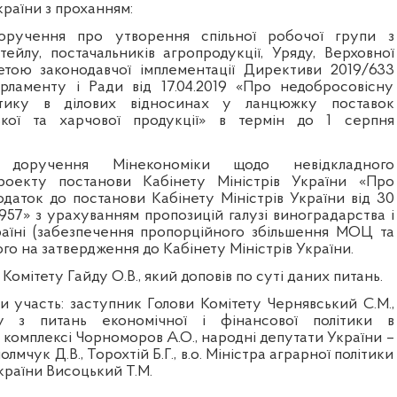
країни
з проханням:
доручення про утворення спільної робочої групи з
тейлу, постачальників агропродукції, Уряду, Верховної
етою законодавчої імплементації Директиви 2019/633
рламенту і Ради від 17.04.2019 «Про недобросовісну
ктику в ділових відносинах у ланцюжку поставок
ської та харчової продукції» в термін до 1 серпня
і доручення Мінекономіки щодо невідкладного
оекту постанови Кабінету Міністрів України «Про
одаток до постанови Кабінету Міністрів України від 30
957» з урахуванням пропозицій галузі виноградарства і
аїні (забезпечення пропорційного збільшення МОЦ та
го на затвердження до Кабінету Міністрів України.
Комітету Гайду О.В., який доповів по суті даних питань.
и участь: заступник Голови Комітету Чернявський С.М.,
ту з питань економічної і фінансової політики в
комплексі Чорноморов А.О., народні депутати України –
лмчук Д.В., Торохтій Б.Г., в.о. Міністра аграрної політики
країни Висоцький Т.М.