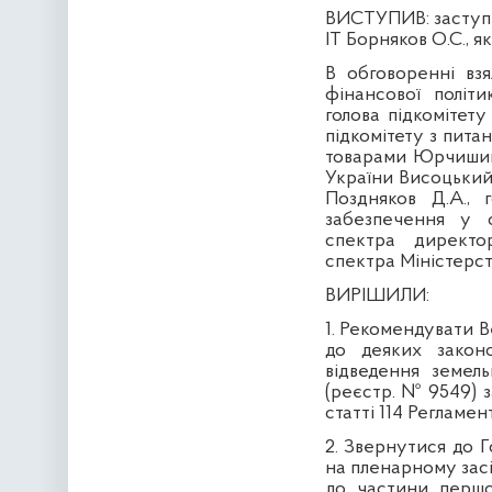
ВИСТУПИВ:
заступ
IT Борняков О.С., я
В обговоренні взя
фінансової політ
голова підкомітету
підкомітету з пита
товарами Юрчишин
України Висоцький 
Поздняков Д.А., 
забезпечення у с
спектра директо
спектра Міністерст
ВИРІШИЛИ:
1. Рекомендувати В
до деяких закон
відведення земел
(реєстр. № 9549) з
статті 114 Регламе
2. Звернутися до 
на пленарному засі
до частини першо