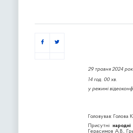
Поділитись
29 травня 2024
рок
14 год. 00 хв.
у режимі відеоконф
Головував:
Голова К
Присутні
народні
Герасимов А.В.,
Гр