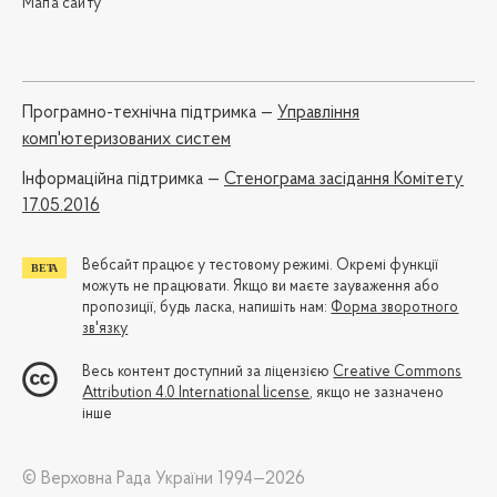
Мапа сайту
Програмно-технічна підтримка —
Управління
комп'ютеризованих систем
Iнформаційна підтримка —
Стенограма засідання Комітету
17.05.2016
Вебсайт працює у тестовому режимі. Окремі функції
можуть не працювати. Якщо ви маєте зауваження або
пропозиції, будь ласка, напишіть нам:
Форма зворотного
зв'язку
Весь контент доступний за ліцензією
Creative Commons
Attribution 4.0 International license
, якщо не зазначено
інше
© Верховна Рада України 1994—2026