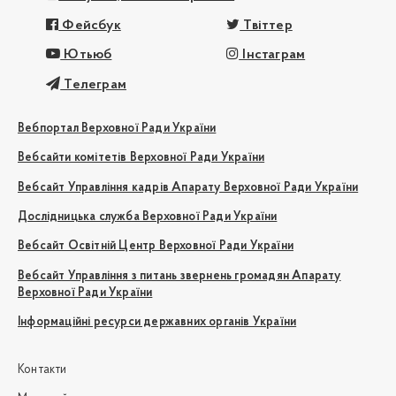
Фейсбук
Твіттер
Ютьюб
Інстаграм
Телеграм
Вебпортал Верховної Ради України
Вебсайти комітетів Верховної Ради України
Вебсайт Управління кадрів Апарату Верховної Ради України
Дослідницька служба Верховної Ради України
Вебсайт Освітній Центр Верховної Ради України
Вебсайт Управління з питань звернень громадян Апарату
Верховної Ради України
Інформаційні ресурси державних органів України
Контакти