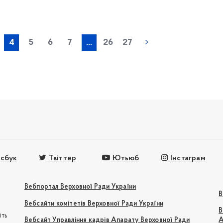
« попередня
4
5
6
7
...
26
27
сбук
Твіттер
Ютьюб
Інстаграм
Вебпортал Верховної Ради України
В
Вебсайти комітетів Верховної Ради України
В
іть
Вебсайт Управління кадрів Апарату Верховної Ради
А