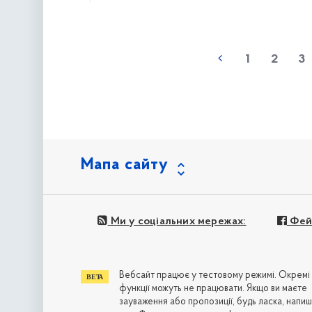
наступна »
1
2
3
Мапа сайту
Ми у соціальних мережах:
Фей
Вебсайт працює у тестовому режимі. Окремі
функції можуть не працювати. Якщо ви маєте
зауваження або пропозиції, будь ласка, напиш