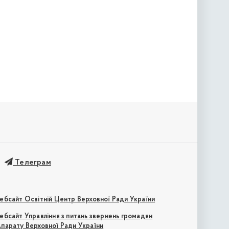
Телеграм
ебсайт Освітній Центр Верховної Ради України
ебсайт Управління з питань звернень громадян
парату Верховної Ради України