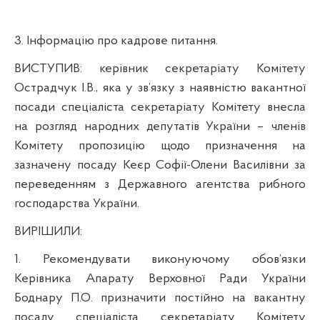
3.
Інформацію про кадрове питання.
ВИСТУПИВ:
керівник секретаріату Комітету
Острадчук І.В., яка
у зв’язку з наявністю вакантної
посади спеціаліста секретаріату Комітету
внесла
на розгляд народних
депутатів України
–
членів
Комітету
пропозицію щодо призначення
на
зазначену посаду Кеєр Софії-Олени Василівни
за
переведенням з Державного агентства рибного
господарства України.
ВИРІШИЛИ:
1.
Рекомендувати
в
иконуючому обов’язки
Керівника Апарату Верховної Ради України
Боднару П.О. призначити постійно на вакантну
посаду
спеціаліста
секретаріату Комітету