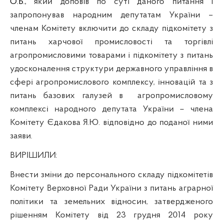
О.Б.,
який доповів по суті даного питання і
запропонував народним депутатам України –
членам Комітету включити до складу підкомітету з
питань харчової промисловості та торгівлі
агропромисловими товарами і підкомітету з питань
удосконалення структури державного управління в
сфері агропромислового комплексу, інновацій та з
питань базових галузей в
агропромисловому
комплексі народного депутата України – члена
Комітету Єдакова Я.Ю. відповідно до поданої ними
заяви.
ВИРІШИЛИ:
Внести зміни до персонального складу підкомітетів
Комітету Верховної Ради України з питань аграрної
політики та земельних відносин, затвердженого
рішенням Комітету від 23 грудня 2014 року