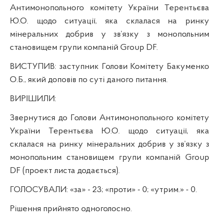
Антимонопольного комітету України Терентьєва
Ю.О. щодо ситуації, яка склалася на ринку
мінеральних добрив у зв’язку з монопольним
становищем групи компаній Group DF.
ВИСТУПИВ
: заступник Голови Комітету Бакуменко
О.Б., який доповів
по суті даного питання.
ВИРІШИЛИ:
Звернутися до Голови Антимонопольного комітету
України Терентьєва Ю.О. щодо ситуації, яка
склалася на ринку мінеральних добрив у зв’язку з
монопольним становищем групи компаній Group
DF (проект листа додається).
ГОЛОСУВАЛИ
: «за» - 23; «проти» - 0; «утрим.» - 0.
Рішення прийнято одноголосно.