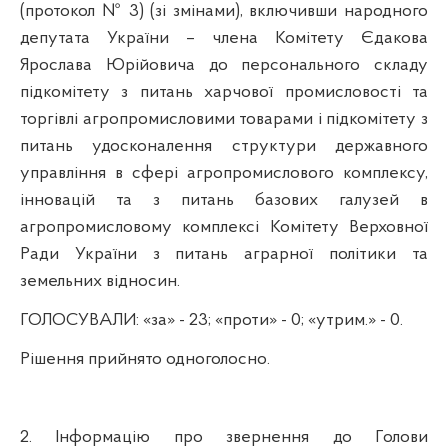
(протокол № 3) (зі змінами),
включивши народного
депутата України – члена Комітету
Єдакова
Ярослава Юрійовича
до персонального складу
підкомітету з питань харчової промисловості та
торгівлі агропромисловими товарами і підкомітету з
питань удосконалення структури державного
управління в сфері агропромислового комплексу,
інновацій та з питань базових галузей в
агропромисловому комплексі
Комітету Верховної
Ради України з питань аграрної політики та
земельних відносин.
ГОЛОСУВАЛИ
: «за» - 23; «проти» - 0; «утрим.» - 0.
Рішення прийнято одноголосно.
2.
Інформацію про звернення до Голови