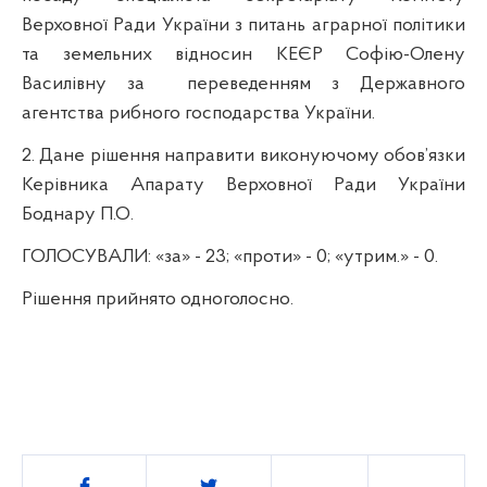
Верховної Ради України з питань аграрної політики
та земельних відносин КЕЄР
Софію-Олену
Василівну
за
переведенням з
Державного
агентства рибного господарства України
.
2.
Дане рішення направити виконуючому обов’язки
Керівника Апарату Верховної Ради України
Боднару П.О.
ГОЛОСУВАЛИ:
«за» - 23; «проти» - 0; «утрим.» -
0
.
Р
ішення прийнято одноголосно.
Поділитись