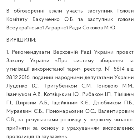
В обговоренні взяли участь
з
аступник Голови
Комітету Бакуменко О.Б.
та заступник голови
Всеукраїнської Аграрної Ради Соколов М.Ю.
ВИРІШИЛИ:
1.
Рекомендувати Верховній Раді України проект
Закону України «Про систему збирання та
утилізації використаної тари», реєстр. № 5614 від
28.12.2016, поданий народними депутатами України
Луценко І.С., Тригубенком С.М., Іоновою М.М.,
Іванчуком А.В., Котвіцьким І.О., Рибаком І.П., Тімішем
Г.І., Дирівим А.Б., Іщейкіним К.Є., Дзюбликом П.В.,
Мураєвим Є.В., Пономарьовим О.С., Валентировим
С.В., за результатами розгляду у першому читанні
прийняти за основу з урахуванням висловлених
пропозицій та зауважень.