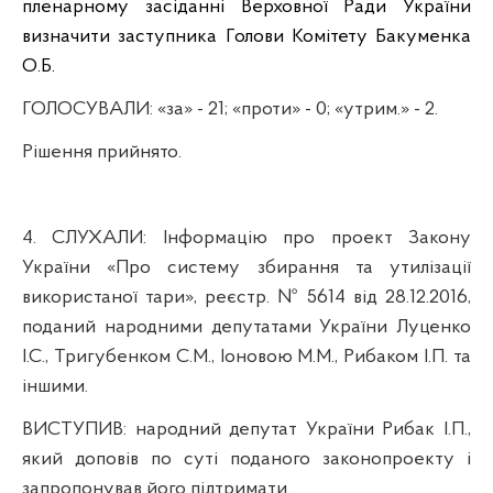
пленарному засіданні Верховної Ради України
визначити заступника Голови Комітету Бакуменка
О.Б.
ГОЛОСУВАЛИ:
«за» - 21; «проти» - 0; «утрим.» - 2.
Р
ішення прийнято.
4.
СЛУХАЛИ:
Інформацію про проект Закону
України «Про систему збирання та утилізації
використаної тари», реєстр. № 5614 від 28.12.2016,
поданий народними депутатами України Луценко
І.С., Тригубенком С.М., Іоновою М.М., Рибаком І.П. та
іншими.
ВИСТУПИВ:
народний депутат України Рибак І.П.,
який доповів
по суті поданого законопроекту і
запропонував його підтримати.