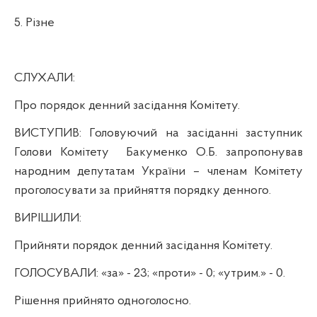
5.
Різне
СЛУХАЛИ:
Про порядок денний засідання Комітету.
ВИСТУПИВ:
Головуючий на засіданні з
аступник
Голови Комітету
Бакуменко О.Б.
запропонував
народним депутатам України – членам Комітету
проголосувати за прийняття порядку денного.
ВИРІШИЛИ:
Прийняти
порядок денний засідання Комітету.
ГОЛОСУВАЛИ:
«за» - 23; «проти» - 0; «утрим.» -
0
.
Р
ішення прийнято одноголосно.