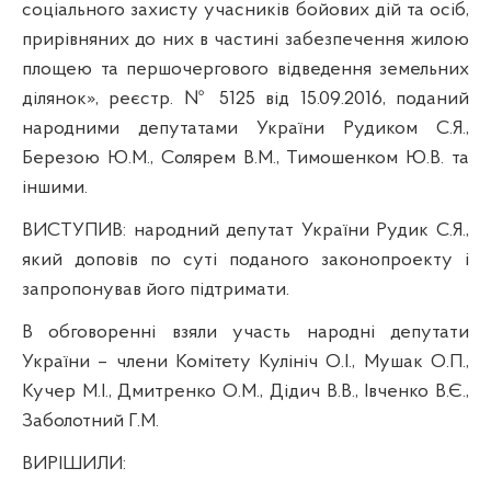
соціального захисту учасників бойових дій та осіб,
прирівняних до них в частині забезпечення жилою
площею та першочергового відведення земельних
ділянок», реєстр. № 5125 від 15.09.2016, поданий
народними депутатами України Рудиком С.Я.,
Березою Ю.М., Солярем В.М., Тимошенком Ю.В. та
іншими.
ВИСТУПИВ:
народний депутат України Рудик С.Я.,
який доповів по суті поданого законопроекту і
запропонував його підтримати.
В обговоренні взяли участь народні депутати
України – члени Комітету
Кулініч О.І., Мушак О.П.,
Кучер М.І., Дмитренко О.М., Дідич В.В.,
Івченко В.Є.,
Заболотний Г.М.
ВИРІШИЛИ: