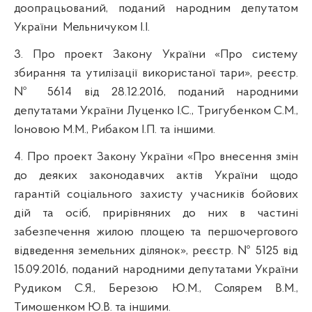
доопрацьований, поданий народним депутатом
України
Мельничуком І.І.
3.
Про проект Закону України «Про систему
збирання та утилізації використаної тари», реєстр.
№ 5614 від 28.12.2016, поданий народними
депутатами України Луценко І.С., Тригубенком С.М.,
Іоновою М.М., Рибаком І.П. та іншими.
4.
Про проект Закону України «Про внесення змін
до деяких законодавчих актів України щодо
гарантій соціального захисту учасників бойових
дій та осіб, прирівняних до них в частині
забезпечення жилою площею та першочергового
відведення земельних ділянок», реєстр. № 5125 від
15.09.2016, поданий народними депутатами України
Рудиком С.Я., Березою Ю.М., Солярем В.М.,
Тимошенком Ю.В. та іншими.