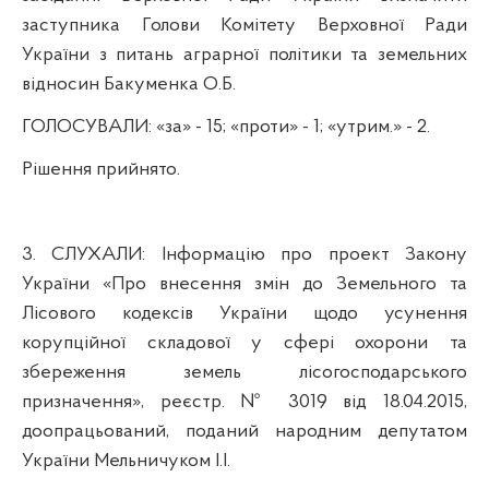
заступника Голови Комітету Верховної Ради
України з питань аграрної політики та земельних
відносин Бакуменка О.Б.
ГОЛОСУВАЛИ:
«за» - 15; «проти» - 1; «утрим.» - 2.
Р
ішення прийнято.
3.
СЛУХАЛИ:
Інформацію про
проект Закону
України «Про внесення змін до Земельного та
Лісового кодексів України щодо усунення
корупційної складової у сфері охорони та
збереження земель лісогосподарського
призначення», реєстр. № 3019 від 18.04.2015,
доопрацьований, поданий народним депутатом
України Мельничуком І.І.