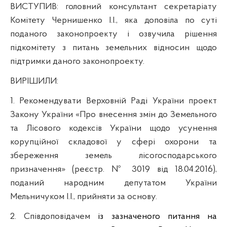
ВИСТУПИВ:
головний консультант секретаріату
Комітету Чернишенко І.І., яка доповіла
по суті
поданого законопроекту і озвучила рішення
підкомітету з питань земельних відносин щодо
підтримки даного законопроекту.
ВИРІШИЛИ:
1.
Рекомендувати Верховній Раді України проект
Закону України «Про внесення змін до Земельного
та Лісового кодексів України щодо усунення
корупційної складової у сфері охорони та
збереження земель лісогосподарського
призначення» (реєстр. № 3019 від 18.04.2016),
поданий народним депутатом України
Мельничуком І.І., прийняти за основу.
2.
Співдоповідачем
із зазначеного питання на