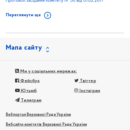
Протокол засідання Комітету № 50 від 07.02.2017
Переглянути ще
Мапа сайту
Ми у соціальних мережах:
Фейсбук
Твіттер
Ютьюб
Інстаграм
Телеграм
Вебпортал Верховної Ради України
Вебсайти комітетів Верховної Ради України