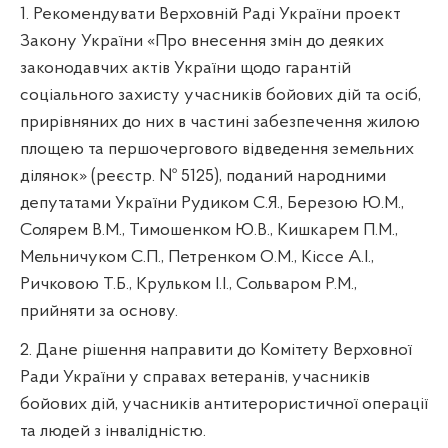
1. Рекомендувати Верховній Раді України проект
Закону України «Про внесення змін до деяких
законодавчих актів України щодо гарантій
соціального захисту учасників бойових дій та осіб,
прирівняних до них в частині забезпечення жилою
площею та першочергового відведення земельних
ділянок» (реєстр. № 5125), поданий народними
депутатами України Рудиком С.Я., Березою Ю.М.,
Солярем В.М., Тимошенком Ю.В., Кишкарем П.М.,
Мельничуком С.П., Петренком О.М., Кіссе А.І.,
Ричковою Т.Б., Крульком І.І., Сольваром Р.М.,
прийняти за основу.
2. Дане рішення направити до Комітету Верховної
Ради України у справах ветеранів, учасників
бойових дій, учасників антитерористичної операції
та людей з інвалідністю.