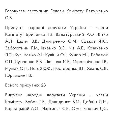
Головував:
з
аступник Г
олови Комітету
Бакуменко
О.Б.
Присутні:
народні депутати України
–
члени
Комітету: Бриченко І.В.,
Вадатурський
А.О., Вітко
А.Л., Дідич В.В., Дмитренко О.М., Єдаков Я.Ю.,
Заболотний Г.М., Івченко В.Є., Кіт А.Б., Козаченко
Л.П., Кузьменко А.І.,
Кулініч
О.І., Кучер М.І., Лабазюк
С.П., Лунченко В.В., Люшняк М.В., Мірошніченко І.В.,
Мушак
О.П., Негой Ф.Ф., Нестеренко В.Г., Хлань С.В.,
Юрчишин П.В.
Всього присутніх: 23
Відсутні:
народні депутати України – члени
Комітету: Бобов Г.Б.,
Давиденко В.М., Добкін Д.М.,
Корнацький А.О., Мартиняк С.В.,
Омельянович Д.С.,