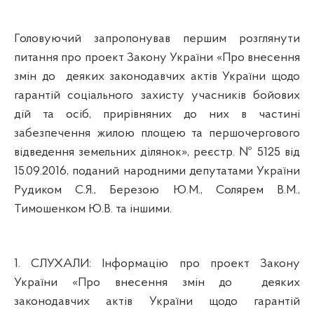
Головуючий запропонував першим розглянути
питання про
проект Закону України «Про внесення
змін до
деяких законодавчих актів України щодо
гарантій соціального захисту учасників бойових
дій та осіб, прирівняних до них в частині
забезпечення жилою площею та першочергового
відведення земельних ділянок», реєстр. № 5125 від
15.09.2016, поданий народними депутатами України
Рудиком С.Я., Березою Ю.М., Солярем В.М.,
Тимошенком Ю.В. та іншими.
1.
СЛУХАЛИ:
Інформацію про проект Закону
України «Про внесення змін до
деяких
законодавчих актів України щодо гарантій