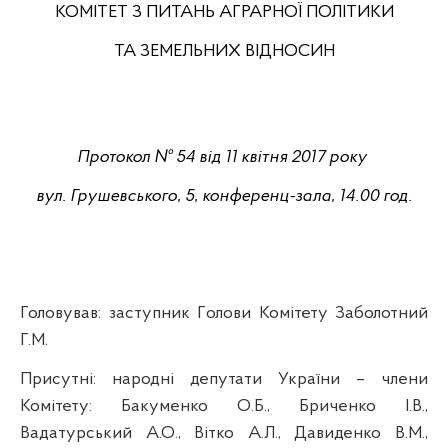
КОМІТЕТ З ПИТАНЬ АГРАРНОЇ ПОЛІТИКИ
ТА ЗЕМЕЛЬНИХ ВІДНОСИН
Протокол № 54 від 11 квітня
20
17
року
вул. Грушевського, 5, конференц-зала,
1
4
.
0
0 год.
Головував:
з
аступник Г
олови Комітету
Заболотний
Г.М.
Присутні:
народні депутати України
–
члени
Комітету: Бакуменко О.Б., Бриченко І.В.,
Вадатурський
А.О., Вітко А.Л., Давиденко В.М.,