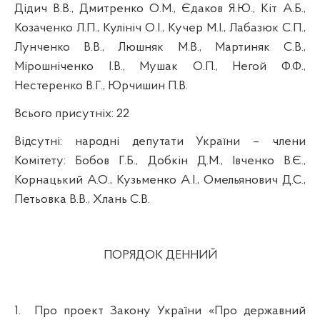
Дідич В.В., Дмитренко О.М., Єдаков Я.Ю., Кіт А.Б.,
Козаченко Л.П.,
Кулініч
О.І., Кучер М.І., Лабазюк С.П.,
Лунченко В.В., Люшняк М.В., Мартиняк С.В.,
Мірошніченко І.В.,
Мушак
О.П., Негой Ф.Ф.,
Нестеренко В.Г., Юрчишин П.В.
Всього присутніх: 22
Відсутні:
народні депутати України – члени
Комітету: Бобов Г.Б.,
Добкін Д.М., Івченко В.Є.,
Корнацький А.О.,
Кузьменко А.І.,
Омельянович Д.С.,
Петьовка В.В., Хлань С.В.
ПОРЯДОК ДЕННИЙ
1.
Про проект Закону України «Про державний