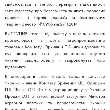
здійснюється з метою перевірки відповідності
законодавству про безпечність та якість харчових
продуктів і кормів, здоров’я та благополуччя
тварин», реєстр. № 0906 від 27.11.2014.
ВИСТУПИВ:
голова підкомітету з питань харчової
промисловості та торгівлі агропромисловими
товарами Комітету Юрчишин П.В., який доповів по
суті доопрацьованого до повторного другого
читання законопроекту і запропонував його
підтримати.
В обговоренні взяли участь народні депутати
України – члени Комітету
Бриченко І.В., Юрчишин
П.В., Мушак О.П., Кіт А.Б.,
народний депутат України
Продан О.П., а також перший заступник Міністра
аграрної політики та продовольства України
Мартинюк М.П. і перший заступник Голови