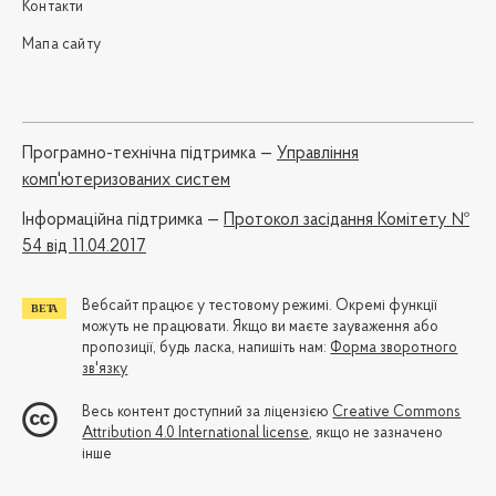
Контакти
Мапа сайту
Програмно-технічна підтримка —
Управління
комп'ютеризованих систем
Iнформаційна підтримка —
Протокол засідання Комітету №
54 від 11.04.2017
Вебсайт працює у тестовому режимі. Окремі функції
можуть не працювати. Якщо ви маєте зауваження або
пропозиції, будь ласка, напишіть нам:
Форма зворотного
зв'язку
Весь контент доступний за ліцензією
Creative Commons
Attribution 4.0 International license
, якщо не зазначено
інше