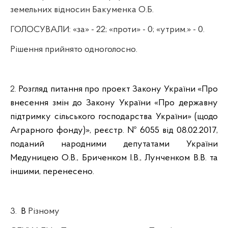
земельних відносин Бакуменка О.Б.
ГОЛОСУВАЛИ:
«за» - 22; «проти» - 0; «утрим.» - 0.
Рішення прийнято одноголосно.
2.
Розгляд питання про проект Закону України «Про
внесення змін до Закону України «Про державну
підтримку сільського господарства України» (щодо
Аграрного фонду)», реєстр. № 6055 від 08.02.2017,
поданий народними депутатами України
Медуницею О.В., Бриченком І.В., Лунченком В.В. та
іншими, перенесено.
3.
В
Різному