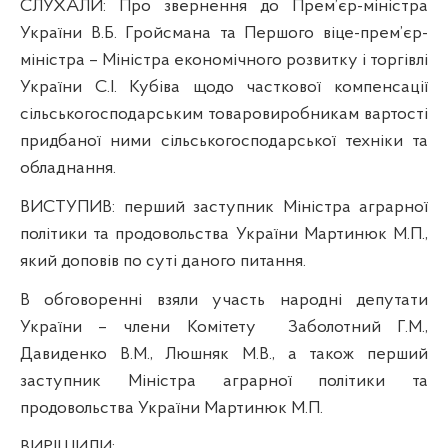
СЛУХАЛИ:
Про звернення до Прем’єр-міністра
України В.Б. Гройсмана та Першого віце-прем’єр-
міністра – Міністра економічного розвитку і торгівлі
України С.І. Кубіва щодо часткової компенсації
сільськогосподарським товаровиробникам вартості
придбаної ними сільськогосподарської техніки та
обладнання.
ВИСТУПИВ:
перший заступник Міністра аграрної
політики та продовольства України Мартинюк М.П.,
який доповів по суті даного питання.
В обговоренні взяли участь народні депутати
України – члени Комітету
Заболотний Г.М.,
Давиденко В.М., Люшняк М.В., а також перший
заступник Міністра аграрної політики та
продовольства України Мартинюк М.П.
ВИРІШИЛИ: