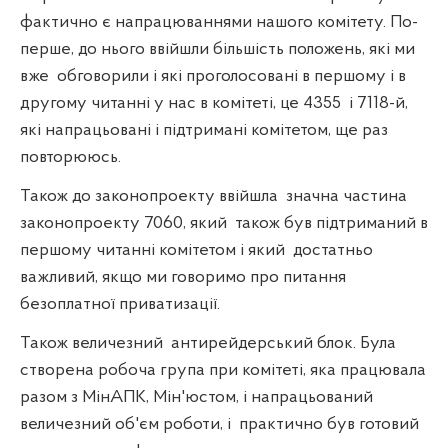
фактично є напрацюваннями нашого комітету. По-
перше, до нього ввійшли більшість положень, які ми
вже
обговорили і які проголосовані в першому і в
другому читанні у нас в комітеті, це 4355
і 7118-й,
які напрацьовані і підтримані комітетом, ще раз
повторююсь.
Також до законопроекту ввійшла
значна частина
законопроекту 7060, який
також був підтриманий в
першому читанні комітетом і який
достатньо
важливий, якщо ми говоримо про питання
безоплатної приватизації.
Також величезний
антирейдерський блок. Була
створена робоча група при комітеті, яка працювала
разом з МінАПК, Мін'юстом, і напрацьований
величезний об'єм роботи, і
практично був готовий