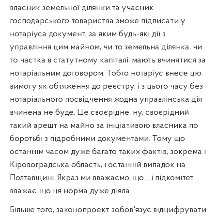
власник земельної ділянки та учасник
господарського товариства зможе підписати у
нотаріуса документ, за яким будь-які дії з
управління цим майном, чи то земельна ділянка, чи
то частка в статутному капіталі, мають вчинятися за
нотаріальним договором. Тобто нотаріус внесе цю
вимогу як обтяження до реєстру, і з цього часу без
нотаріального посвідчення жодна управлінська дія
вчинена не буде. Це своєрідне, ну, своєрідний
такий арешт на майно за ініціативою власника по
боротьбі з підробними документами. Тому що
останнім часом дуже багато таких фактів, зокрема і
Кіровоградська область, і останній випадок на
Полтавщині. Якраз ми вважаємо, що… і підкомітет
вважає, що ця норма дуже діяла.
Більше того, законопроект зобов'язує відцифрувати