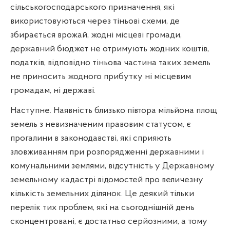
сільськогосподарського призначення, які
використовуються через тіньові схеми, де
збирається врожай, жодні місцеві громади,
державний бюджет не отримують жодних коштів,
податків, відповідно тіньова частина таких земель
не приносить жодного прибутку ні місцевим
громадам, ні державі.
Наступне. Наявність близько півтора мільйона площ
земель з невизначеним правовим статусом, є
прогалини в законодавстві, які сприяють
зловживанням при розпорядженні державними і
комунальними землями, відсутність у Державному
земельному кадастрі відомостей про величезну
кількість земельних ділянок. Це деякий тільки
перелік тих проблем, які на сьогоднішній день
сконцентровані, є достатньо серйозними, а тому