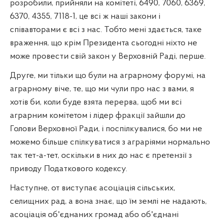
розробили, прийняли на комітеті, 6490, 7060, 6369,
6370, 4355, 7118-1, це всі ж наші закони і
співавторами є всі з нас. Тобто мені здається, таке
враження, що крім Президента сьогодні ніхто не
може провести свій закон у Верховній Раді, перше.
Друге, ми тільки що були на аграрному форумі, на
аграрному віче, те, що ми чули про нас з вами, я
хотів би, коли буде взята перерва, щоб ми всі
аграрним комітетом і лідер фракції зайшли до
Голови Верховної Ради, і поспілкувалися, бо ми не
можемо більше спілкуватися з аграріями нормально
так тет-а-тет, оскільки в них до нас є претензії з
приводу Податкового кодексу.
Наступне, от виступає асоціація сільських,
селищних рад, а вона знає, що їм землі не надають,
асоціація об'єднаних громад або об'єднані