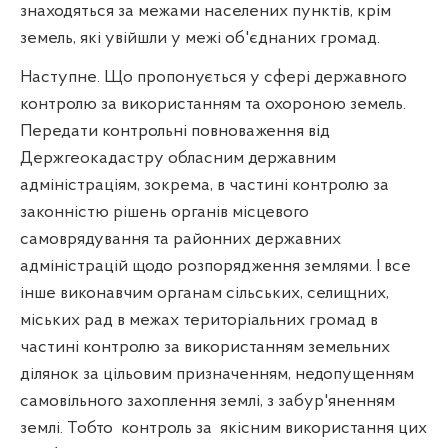
знаходяться за межами населених пунктів, крім
земель, які увійшли у межі об'єднаних громад.
Наступне. Що пропонується у сфері державного
контролю за використанням та охороною земель.
Передати контрольні повноваження від
Держгеокадастру обласним державним
адміністраціям, зокрема, в частині контролю за
законністю рішень органів місцевого
самоврядування та районних державних
адміністрацій щодо розпорядження землями. І все
інше виконавчим органам сільських, селищних,
міських рад в межах територіальних громад в
частині контролю за використанням земельних
ділянок за цільовим призначенням, недопущенням
самовільного захоплення землі, з забур'яненням
землі. Тобто
контроль за
якісним використання цих