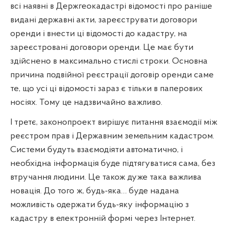
всі наявні в Держгеокадастрі відомості про раніше
видані державні акти, зареєструвати договори
оренди і внести ці відомості до кадастру, на
зареєстровані договори оренди. Це має бути
здійснено в максимально стислі строки. Основна
причина подвійної реєстрації договір оренди саме
те, що усі ці відомості зараз є тільки в паперових
носіях. Тому це надзвичайно важливо.
І третє, законопроект вирішує питання взаємодії між
реєстром прав і Державним земельним кадастром.
Системи будуть взаємодіяти автоматично, і
необхідна інформація буде підтягуватися сама, без
втручання людини. Це також дуже така важлива
новація. До того ж, будь-яка… буде надана
можливість одержати будь-яку інформацію з
кадастру в електронній формі через Інтернет.