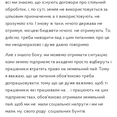
всі ми знаємо, що існують договори про спільний
обробіток, і, по суті, земля не використовується за
цільовим призначення, а її використовують, не
зрозуміло хто. І знову ж таки, нічого держава не
отримує, місцеві бюджети нічого
не отримують. То,
дійсно, треба наводити лад з цим питанням, про це
ми неодноразово і дуже давно говоримо.
Але з іншого боку, ми можемо отримати ситуацію,
коли землю підприємств академії просто відберуть і
працівники втратять право на земельний пай. Тому
я вважаю, що це питання обов'язково треба
допрацьовувати, тому що це дуже важливо, щоб ті
працівники, які працювали на … і працюють на цих
підприємствах, обов'язково отримали земельний
пай, щоб ми не
мали соціальної напруги і ми не
мали, ну, свого роду
соціальних бунтів.