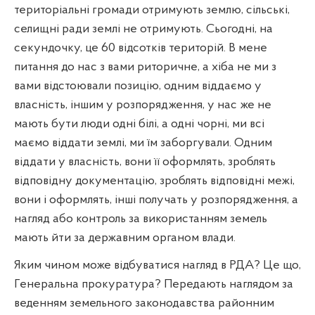
територіальні громади отримують землю, сільські,
селищні ради землі не отримують. Сьогодні, на
секундочку, це 60 відсотків територій. В мене
питання до нас з вами риторичне, а хіба не ми з
вами відстоювали позицію, одним віддаємо у
власність, іншим у розпорядження, у нас же не
мають бути люди одні білі, а одні чорні, ми всі
маємо віддати землі, ми їм заборгували. Одним
віддати у власність, вони її оформлять, зроблять
відповідну документацію, зроблять відповідні межі,
вони і оформлять, інші получать у розпорядження, а
нагляд або контроль за використанням земель
мають йти за державним органом влади.
Яким чином може відбуватися нагляд в РДА? Це що,
Генеральна прокуратура? Передають наглядом за
веденням земельного законодавства районним