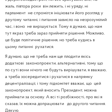
жаль, півтора роки
він лежить, і ні уряду, ні
парламент
не спромігся ініціювати його розгляд у
другому читанні, і питання зависло на незрозумілий
час, і воно
не вирішується. Тому я думаю, що нам
тут якраз треба зараз прийняти рішення. Можливо,
це буде політичне рішення, но треба кудись в
цьому питанні
рухатися.
Я думаю, що не треба нам ще плодити якісь
додаткові
законопроекти, альтернативні, тому що
по суті вони нічого не будуть вирішувати, я вважаю,
а треба зосередитися і рухатися в напрямку
децентралізації, і тому підкомітет вважає, що
цей
законопроект, який вносить Президент, можна
приймати за основу. А всі ті розбіжності, про які я
сказав, їх можна допрацювати
до другого читання.
Дякую.