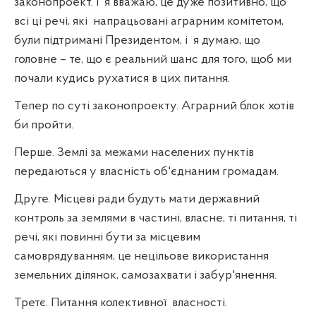
законопроект. І
я вважаю, це дуже позитивно, що
всі ці речі, які
напрацьовані аграрним комітетом,
були підтримані Президентом, і
я думаю, що
головне – те, що є реальний шанс для того, щоб ми
почали кудись рухатися в цих питання.
Тепер по суті законопроекту. Аграрний блок хотів
би пройти.
Перше. Землі за межами населених пунктів
передаються у власність об'єднаним громадам.
Друге. Місцеві ради будуть мати державний
контроль за землями в частині, власне, ті питання, ті
речі, які повинні бути за місцевим
самоврядуванням, це нецільове використання
земельних ділянок, самозахвати і забур'янення.
Третє. Питання колективної
власності.