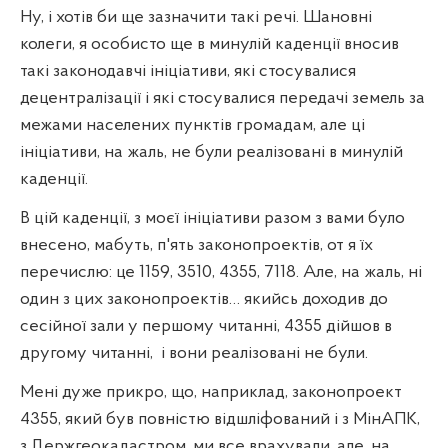
Ну, і хотів би ще зазначити такі речі. Шановні
колеги, я особисто ще в минулій каденції вносив
такі законодавчі ініціативи, які стосувалися
децентралізації і які стосувалися передачі земель за
межами населених пунктів громадам, але ці
ініціативи, на жаль, не були реалізовані в минулій
каденції.
В цій каденції, з моєї ініціативи разом з вами було
внесено, мабуть, п'ять законопроектів, от я їх
перечислю: це 1159, 3510, 4355, 7118. Але, на жаль, ні
один з цих законопроектів… якийсь доходив до
сесійної зали у першому читанні, 4355 дійшов в
другому читанні,
і вони реалізовані не були.
Мені дуже прикро, що, наприклад, законопроект
4355, який був повністю відшліфований і з МінАПК,
з Держгеокадастром, ми все врахували, але, на