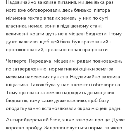
Надзвичайно важливе питання, ми декілька раз
його вже обговорювали, десь близько
півтора
мільйона гектарів таких земель, у них по суті
власника немає, вони в підвішеному стані,
величезні
кошти ідуть не в місцеві бюджети. І тому
дуже важливо, щоб цей блок був врахований і
проголосований, і реально почав працювати.
Четверте. Передача
місцевим
радам повноважень
по затвердженню
нормативної оцінки землі за
межами населених пунктів. Надзвичайно важлива
ініціатива. Також була у нас в комітеті обговорена.
Тому що плата за землю надходить до місцевих
бюджетів, тому саме дуже важливо, щоб базу
оподаткування встановлювали якраз місцеві ради.
Антирейдерський блок, я вже говорив про це. Дуже
коротко пройду. Запропоновується норма, за якою