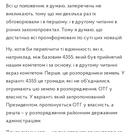
Всі ці положення, я думаю, заперечень не
викликають, тому що ми декілька раз їх
обговорювали і в першому, і в другому читанні в
різних законопроектах. Тому я думаю, що
достатньо всі проінформовані по суті цих новацій.
Ну, хотів би перелічити ті відмінності, які є,
наприклад, між базовим 4355, який був прийнятий
нашим комітетом і за основу, і в другому читанні
якраз комітетом. Перше, це розпорядники земель. У
варіанті 4355 це громади, які не об'єдналися,
отримають цю землю в розпорядження, ОТГ у
власність. У варіанті, який запропонований
Президентом, пропонується ОТГ у власність, а
решта – у розпорядження районним державним
адміністраціям.