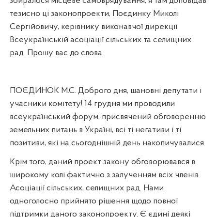
збиралося місцеве самоврядування, я там доповідав
тезисно ці законопроекти, Поєдинку Миколі
Сергійовичу, керівнику виконавчої дирекції
Всеукраїнській асоціації сільських та селищних
рад. Прошу вас до слова.
ПОЄДИНОК М.С. Доброго дня, шановні депутати і
учасники комітету! 14 грудня ми проводили
всеукраїнський форум, присвячений обговоренню
земельних питань в Україні, всі ті негативи і ті
позитиви, які на сьогоднішній день накопичувалися.
Крім того, даний проект закону обговорювався в
широкому колі фактично з залученням всіх членів
Асоціації сільських, селищних рад. Нами
одноголосно прийнято рішення щодо повної
підтримки даного законопроекту. Є єдині деякі