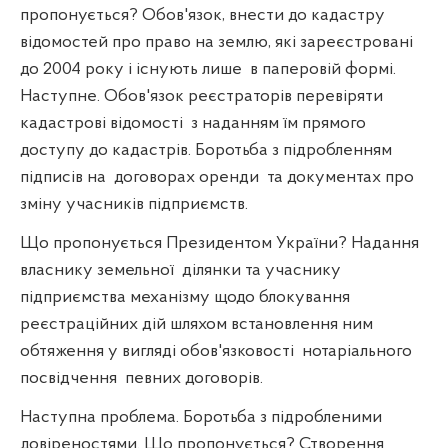
пропонується? Обов'язок, внести до кадастру
відомостей про право на землю, які зареєстровані
до 2004 року і існують лише
в паперовій формі.
Наступне. Обов'язок реєстраторів перевіряти
кадастрові відомості
з наданням їм прямого
доступу до кадастрів. Боротьба з підробленням
підписів на
договорах оренди
та документах про
зміну учасників підприємств.
Що пропонується Президентом України? Надання
власнику земельної
ділянки та учаснику
підприємства механізму щодо блокування
реєстраційних дій шляхом встановлення ним
обтяження у вигляді обов'язковості
нотаріального
посвідчення
певних договорів.
Наступна проблема. Боротьба з підробленими
довіреностями. Що пропонується? Створення