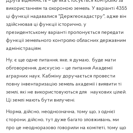
Друга відмінність – це яка стосується контролю за
використанням та охороною земель. У варіанті 4355
ці функції надавалися "Держгеокадастру", адже він
здійснював ці функції історично, у
президентському варіанті пропонується передати
функції земельного контролю обласних державним
адміністраціям.
Ну, є ще одне питання, яке, я думаю,
буде мати
обговорення, дискусію – це питання Академії
аграрних наук. Кабміну доручається провести
повну інвентаризацію земель академії і виявити ті
землі, які не використовуються для
наукових цілей.
Ці землі мають бути вилучені.
Норма, дійсно, неоднозначна, тому що, з однієї
сторони, дійсно, тут дуже багато зловживань, ми
про це неодноразово говорили на комітеті, тому що