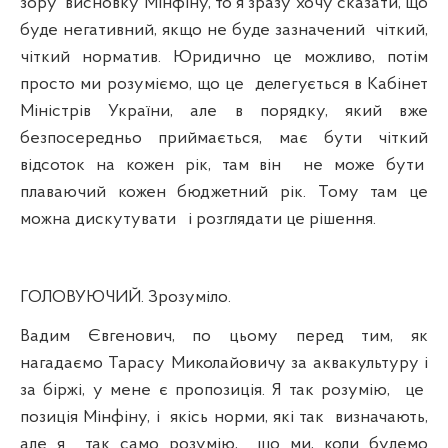
зору
висновку Мінфіну, то я зразу хочу сказати, що
буде негативний, якщо не буде зазначений
чіткий,
чіткий норматив. Юридично це можливо, потім
просто ми розуміємо, що це
делегується в Кабінет
Міністрів України, але в порядку, який вже
безпосередньо приймається, має бути чіткий
відсоток на кожен рік, там він
не може бути
плаваючий кожен бюджетний рік. Тому там це
можна дискутувати
і розглядати це рішення.
ГОЛОВУЮЧИЙ. Зрозуміло.
Вадим Євгенович, по цьому перед тим, як
нагадаємо Тарасу Миколайовичу за аквакультуру і
за біржі, у мене є пропозиція. Я так розумію,
це
позиція Мінфіну, і
якісь норми, які так
визначають,
але я
так само розумію,
що ми, коли будемо