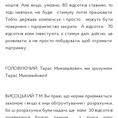
коштів. Але якщо, умовно, 80 відсотків ставимо, то
тоді навпаки, не буде
стимулу потім працювати.
Тобто держава компенсує і просто… можуть бути
повернені і підприємство закрито.
А відсотки… 70
відсотків коли інвестують, є стимул далі, дійсно, це
розвивати, а не просто побудувати, щоб отримати
підтримку…
ГОЛОВУЮЧИЙ. Тарас Миколайович, ми зрозуміли.
Тарас Миколайович!
ВИСОЦЬКИЙ Т.М. Ви праві, що норма приймається
законом, і якщо є інші обґрунтування і
розрахунки,
бо ці розрахунки були надані, ще
коли
30 відсотків
приймалося багато раніше,
з точки зору