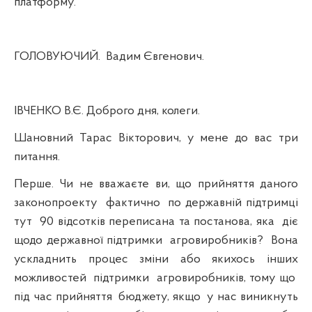
платформу.
ГОЛОВУЮЧИЙ.
Вадим Євгенович.
ІВЧЕНКО В.Є. Доброго дня, колеги.
Шановний Тарас Вікторович, у мене до вас три
питання.
Перше. Чи не вважаєте ви, що прийняття даного
законопроекту
фактично
по державній підтримці
тут
90 відсотків переписана та постанова, яка
діє
щодо державної підтримки
агровиробників?
Вона
ускладнить процес зміни або якихось інших
можливостей
підтримки
агровиробників, тому що
під час прийняття
бюджету, якщо
у нас виникнуть