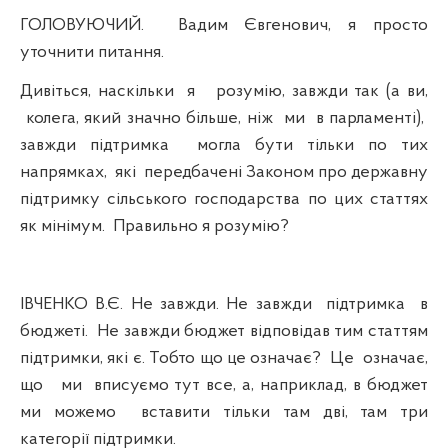
ГОЛОВУЮЧИЙ.
Вадим Євгенович, я просто
уточнити питання.
Дивіться, наскільки
я
розумію, завжди так (а ви,
колега, який значно більше, ніж
ми
в парламенті),
завжди підтримка
могла бути тільки по тих
напрямках,
які
передбачені Законом про державну
підтримку сільського господарства по цих статтях
як мінімум.
Правильно я розумію?
ІВЧЕНКО В.Є. Не завжди. Не завжди
підтримка
в
бюджеті.
Не завжди бюджет відповідав тим статтям
підтримки, які є. Тобто що це означає?
Це
означає,
що
ми
вписуємо тут все, а, наприклад, в бюджет
ми можемо
вставити тільки там дві, там три
категорії підтримки.