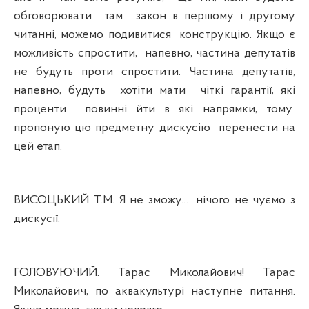
обговорювати
там
закон в першому і другому
читанні, можемо подивитися
конструкцію. Якщо є
можливість спростити,
напевно, частина депутатів
не будуть проти спростити. Частина депутатів,
напевно, будуть
хотіти мати
чіткі гарантії, які
проценти
повинні йти в які напрямки, тому
пропоную цю предметну дискусію
перенести на
цей етап.
ВИСОЦЬКИЙ Т.М. Я не зможу.… нічого не чуємо з
дискусії.
ГОЛОВУЮЧИЙ. Тарас Миколайович! Тарас
Миколайович, по аквакультурі наступне питання.