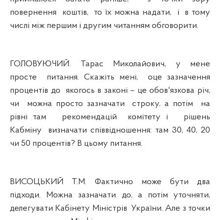
повернення
коштів,
то їх можна надати,
і
в тому
числі між першим і другим читанням обговорити.
ГОЛОВУЮЧИЙ. Тарас Миколайович, у мене
просте
питання. Скажіть мені,
оце зазначення
процентів до
якогось в законі – це обов'язкова річ,
чи
можна просто зазначати
строку, а потім
на
рівні там
рекомендацій
комітету і
рішень
Кабміну
визначати співвідношення: там 30, 40, 20
чи 50 процентів? В цьому питання.
ВИСОЦЬКИЙ Т.М. Фактично може бути два
підходи. Можна зазначати до, а потім уточняти,
делегувати Кабінету Міністрів
України. Але з точки