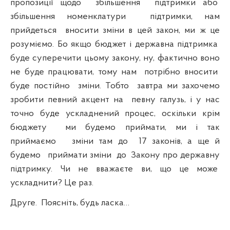
пропозиції щодо
збільшення
підтримки або
збільшення номенклатури
підтримки, нам
прийдеться
вносити зміни в цей закон, ми ж це
розуміємо. Бо якщо бюджет і державна підтримка
буде суперечити цьому закону, ну, фактично воно
не буде працювати, тому нам
потрібно вносити
буде постійно
зміни. Тобто
завтра ми захочемо
зробити певний акцент на
певну галузь, і у нас
точно буде ускладнений процес, оскільки крім
бюджету
ми будемо приймати, ми і так
приймаємо
зміни там до
17 законів, а ще й
будемо
приймати зміни
до
Закону про державну
підтримку. Чи не вважаєте ви, що це може
ускладнити? Це раз.
Друге.
Поясніть, будь ласка…