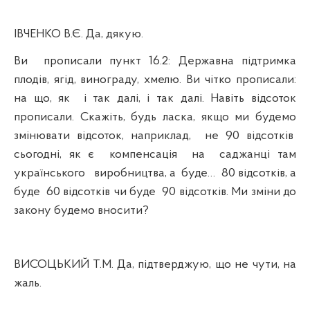
ІВЧЕНКО В.Є. Да, дякую.
Ви
прописали пункт 16.2: Державна
підтримка
плодів, ягід, винограду, хмелю. Ви чітко прописали:
на що, як
і так далі, і так далі. Навіть відсоток
прописали. Скажіть, будь ласка, якщо ми будемо
змінювати відсоток, наприклад,
не 90 відсотків
сьогодні, як є
компенсація
на
саджанці там
українського
виробництва, а
буде…
80 відсотків, а
буде
60 відсотків чи буде
90 відсотків. Ми зміни до
закону будемо вносити?
ВИСОЦЬКИЙ Т.М. Да, підтверджую, що не чути, на
жаль.