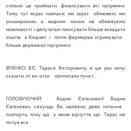
спільно це приймати, фінансувати всі напрямки.
Тому тут якраз навпаки, ми зараз
обмежені, ми
розширюємо, а жодним чином не обмежуємо
можливості
і депутатам голосувати більше вкладати
коштів
в бюджет, і
потім фермерам отримувати
більше державної підтримки.
ІВЧЕНКО В.Є. Тарасе Вікторовичу, я ще раз хочу
сказати, от ви чітко
прописали пункт…
ГОЛОВУЮЧИЙ.
Вадим Євгенович! Вадим
Євгенович, секунду. Ви, напевно, деякі питання
повторіть, тому що
у мене відчуття, що
Тарас не
почув все.