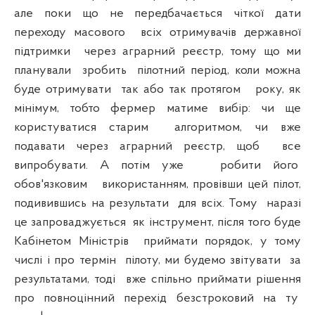
але поки що не передбачається чіткої дати
переходу масового
всіх отримувачів державної
підтримки
через аграрний реєстр, тому що ми
планували
зробить
пілотний період, коли можна
буде отримувати
так або так протягом
року, як
мінімум, тобто фермер матиме вибір: чи ще
користуватися старим
алгоритмом, чи вже
подавати через аграрний реєстр, щоб
все
випробувати. А потім уже
робити його
обов'язковим
використанням, провівши цей пілот,
подивившись на результати
для всіх. Тому
наразі
це запроваджується
як інструмент, після того буде
Кабінетом Міністрів
приймати порядок, у тому
числі і про термін
пілоту, ми будемо звітувати
за
результатами, тоді
вже спільно приймати рішення
про повноцінний перехід безстроковий на ту