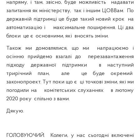
напряму, і там, звісно, буде можливість
надавати
запитання як міністерству,
так і іншим ЦОВВам.
По
державній підтримці це буде такий новий крок
на
автоматизацію і
максимальне поширення. Ці два
блоки
це є
основними, які
вносять зміни.
Також ми домовлялися, що ми
напрацюємо і
осінню прийдемо взагалі до
перезавантаження
підходу державної підтримки
в наступний
трирічний план,
але
це буде окремий
законопроект. Тут поки що є
ці точкові зміни, які ми
погодили на
комітетських слуханнях
в лютому
2020 року
спільно з вами.
Дякую.
ГОЛОВУЮЧИЙ.
Колеги, у нас сьогодні включені