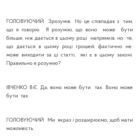
ГОЛОВУЮЧИЙ.
Зрозумів.
Но це співпадає з
тим,
що я говорю.
Я розумію, що воно
може
бути
більше, ніж дається в цьому році
напрямків, но
те,
що дається в цьому році грошей, фактично не
може виходити за ці статті,
які є в цьому законі.
Правильно я розумію?
ІВЧЕНКО В.Є. Да, воно може бути
так. Воно може
бути
так.
ГОЛОВУЮЧИЙ.
Ми
якраз і розширюємо, щоб мати
можливість.