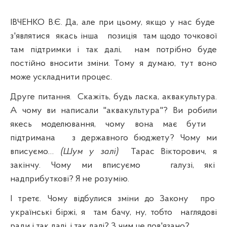
ІВЧЕНКО В.Є. Да, але при цьому, якщо у нас буде
з'являтися
якась інша
позиція
там щодо точкової
там підтримки і так далі,
нам потрібно буде
постійно вносити зміни. Тому я думаю, тут воно
може ускладнити процес.
Друге питання.
Скажіть, будь ласка, аквакультура.
А чому ви написали "аквакультура"? Ви робили
якесь моделювання, чому вона має бути
підтримана
з державного бюджету? Чому ми
вписуємо…
(Шум у залі)
Тарас Вікторович, я
закінчу. Чому ми вписуємо
галузі, які
надприбуткові? Я не розумію.
І третє. Чому відбулися зміни до Закону
про
українські біржі, я
там бачу, ну, тобто
наглядові
ради і так далі, і так далі? З чим це пов'язано?