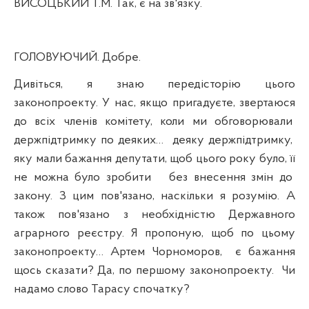
ВИСОЦЬКИЙ Т.М. Так, є на зв'язку.
ГОЛОВУЮЧИЙ. Добре.
Дивіться, я знаю передісторію цього
законопроекту. У нас, якщо пригадуєте, звертаюся
до всіх членів комітету, коли ми обговорювали
держпідтримку по деяких…
деяку держпідтримку,
яку мали бажання депутати, щоб цього року було, її
не можна було зробити
без внесення змін до
закону. З цим пов'язано, наскільки я розумію. А
також пов'язано з необхідністю Державного
аграрного реєстру. Я пропоную, щоб по цьому
законопроекту… Артем Чорноморов,
є бажання
щось сказати? Да, по першому законопроекту.
Чи
надамо слово Тарасу спочатку?