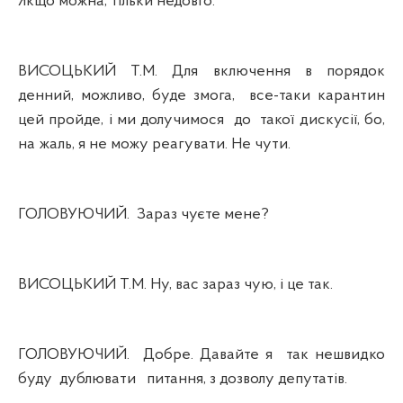
Якщо можна, тільки недовго.
ВИСОЦЬКИЙ Т.М. Для включення в порядок
денний, можливо, буде змога,
все-таки карантин
цей пройде, і ми долучимося
до
такої дискусії, бо,
на жаль, я не можу реагувати. Не чути.
ГОЛОВУЮЧИЙ.
Зараз чуєте мене?
ВИСОЦЬКИЙ Т.М. Ну, вас зараз чую, і це так.
ГОЛОВУЮЧИЙ.
Добре. Давайте я
так нешвидко
буду
дублювати
питання, з дозволу депутатів.