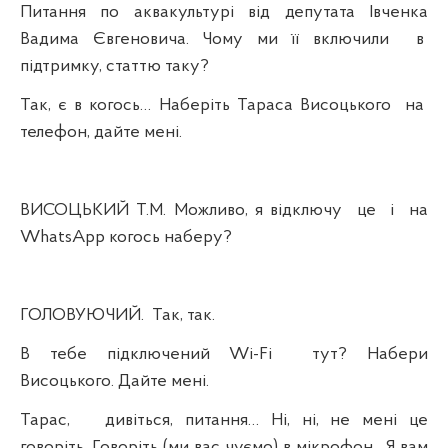
Питання по аквакультурі від депутата Івченка
Вадима Євгеновича. Чому ми її включили
в
підтримку, статтю таку?
Так, є в когось… Наберіть Тараса Висоцького
на
телефон, дайте мені.
ВИСОЦЬКИЙ Т.М. Можливо, я відключу
це
і
на
WhatsApp когось наберу?
ГОЛОВУЮЧИЙ.
Так, так.
В тебе підключений Wi-Fi
тут? Набери
Висоцького. Дайте мені.
Тарас,
дивіться, питання… Ні, ні, не мені це
говоріть. Говоріть (ми вас чуємо) в мікрофон.
Я вам