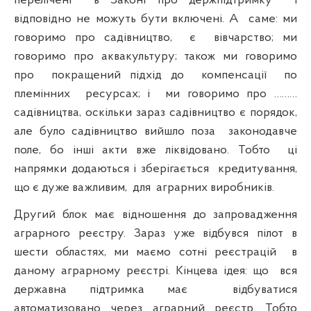
перелічені
в Законі про держпідтримку
і
відповідно не можуть бути включені. А
саме: ми
говоримо про садівництво,
є
вівчарство; ми
говоримо про аквакультуру; також ми говоримо
про
покращений підхід до
компенсації
по
племінних
ресурсах; і
ми говоримо про ………
садівництва, оскільки зараз садівництво є порядок,
але було садівництво вийшло поза
законодавче
поле, бо інші акти вже ліквідовано. Тобто
ці
напрямки додаються і зберігається
кредитування,
що є дуже важливим,
для
аграрних виробників.
Другий блок має відношення до запровадження
аграрного реєстру. Зараз уже відбувся пілот в
шести областях, ми маємо сотні реєстрацій
в
даному аграрному реєстрі. Кінцева ідея: що
вся
державна підтримка має
відбуватися
автоматизовано через аграрний реєстр. Тобто