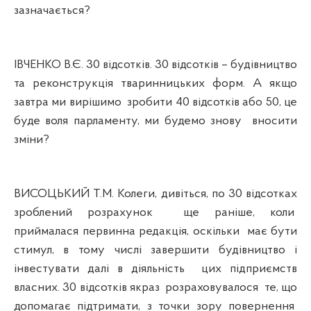
зазначається?
ІВЧЕНКО В.Є. 30 відсотків. 30 відсотків – будівництво
та реконструкція тваринницьких форм. А якщо
завтра ми вирішимо
зробити 40 відсотків або 50, це
буде воля парламенту, ми будемо знову
вносити
зміни?
ВИСОЦЬКИЙ Т.М. Колеги, дивіться, по 30 відсотках
зроблений розрахунок
ще раніше, коли
приймалася первинна редакція, оскільки
має бути
стимул, в тому числі завершити будівництво і
інвестувати далі в діяльність
цих підприємств
власних. 30 відсотків якраз
розраховувалося
те, що
допомагає підтримати, з точки зору повернення