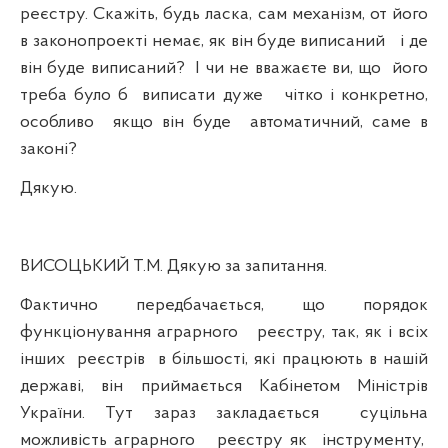
реєстру. Скажіть, будь ласка, сам механізм, от його
в законопроекті немає, як він буде виписаний
і де
він буде виписаний?
І чи не вважаєте ви, що
його
треба було б
виписати дуже
чітко і конкретно,
особливо
якщо він буде
автоматичний, саме в
законі?
Дякую.
ВИСОЦЬКИЙ Т.М. Дякую за запитання.
Фактично передбачається, що порядок
функціонування аграрного
реєстру, так, як і всіх
інших
реєстрів
в більшості, які працюють в нашій
державі, він приймається Кабінетом Міністрів
України. Тут зараз закладається
суцільна
можливість аграрного
реєстру як
інструменту,