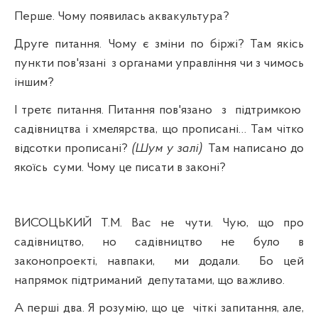
Перше. Чому появилась аквакультура?
Друге питання. Чому є зміни по біржі? Там якісь
пункти пов'язані
з органами управління чи з чимось
іншим?
І третє питання. Питання пов'язано
з
підтримкою
садівництва і хмелярства, що прописані… Там чітко
відсотки прописані?
(Шум у залі)
Там написано до
якоїсь
суми. Чому це писати в законі?
ВИСОЦЬКИЙ Т.М. Вас не чути. Чую, що про
садівництво, но садівництво не було в
законопроекті, навпаки,
ми додали.
Бо цей
напрямок підтриманий
депутатами, що важливо.
А перші два. Я розумію, що це
чіткі запитання, але,