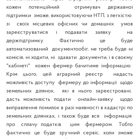
кожен потенційний
отримувач державної
підтримки
зможе, використовуючи НТП, з легкістю
зі
своїх місцевих офісних чи домашніх
умов
зареєструватися і подавати заявку
на
держпідтримку. Фактично це буде
автоматизований
документообіг, не треба буде ні
комісія, ні ходити, ні
здавати
документи, і в своєму
"кабінеті"
кожен фермер бачитиме інформацію.
Крім цього, цей аграрний реєстр
надасть
можливість доступу
фермеру до інформації
щодо
земельних ділянок,
які в нього зареєстровані,
дасть можливість подати
онлайн-заявку
щодо
виправлення помилок в разі наявності в кадастрі по
земельних ділянках, і також буде вся
інформація
про
сплачу податків
цим
фермером.
Тобто
фактично це буде зручний сервіс, коли зможе