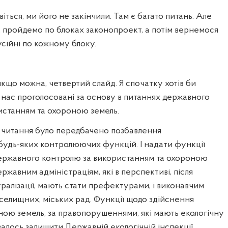
ся, ми його не закінчили. Там є багато питань. Але
 пройдемо по блоках законопроект, а потім вернемося
усійні по кожному блоку.
 якщо можна, четвертий слайд. Я спочатку хотів би
 у нас проголосовані за основу в питаннях державного
истанням та охороною земель.
о читання було передбачено позбавлення
удь-яких контролюючих функцій. І надати функції
ержавного контролю за використанням та охороною
ржавним адміністраціям, які в перспективі, після
алізації, мають стати префектурами, і виконавчим
 селищних, міських рад. Функції щодо здійснення
ою земель, за правопорушеннями, які мають екологічну
алось залишити Державній екологічній інспекції.