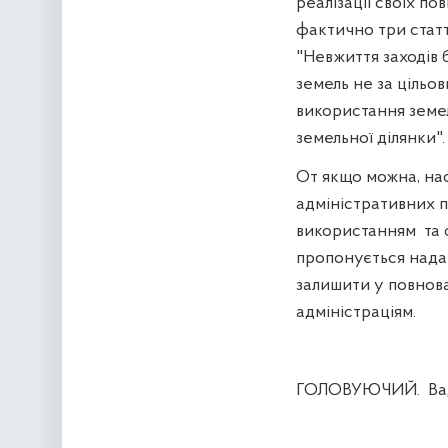
реалізації своїх п
фактично три стат
"Невжиття заходів 
земель не за цільо
використання земель
земельної ділянки".
От якщо можна, на
адміністративних 
використанням
та
пропонується нада
залишити у повнов
адміністраціям.
ГОЛОВУЮЧИЙ.
Ва