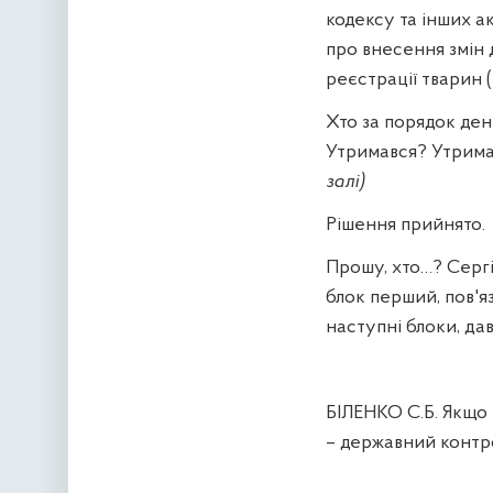
кодексу та інших ак
про внесення змін 
реєстрації тварин
Хто за порядок ден
Утримався? Утримав
залі)
Рішення прийнято.
Прошу, хто…? Серг
блок перший, пов'я
наступні блоки, да
БІЛЕНКО С.Б. Якщо 
– державний контр