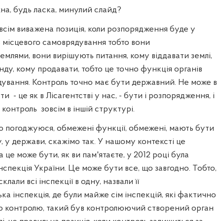
на, будь ласка, минулий слайд?
зовсім виважена позиція, коли розпорядження буде у
в місцевого самоврядування тобто вони
млями, вони вирішують питання, кому віддавати землі,
нду, кому продавати, тобто це точно функція органів
ування. Контроль точно має бути державний. Не може в
ути
- це як в Лісагентстві у нас, - бути і
розпорядження, і
 контроль
зовсім в іншій структурі.
ю погоджуюся, обмежені функції, обмежені, мають бути
 у держави, скажімо так. У нашому контексті це
а це може бути, як ви пам'ятаєте, у 2012 році була
нспекція України. Це може бути все, що завгодно. Тобто,
склали всі інспекції в одну, назвали її
ка інспекція, де були майже сім інспекцій, які фактично
 контролю, такий був контролюючий створений орган