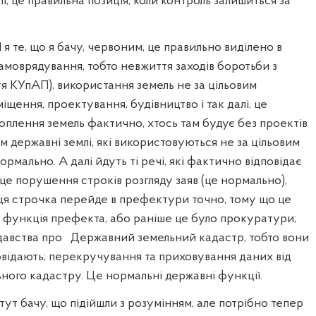
ипі, це правильна позиція, коли контроль залишиться за
І я те, що я бачу, червоним, це правильно виділено в
амоврядування, тобто невжиття заходів боротьби з
тя КУпАП), використання земель не за цільовим
іщення, проектування, будівництво і так далі, це
оплення земель фактично, хтось там будує без проектів
м державні землі, які використовуються не за цільовим
рмально. А далі йдуть ті речі, які фактично відповідає
це порушення строків розгляду заяв (це нормально),
 ця строчка перейде в префектури точно, тому що це
 функція префекта, або раніше це було прокуратури;
авства про
Державний земельний кадастр, тобто вони
повідають; перекручування та приховування даних від
ого кадастру. Це нормальні державні функції.
 тут бачу, що підійшли з розумінням, але потрібно тепер