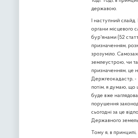
тоді. Тоді, в принц
державою.
І наступний слайд. 
органи місцевого с
бур'янами (52 стат
призначенням, розм
зрозуміло. Самозах
землеустрою, чи та
призначенням, це но
Держгеокадастр, - 
потім, я думаю, що
буде вже наглядова
порушення законод
сьогодні за це від
Державного земельн
Тому я, в принципі,