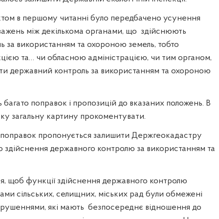
том в першому читанні було передбачено усунення
ажень між декількома органами, що
здійснюють
ь за використанням та охороною земель, тобто
цією та… чи обласною адміністрацією, чи тим органом,
ти державний контроль за використанням та охороною
 багато поправок і пропозицій до вказаних положень. В
аку загальну картину прокоментувати.
 поправок пропонується
залишити Держгеокадастру
 здійснення державного контролю за використанням та
я, щоб функції здійснення державного контролю
ми сільських, селищних, міських рад були обмежені
рушеннями, які мають
безпосереднє відношення до