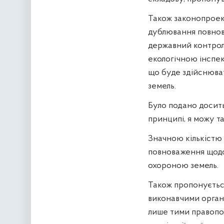
Також законопроек
дублювання повнов
державний контрол
екологічною інспек
що буде здійснюва
земель.
Було подано досить
принципі, я можу т
Значною кількістю
повноваження щодо
охороною земель.
Також пропонуєтьс
виконавчими органа
лише тими правопо