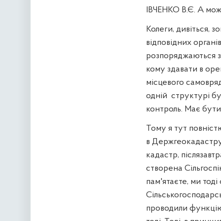
ІВЧЕНКО В.Є. А мож
Колеги, дивіться, 
відповідних органі
розпоряджаються зе
кому здавати в оре
місцевого самовряд
одній
структурі б
контроль. Має бути
Тому я тут повніст
в Держгеокадастру,
кадастр, післязавтр
створена Сільгоспі
пам'ятаєте, ми тоді 
Сільськогосподарсь
проводили функцію