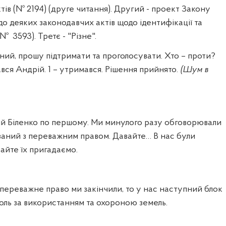
тів (№ 2194) (друге читання). Другий - проект Закону
до деяких законодавчих актів щодо ідентифікації та
 (№
3593). Третє - "Різне".
ний, прошу підтримати та проголосувати. Хто – проти?
ся Андрій. 1 – утримався. Рішення прийнято.
(Шум в
ій Біленко по першому. Ми минулого разу обговорювали
заний з переважним правом. Давайте… В нас були
вайте їх пригадаємо.
переважне право ми закінчили, то у нас наступний блок
оль за використанням та охороною земель.