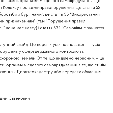
овноважень органами місцевого самоврядування. Це
ті Кодексу про адмінправопорушення. Це стаття 52
боротьби з бур'янами", це стаття 53 "Використання
вим призначенням" (там "Порушення правил
" вона має назву) і стаття 53.1 "Самовільне зайняття
ступний слайд. Це перелік усіх повноважень…
усіх
порушень у сфері державного контролю за
 охороною
земель. От те, що виділено червоним, – це
ти
органам місцевого самоврядування, а те, що синім,
аженнях Держгеокадастру або передати обласним
дим Євгенович.