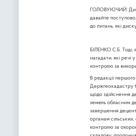
ГОЛОВУЮЧИЙ. Дивіть
давайте поступово,
до питань, які диск
БІЛЕНКО С.Б. Тоді,
нагадати, які речі
контролю за викор
В редакції першог
Держгеокадастру б
щодо здійснення д
земель обласним де
завершення децентр
органам сільських,
контролю за охорон
складову, пропонув