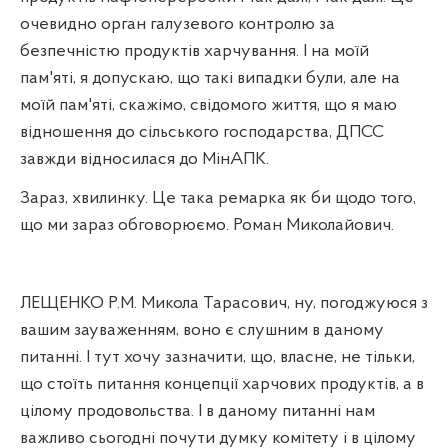
очевидно орган галузевого контролю за
безпечністю продуктів харчування. І на моїй
пам'яті, я допускаю, що такі випадки були, але на
моїй пам'яті, скажімо, свідомого життя, що я маю
відношення до сільського господарства, ДПСС
завжди відносилася до МінАПК.
Зараз, хвилинку. Це така ремарка як би щодо того,
що ми зараз обговорюємо. Роман Миколайович.
ЛЕЩЕНКО Р.М. Микола Тарасович, ну, погоджуюся з
вашим зауваженням, воно є слушним в даному
питанні. І тут хочу зазначити, що, власне, не тільки,
що стоїть питання концепції харчових продуктів, а в
цілому продовольства. І в даному питанні нам
важливо сьогодні почути думку комітету і в цілому