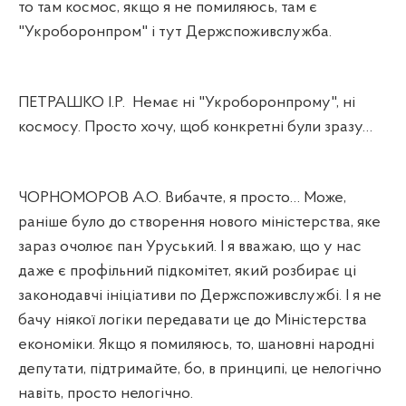
то там космос, якщо я не помиляюсь, там є
"Укроборонпром" і тут Держспоживслужба.
ПЕТРАШКО І.Р.
Немає ні "Укроборонпрому", ні
космосу. Просто хочу, щоб конкретні були зразу…
ЧОРНОМОРОВ А.О. Вибачте, я просто… Може,
раніше було до створення нового міністерства, яке
зараз очолює пан Уруський. І я вважаю, що у нас
даже є профільний підкомітет, який розбирає ці
законодавчі ініціативи по Держспоживслужбі. І я не
бачу ніякої логіки передавати це до Міністерства
економіки. Якщо я помиляюсь, то, шановні народні
депутати, підтримайте, бо, в принципі, це нелогічно
навіть, просто нелогічно.