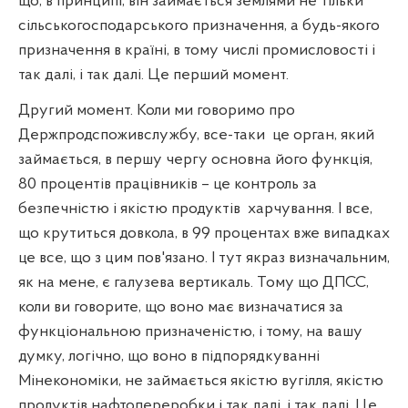
що, в принципі, він займається землями не тільки
сільськогосподарського призначення, а будь-якого
призначення в країні, в тому числі промисловості і
так далі, і так далі. Це перший момент.
Другий момент. Коли ми говоримо про
Держпродспоживслужбу, все-таки
це орган, який
займається, в першу чергу основна його функція,
80 процентів працівників – це контроль за
безпечністю і якістю продуктів
харчування. І все,
що крутиться довкола, в 99 процентах вже випадках
це все, що з цим пов'язано. І тут якраз визначальним,
як на мене, є галузева вертикаль. Тому що ДПСС,
коли ви говорите, що воно має визначатися за
функціональною призначеністю, і тому, на вашу
думку, логічно, що воно в підпорядкуванні
Мінекономіки, не займається якістю вугілля, якістю
продуктів нафтопереробки і так далі, і так далі. Це