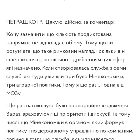
ПЕТРАШКО І.Р.
Дякую, дійсно, за коментарі.
Хочу зазначити, що кількість продиктована
напрямків не відповідає об'єму. Тому що ви
розумієте, що таке ринковий нагляд, і скільки він
сфер включає, порівняно з дрібленням цих сфер,
які назначено. Коли створювалась служба з семи
служб, які туди увійшли, три було Мінекономіки,
три аграрної політики. Тому я ще раз… І одна від
МОЗу.
Ще раз наголошую: було пропорційне входження.
Зараз, враховуючи ці пріоритети і дискусії, і в тому
числі, що Мінекономіки є органом, який формує
політику і по державному управлінню по компаніям,
логічно в тому, що служба, яка управляється