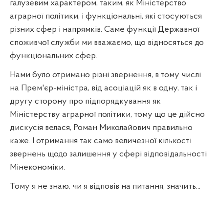
галузевим характером, таким, як Міністерство
аграрної політики, і функціональні, які стосуються
різних сфер і напрямків. Саме функції Державної
споживчої служби ми вважаємо, що відносяться до
функціональних сфер.
Нами було отримано різні звернення, в тому числі
на Прем'єр-міністра, від асоціацій як в одну, так і
другу сторону про підпорядкування як
Міністерству аграрної політики, тому що це дійсно
дискусія велася, Роман Миколайович правильно
каже. І отримання так само величезної кількості
звернень щодо залишення у сфері відповідальності
Мінекономіки.
Тому я не знаю, чи я відповів на питання, значить...