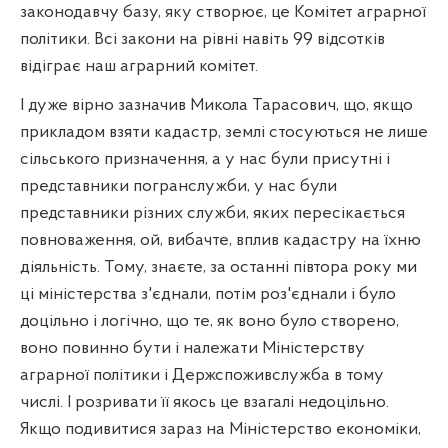
законодавчу базу, яку створює, це Комітет аграрної
політики. Всі закони на рівні навіть 99 відсотків
відіграє наш аграрний комітет.
І дуже вірно зазначив Микола Тарасович, що, якщо
прикладом взяти кадастр, землі стосуються не лише
сільського призначення, а у нас були присутні і
представники погранслужби, у нас були
представники різних служби, яких пересікається
повноваження, ой, вибачте, вплив кадастру на їхню
діяльність. Тому, знаєте, за останні півтора року ми
ці міністерства з'єднали, потім роз'єднали і було
доцільно і логічно, що те, як воно було створено,
воно повинно бути і належати Міністерству
аграрної політики і Держспоживслужба в тому
числі. І розривати її якось це взагалі недоцільно.
Якщо подивитися зараз на Міністерство економіки,