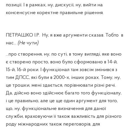
позиції. І в рамках, ну, дискусії, ну, вийти на
консенсусне коректне правильне рішення.
ПЕТРАШКО І.Р.
Ну, я вже аргументи сказав. Тобто
в
нас...
(Не чути)
...про створення, ну, по суті, в тому вигляді, яке воно
є створено просто, воно було сформовано в 14-й,
15-й, 16-й роки. І функціонал там зовсім змінився з
тим ДПСС, які були в 2000-х, інших роках. Тому, ну,
це трошки, мені здається, порівнювати різні речі.
Да, дійсно воно здійснює багато того функціоналу,
і це правильно, але це ще один аргумент для того,
що, ну, функціональне визначення для даної
служби, враховуючи її також важливість для різного
роду міжнародних також переговорів, для