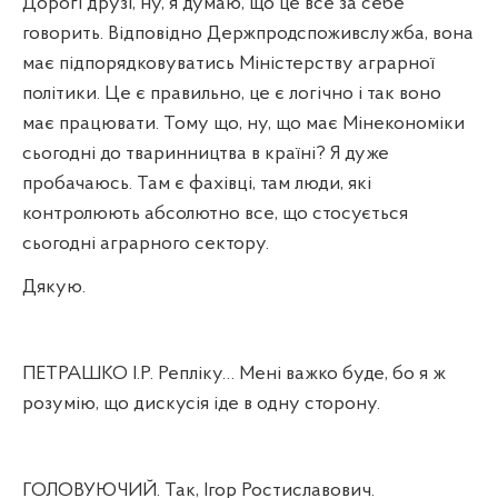
Дорогі друзі, ну, я думаю, що це все за себе
говорить. Відповідно Держпродспоживслужба, вона
має підпорядковуватись Міністерству аграрної
політики. Це є правильно, це є логічно і так воно
має працювати. Тому що, ну, що має Мінекономіки
сьогодні до тваринництва в країні? Я дуже
пробачаюсь. Там є фахівці, там люди, які
контролюють абсолютно все, що стосується
сьогодні аграрного сектору.
Дякую.
ПЕТРАШКО І.Р. Репліку… Мені важко буде, бо я ж
розумію, що дискусія іде в одну сторону.
ГОЛОВУЮЧИЙ. Так, Ігор Ростиславович.