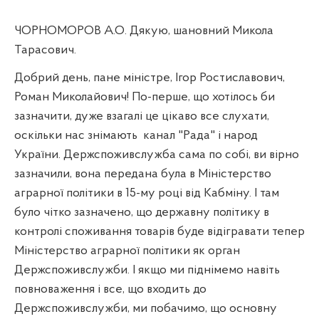
ЧОРНОМОРОВ А.О. Дякую, шановний Микола
Тарасович.
Добрий день, пане міністре, Ігор Ростиславович,
Роман Миколайович! По-перше, що хотілось би
зазначити, дуже взагалі це цікаво все слухати,
оскільки нас знімають
канал "Рада" і народ
України. Держспоживслужба сама по собі, ви вірно
зазначили, вона передана була в Міністерство
аграрної політики в 15-му році від Кабміну. І там
було чітко зазначено, що державну політику в
контролі споживання товарів буде відігравати тепер
Міністерство аграрної політики як орган
Держспоживслужби. І якщо ми піднімемо навіть
повноваження і все, що входить до
Держспоживслужби, ми побачимо, що основну