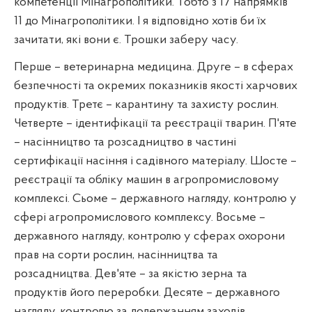
компетенції Мінагрополітики. Тобто з 17 напрямків
11 до Мінагрополітики. І я відповідно хотів би їх
зачитати, які вони є. Трошки заберу часу.
Перше – ветеринарна медицина. Друге – в сферах
безпечності та окремих показників якості харчових
продуктів. Третє – карантину та захисту рослин.
Четверте – ідентифікації та реєстрації тварин. П'яте
– насінництво та розсадництво в частині
сертифікації насіння і садівного матеріалу. Шосте –
реєстрації та обліку машин в агропромисловому
комплексі. Сьоме – державного нагляду, контролю у
сфері агропромислового комплексу. Восьме –
державного нагляду, контролю у сферах охорони
прав на сорти рослин, насінництва та
розсадництва. Дев'яте – за якістю зерна та
продуктів його переробки. Десяте – державного
нагляду, контролю за додержанням заходів