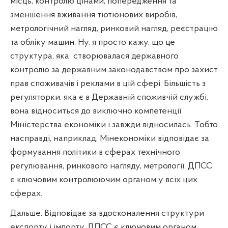
місць, контролю цінами, попередження та
зменшення вживання тютюнових виробів,
метрологічний нагляд, ринковий нагляд, реєстрацію
та обліку машин. Ну, я просто кажу, що це
структура, яка
створювалася державного
контролю за державним законодавством про захист
прав споживачів і реклами в цій сфері. Більшість з
регуляторки, яка є в Державній споживчій службі,
вона відноситься до виключно компетенції
Міністерства економіки і завжди відносилась. Тобто
насправді, наприклад, Мінекономіки відповідає за
формування політики в сферах технічного
регулювання, ринкового нагляду, метрології. ДПСС
є ключовим контролюючим органом у всіх цих
сферах.
Дальше. Відповідає за вдосконалення структури
експорту і імпорту. ДПСС є ключовим органом