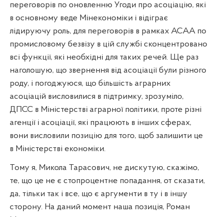
переговорів по оновленню Угоди про асоціацію, які
в основному веде Мінекономіки і відіграє
лідируючу роль, для переговорів в рамках АСАА по
промисловому безвізу в цій службі сконцентровано
всі функції, які необхідні для таких речей. Ще раз
наголошую, що звернення від асоціації були різного
роду, і погоджуюся, що більшість аграрних
асоціацій висловилися в підтримку, зрозуміло,
ДПСС в Міністерстві аграрної політики, проте різні
агенції і асоціації, які працюють в інших сферах,
вони висловили позицію для того, щоб залишити це
в Міністерстві економіки.
Тому я, Микола Тарасович, не дискутую, скажімо,
те, що це не є стопроцентне попадання, от сказати,
да, тільки так і все, що є аргументи в ту і в іншу
сторону. На даний момент наша позиція, Роман