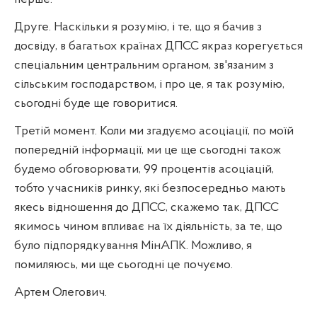
Друге. Наскільки я розумію, і те, що я бачив з
досвіду, в багатьох країнах ДПСС якраз корегується
спеціальним центральним органом, зв'язаним з
сільським господарством, і про це, я так розумію,
сьогодні буде ще говоритися.
Третій момент. Коли ми згадуємо асоціації, по моїй
попередній інформації, ми це ще сьогодні також
будемо обговорювати, 99 процентів асоціацій,
тобто учасників ринку, які безпосередньо мають
якесь відношення до ДПСС, скажемо так, ДПСС
якимось чином впливає на їх діяльність, за те, що
було підпорядкування МінАПК. Можливо, я
помиляюсь, ми ще сьогодні це почуємо.
Артем Олегович.