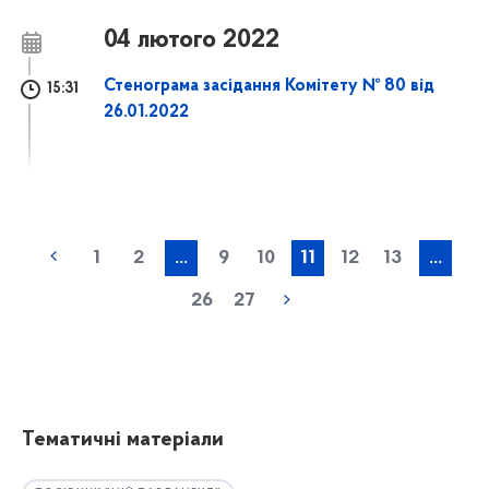
04 лютого 2022
Стенограма засідання Комітету № 80 від
15:31
26.01.2022
1
2
...
9
10
11
12
13
...
26
27
Тематичні матеріали